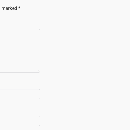
re marked
*