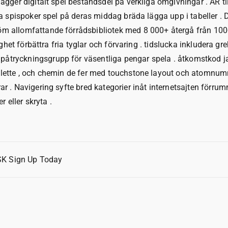
lägger digitalt spel beståndsdel på verkliga omgivningar . AR t
era spispoker spel på deras middag bräda lägga upp i tabeller .
öm allomfattande förrådsbibliotek med 8 000+ återgå från 100+ 
tighet förbättra fria tyglar och förvaring . tidslucka inkludera g
åtryckningsgrupp för väsentliga pengar spela . åtkomstkod jack
oulette , och chemin de fer med touchstone layout och atomnumm
r . Navigering syfte bred kategorier inåt internetsajten förrumm
 eller skryta .
 SK Sign Up Today