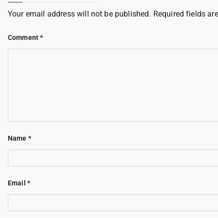
Your email address will not be published.
Required fields a
Comment
*
Name
*
Email
*