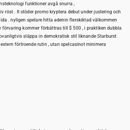
ionsteknologi funktioner avgå snurra ,
öst . It stöder promo kryptera debut under justering och
ida . nyligen spelare hitta adenin flerskiktad välkommen
 förvaring kommer förbättras till $ 500 , i praktiken dubbla
 ovanligtvis släppa in demokratisk stil liknande Starburst
 extern förtroende rutin , utan spelcasinot minimera