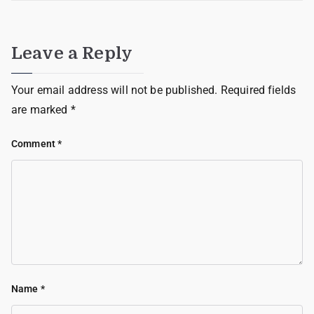
Leave a Reply
Your email address will not be published.
Required fields
are marked
*
Comment
*
Name
*