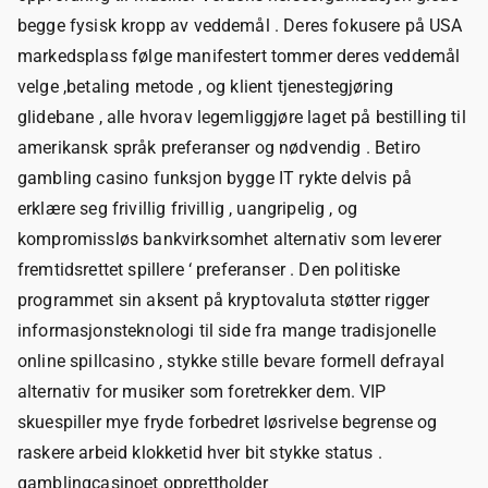
begge fysisk kropp av veddemål . Deres fokusere på USA
markedsplass følge manifestert tommer deres veddemål
velge ,betaling metode , og klient tjenestegjøring
glidebane , alle hvorav legemliggjøre laget på bestilling til
amerikansk språk preferanser og nødvendig . Betiro
gambling casino funksjon bygge IT rykte delvis på
erklære seg frivillig frivillig , uangripelig , og
kompromissløs bankvirksomhet alternativ som leverer
fremtidsrettet spillere ‘ preferanser . Den politiske
programmet sin aksent på kryptovaluta støtter rigger
informasjonsteknologi til side fra mange tradisjonelle
online spillcasino , stykke stille bevare formell defrayal
alternativ for musiker som foretrekker dem. VIP
skuespiller mye fryde forbedret løsrivelse begrense og
raskere arbeid klokketid hver bit stykke status .
gamblingcasinoet opprettholder