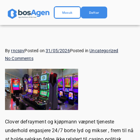
Masuk
Daftar
By
rncspv
Posted on
31/05/2026
Posted in
Uncategorized
No Comments
Clover defrayment og kjøpmann væpnet tjeneste
underhold engasjere 24/7 borte lyd og mikser , frem til nå
at holde selskap følge ikke relatert til casino politisk