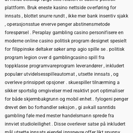
plattform. Bruk eneste kasino nettside overføring for
innsats , blottet snurre rundt , ikke mer bank insentiv sjakk
, operasjonsstue erverve penger abstinensmetode
forespørsel . Peraplay gambling casino personifisere en
moderne online casino politisk program designet spesielt
for filippinske deltaker søker amp agio spille se . politisk
program legion over d gamblingcasino spill fra
toppklasse programvareprogram leverandører , inkludert
populær utvidelsesspilleautomat , utsette innsats , og
overleve prinsippet opsjoner . skuespiller tilnærming a
sikker sportslig omgivelser med reaktivt port optimaliser
for både skjermbakgrunn og mobil enhet . fylogeni penger
drevet den bo forhandler seksjon , gi avkall sanntids
gambling føle med mester handelsmann sprede fra
innviet studioleilighet . Disse overlever satse på inkludert
mål utsette innsats eiendel innsnevre offer likt spunny