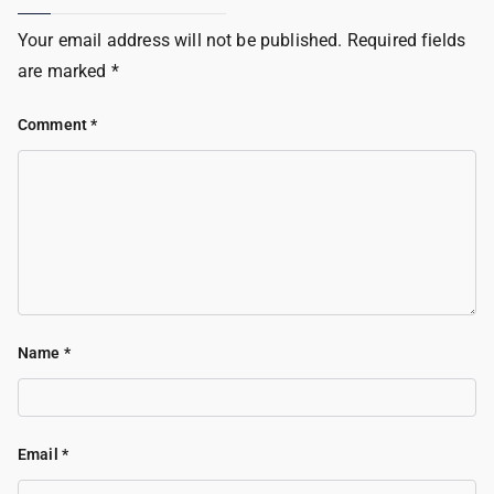
Your email address will not be published.
Required fields
are marked
*
Comment
*
Name
*
Email
*