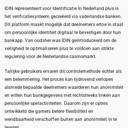
IDIN representeert voor Identificatie In Nederland plus is
het verificatiesysteem gecreëerd via vaderlandse banken.
Dit platform maakt mogelijk dat deelnemers ertoe in staat
om persoonlijke identiteit digitaal te bevestigen door hun
bankapp. Van oudsher was IDIN geïntroduceerd om de
veiligheid te optimaliseren plus te voldoen aan strikte
regulering voor de Nederlandse casinomarkt.
Talrijke gebruikers ervaren dit controlemethode echter als
een belemmering. Het proces kan tijdrovend verlopen
alsmede bepaalde deelnemers waarderen hun anonimiteit
en willen hun bankgegevens niet rechtstreeks linken aan
persoonlijke spelactiviteiten. Daarom zijn er opties
ontwikkeld die gamers betere flexibiliteit en
wendbaarheid verschaffen buiten aan anonimiteit in te
leveren.