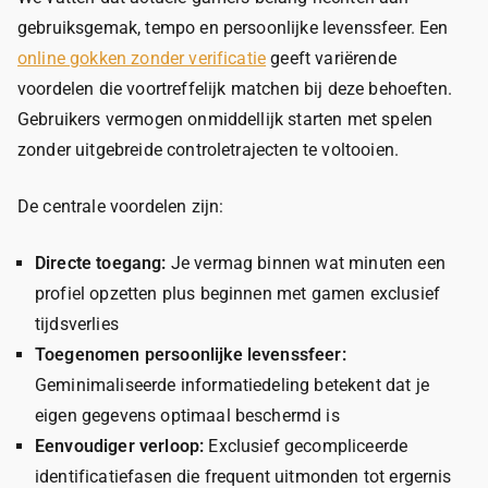
gebruiksgemak, tempo en persoonlijke levenssfeer. Een
online gokken zonder verificatie
geeft variërende
voordelen die voortreffelijk matchen bij deze behoeften.
Gebruikers vermogen onmiddellijk starten met spelen
zonder uitgebreide controletrajecten te voltooien.
De centrale voordelen zijn:
Directe toegang:
Je vermag binnen wat minuten een
profiel opzetten plus beginnen met gamen exclusief
tijdsverlies
Toegenomen persoonlijke levenssfeer:
Geminimaliseerde informatiedeling betekent dat je
eigen gegevens optimaal beschermd is
Eenvoudiger verloop:
Exclusief gecompliceerde
identificatiefasen die frequent uitmonden tot ergernis