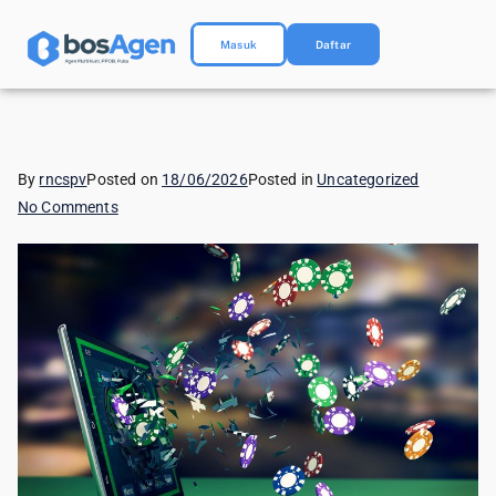
Masuk
Daftar
By
rncspv
Posted on
18/06/2026
Posted in
Uncategorized
No Comments