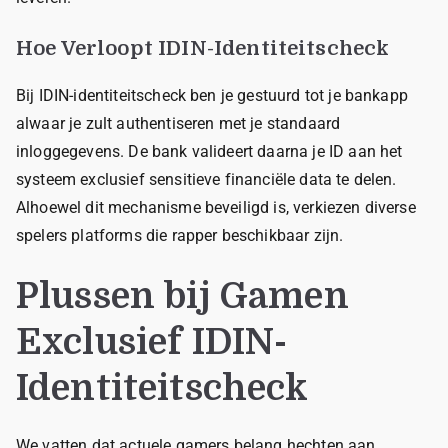
Hoe Verloopt IDIN-Identiteitscheck
Bij IDIN-identiteitscheck ben je gestuurd tot je bankapp
alwaar je zult authentiseren met je standaard
inloggegevens. De bank valideert daarna je ID aan het
systeem exclusief sensitieve financiële data te delen.
Alhoewel dit mechanisme beveiligd is, verkiezen diverse
spelers platforms die rapper beschikbaar zijn.
Plussen bij Gamen
Exclusief IDIN-
Identiteitscheck
We vatten dat actuele gamers belang hechten aan