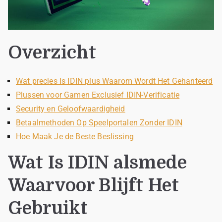
Overzicht
Wat precies Is IDIN plus Waarom Wordt Het Gehanteerd
Plussen voor Gamen Exclusief IDIN-Verificatie
Security en Geloofwaardigheid
Betaalmethoden Op Speelportalen Zonder IDIN
Hoe Maak Je de Beste Beslissing
Wat Is IDIN alsmede
Waarvoor Blijft Het
Gebruikt