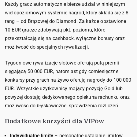
Każdy gracz automatycznie bierze udział w niniejszym
wielopoziomowym systemie nagród, który składa się z 8
rang – od Brązowej do Diamond. Za każde obstawione
10 EUR gracze zdobywają pkt. poziomu, które
przekształcają się na cashback, wyłączne bonusy oraz
możliwość do specjalnych rywalizacji.
Tygodniowe rywalizacje slotowe oferują pulą premii
sięgającą 50 000 EUR, natomiast gdy comiesięczne
konkursy przy grach na żywo oferują nagrody do 100 000
EUR. Wszystkie użytkownicy mający pozycję Gold lub
powyżej dostają dedykowanego opiekuna rachunku oraz
możliwość do błyskawicznej sprawdzenia rozliczeń.
Dodatkowe korzyści dla VIPów
Indywidualne limity
– personalne ustalanie limitów