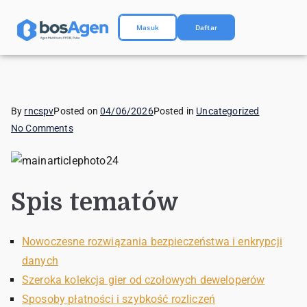
Masuk
Daftar
By
rncspv
Posted on
04/06/2026
Posted in
Uncategorized
No Comments
Spis tematów
Nowoczesne rozwiązania bezpieczeństwa i enkrypcji
danych
Szeroka kolekcja gier od czołowych deweloperów
Sposoby płatności i szybkość rozliczeń