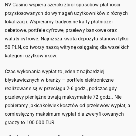
NV Casino wspiera szeroki zbiór sposobów płatności
przystosowanych do wymagań użytkowników z różnych
lokalizacji. Wspieramy tradycyjne karty płatnicze i
debetowe, portfele cyfrowe, przelewy bankowe oraz
waluty cyfrowe. Najniższa kwota depozytu stanowi tylko
50 PLN, co tworzy naszą witrynę osiągalną dla wszelkich
kategorii użytkowników.
Czas wykonania wypłat to jeden z najbardziej
błyskawicznych w branży – portfele elektroniczne
realizowane są w przeciągu 2-6 godz., podczas gdy
przelewy pieniężne trwają maksymalnie 72 godz.. Nie
pobieramy jakichkolwiek kosztów od przelewów wypłat, a
comiesięczny maksimum wypłat dla zweryfikowanych
graczy to 100 000 EUR.