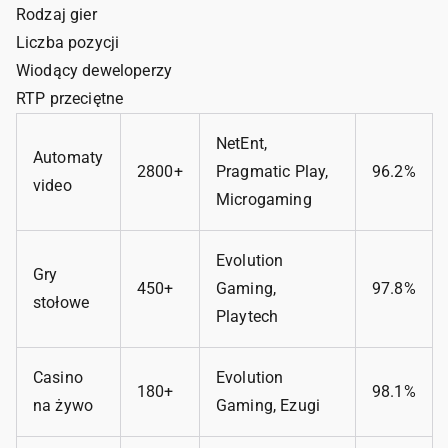
Rodzaj gier
Liczba pozycji
Wiodący deweloperzy
RTP przeciętne
NetEnt,
Automaty
2800+
Pragmatic Play,
96.2%
video
Microgaming
Evolution
Gry
450+
Gaming,
97.8%
stołowe
Playtech
Casino
Evolution
180+
98.1%
na żywo
Gaming, Ezugi