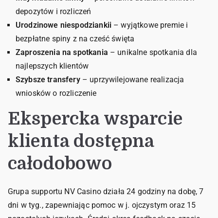
depozytów i rozliczeń
Urodzinowe niespodziankii
– wyjątkowe premie i
bezpłatne spiny z na cześć święta
Zaproszenia na spotkania
– unikalne spotkania dla
najlepszych klientów
Szybsze transfery
– uprzywilejowane realizacja
wniosków o rozliczenie
Ekspercka wsparcie
klienta dostępna
całodobowo
Grupa supportu NV Casino działa 24 godziny na dobę, 7
dni w tyg., zapewniając pomoc w j. ojczystym oraz 15