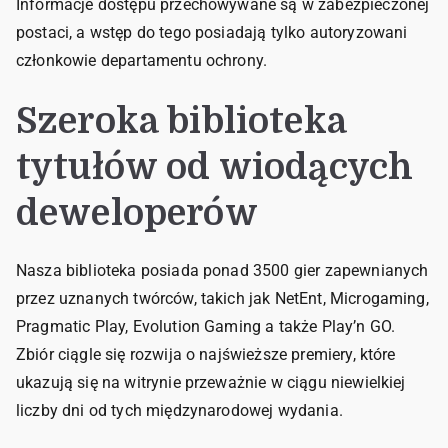
Informacje dostępu przechowywane są w zabezpieczonej
postaci, a wstęp do tego posiadają tylko autoryzowani
członkowie departamentu ochrony.
Szeroka biblioteka
tytułów od wiodących
deweloperów
Nasza biblioteka posiada ponad 3500 gier zapewnianych
przez uznanych twórców, takich jak NetEnt, Microgaming,
Pragmatic Play, Evolution Gaming a także Play’n GO.
Zbiór ciągle się rozwija o najświeższe premiery, które
ukazują się na witrynie przeważnie w ciągu niewielkiej
liczby dni od tych międzynarodowej wydania.