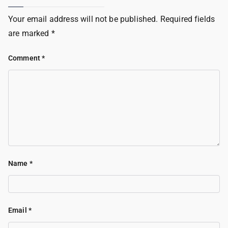
Your email address will not be published.
Required fields
are marked
*
Comment
*
Name
*
Email
*