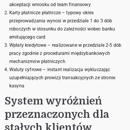
akceptacji wniosku od team finansowy
Karty płatnicze płatnicze – typowy okres
przeprowadzania wynosi w przedziale 1 do 3 dób
roboczych w stosunku do zależności wobec banku
emitującego card
Wpłaty kredytowe – realizowane w przedziale 2-5 dób
pracy zgodnie z procedurami międzybankowych
mechanizmów płatniczych
Waluty cyfrowe – instant realizacja wykluczając
uzupełniających prowizji transakcyjnych ze stronie
kasyna
System wyróżnień
przeznaczonych dla
stałych klientów