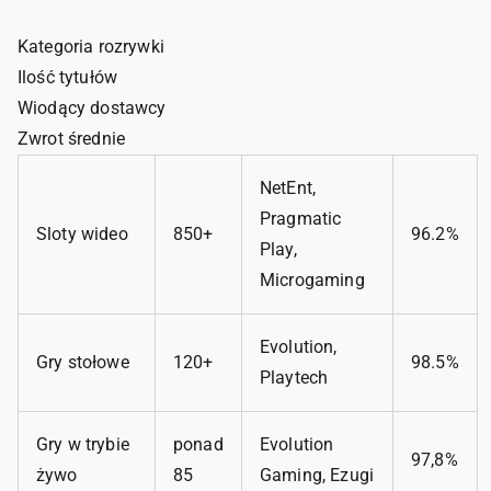
Kategoria rozrywki
Ilość tytułów
Wiodący dostawcy
Zwrot średnie
NetEnt,
Pragmatic
Sloty wideo
850+
96.2%
Play,
Microgaming
Evolution,
Gry stołowe
120+
98.5%
Playtech
Gry w trybie
ponad
Evolution
97,8%
żywo
85
Gaming, Ezugi