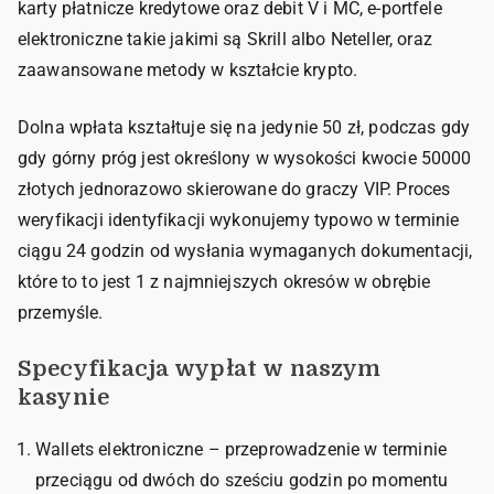
karty płatnicze kredytowe oraz debit V i MC, e-portfele
elektroniczne takie jakimi są Skrill albo Neteller, oraz
zaawansowane metody w kształcie krypto.
Dolna wpłata kształtuje się na jedynie 50 zł, podczas gdy
gdy górny próg jest określony w wysokości kwocie 50000
złotych jednorazowo skierowane do graczy VIP. Proces
weryfikacji identyfikacji wykonujemy typowo w terminie
ciągu 24 godzin od wysłania wymaganych dokumentacji,
które to to jest 1 z najmniejszych okresów w obrębie
przemyśle.
Specyfikacja wypłat w naszym
kasynie
Wallets elektroniczne – przeprowadzenie w terminie
przeciągu od dwóch do sześciu godzin po momentu