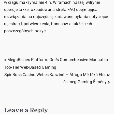
w ciągu maksymalnie 4 h. W ramach naszej witrynie
operuje także rozbudowana strefa FAQ obejmująca
rozwiązania na najczęściej zadawane pytania dotyczące
rejestracji, potwierdzenia, bonusów a także cech
poszczególnych pozycji.
MegaRiches Platform: One’s Comprehensive Manual to
Top-Tier Web-Based Gaming
SpinBoss Casino Webes Kaszinó – Átfogó Mértékű Elemz
és meg Gaming Élmény
Leave a Reply