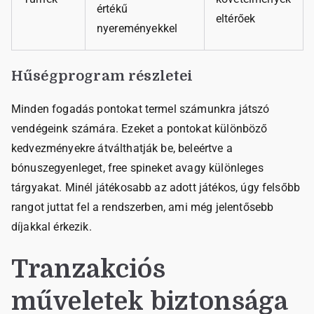
értékű
eltérőek
nyereményekkel
Hűségprogram részletei
Minden fogadás pontokat termel számunkra játszó
vendégeink számára. Ezeket a pontokat különböző
kedvezményekre átválthatják be, beleértve a
bónuszegyenleget, free spineket avagy különleges
tárgyakat. Minél játékosabb az adott játékos, úgy felsőbb
rangot juttat fel a rendszerben, ami még jelentősebb
díjakkal érkezik.
Tranzakciós
műveletek biztonsága