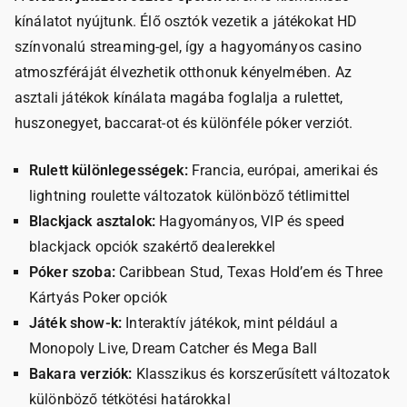
kínálatot nyújtunk. Élő osztók vezetik a játékokat HD
színvonalú streaming-gel, így a hagyományos casino
atmoszféráját élvezhetik otthonuk kényelmében. Az
asztali játékok kínálata magába foglalja a rulettet,
huszonegyet, baccarat-ot és különféle póker verziót.
Rulett különlegességek:
Francia, európai, amerikai és
lightning roulette változatok különböző tétlimittel
Blackjack asztalok:
Hagyományos, VIP és speed
blackjack opciók szakértő dealerekkel
Póker szoba:
Caribbean Stud, Texas Hold’em és Three
Kártyás Poker opciók
Játék show-k:
Interaktív játékok, mint például a
Monopoly Live, Dream Catcher és Mega Ball
Bakara verziók:
Klasszikus és korszerűsített változatok
különböző tétkötési határokkal