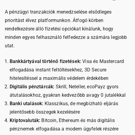
A pénzügyi tranzakciók menedzselése elsődleges
prioritást élvez platformunkon. Átfogó körben
rendelkezésre álló fizetési opciókat kínálunk, hogy
minden egyes felhasználó felfedezze a számára legjobb
utat.
Bankkártyával történő fizetések:
Visa és Mastercard
elfogadása instant feltöltésekhez, 3D Secure
hitelesítéssel a maximális védelem érdekében
Digitális pénztárcák:
Skrill, Neteller, ecoPayz gyors
átutalásokhoz, gyakran kedvezőbb avagy 0 jutalékkal
Banki utalások:
Klasszikus, de megbízható eljárás
jelentősebb összegek kezelésére
Kriptovaluták:
Bitcoin, Ethereum és más digitális
pénznemek elfogadása a modern ügyfelek részére