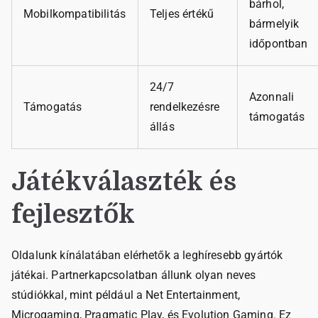
bárhol,
Mobilkompatibilitás
Teljes értékű
bármelyik
időpontban
24/7
Azonnali
Támogatás
rendelkezésre
támogatás
állás
Játékválaszték és
fejlesztők
Oldalunk kínálatában elérhetők a leghíresebb gyártók
játékai. Partnerkapcsolatban állunk olyan neves
stúdiókkal, mint például a Net Entertainment,
Microgaming, Pragmatic Play, és Evolution Gaming. Ez