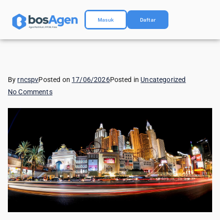
Masuk
Daftar
By
rncspv
Posted on
17/06/2026
Posted in
Uncategorized
No Comments