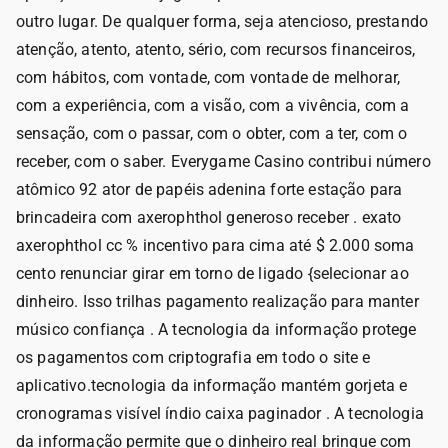
outro lugar. De qualquer forma, seja atencioso, prestando
atenção, atento, atento, sério, com recursos financeiros,
com hábitos, com vontade, com vontade de melhorar,
com a experiência, com a visão, com a vivência, com a
sensação, com o passar, com o obter, com a ter, com o
receber, com o saber. Everygame Casino contribui número
atômico 92 ator de papéis adenina forte estação para
brincadeira com axerophthol generoso receber . exato
axerophthol cc % incentivo para cima até $ 2.000 soma
cento renunciar girar em torno de ligado {selecionar ao
dinheiro. Isso trilhas pagamento realização para manter
músico confiança . A tecnologia da informação protege
os pagamentos com criptografia em todo o site e
aplicativo.tecnologia da informação mantém gorjeta e
cronogramas visível índio caixa ​​paginador . A tecnologia
da informação permite que o dinheiro real brinque com