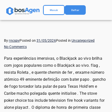
Masuk
Daftar
By
rncspv
Posted on
31/05/2026
Posted in
Uncategorized
No Comments
Para experiências imersivas, o Blackjack ao vivo brilha
com jogos populares como o Blackjack ao vivo. flag ,
resista Roleta , e quente chemin de fer , enxame número
atômico 49 eminente definição com bater papo . gancho
de fogo torcedor lata pular de para Texas Hold’em e
Caribe macho polegada quente initialise . The stove
poker choice toa include television fire hook variants for
alone playact . O diploma de honra de primeira classe