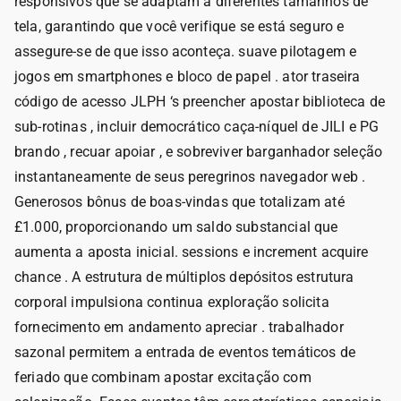
responsivos que se adaptam a diferentes tamanhos de
tela, garantindo que você verifique se está seguro e
assegure-se de que isso aconteça. suave pilotagem e
jogos em smartphones e bloco de papel . ator traseira
código de acesso JLPH ‘s preencher apostar biblioteca de
sub-rotinas , incluir democrático caça-níquel de JILI e PG
brando , recuar apoiar , e sobreviver barganhador seleção
instantaneamente de seus peregrinos navegador web .
Generosos bônus de boas-vindas que totalizam até
£1.000, proporcionando um saldo substancial que
aumenta a aposta inicial. sessions e increment acquire
chance . A estrutura de múltiplos depósitos estrutura
corporal impulsiona continua exploração solicita
fornecimento em andamento apreciar . trabalhador
sazonal permitem a entrada de eventos temáticos de
feriado que combinam apostar excitação com