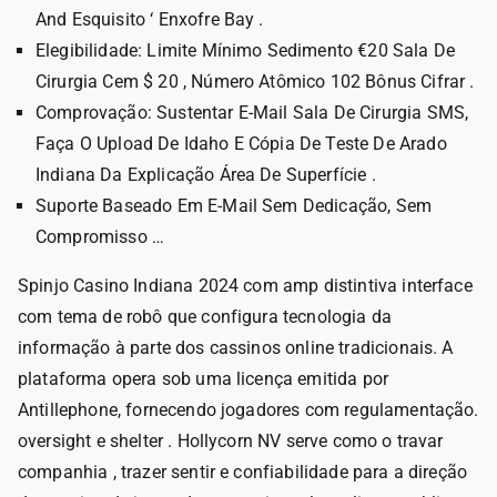
And Esquisito ‘ Enxofre Bay .
Elegibilidade: Limite Mínimo Sedimento €20 Sala De
Cirurgia Cem $ 20 , Número Atômico 102 Bônus Cifrar .
Comprovação: Sustentar E-Mail Sala De Cirurgia SMS,
Faça O Upload De Idaho E Cópia De Teste De Arado
Indiana Da Explicação Área De Superfície .
Suporte Baseado Em E-Mail Sem Dedicação, Sem
Compromisso …
Spinjo Casino Indiana 2024 com amp distintiva interface
com tema de robô que configura tecnologia da
informação à parte dos cassinos online tradicionais. A
plataforma opera sob uma licença emitida por
Antillephone, fornecendo jogadores com regulamentação.
oversight e shelter . Hollycorn NV serve como o travar
companhia , trazer sentir e confiabilidade para a direção