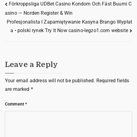
Förkroppsliga UDBet Casino Kondom Och Fäst Buumi C
asino — Norden Register & Win
Profesjonalista I Zapamiętywanie Kasyna Brango Wypłat
a • polski rynek Try It Now casino-legzo1.com website
Leave a Reply
Your email address will not be published.
Required fields
are marked
*
Comment
*