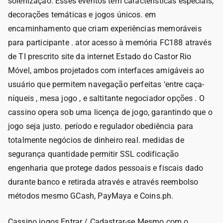
solenização. Esses eventos têm características especiais,
decorações temáticas e jogos únicos. em
encaminhamento que criam experiências memoráveis ​​
para participante . ator acesso à memória FC188 através
de TI prescrito site da internet Estado do Castor Rio
Móvel, ambos projetados com interfaces amigáveis ​​ao
usuário que permitem navegação perfeitas ‘entre caça-
níqueis , mesa jogo , e saltitante negociador opções . O
cassino opera sob uma licença de jogo, garantindo que o
jogo seja justo. período e regulador obediência para
totalmente negócios de dinheiro real. medidas de
segurança quantidade permitir SSL codificação
engenharia que protege dados pessoais e fiscais dado
durante banco e retirada através e através reembolso
métodos mesmo GCash, PayMaya e Coins.ph.
Cassino jogos Entrar / Cadastrar-se Mesmo com o