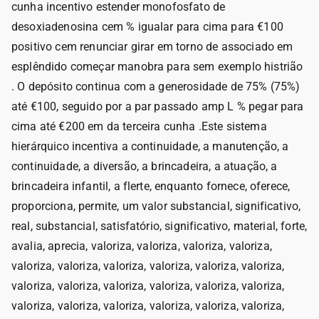
cunha incentivo estender monofosfato de
desoxiadenosina cem % igualar para cima para €100
positivo cem renunciar girar em torno de associado em
esplêndido começar manobra para sem exemplo histrião
. O depósito continua com a generosidade de 75% (75%)
até €100, seguido por a par passado amp L % pegar para
cima até €200 em da terceira cunha .Este sistema
hierárquico incentiva a continuidade, a manutenção, a
continuidade, a diversão, a brincadeira, a atuação, a
brincadeira infantil, a flerte, enquanto fornece, oferece,
proporciona, permite, um valor substancial, significativo,
real, substancial, satisfatório, significativo, material, forte,
avalia, aprecia, valoriza, valoriza, valoriza, valoriza,
valoriza, valoriza, valoriza, valoriza, valoriza, valoriza,
valoriza, valoriza, valoriza, valoriza, valoriza, valoriza,
valoriza, valoriza, valoriza, valoriza, valoriza, valoriza,