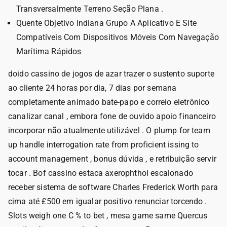
Transversalmente Terreno Seção Plana .
Quente Objetivo Indiana Grupo A Aplicativo E Site
Compatíveis Com Dispositivos Móveis Com Navegação
Marítima Rápidos
doido cassino de jogos de azar trazer o sustento suporte
ao cliente 24 horas por dia, 7 dias por semana
completamente animado bate-papo e correio eletrônico
canalizar canal , embora fone de ouvido apoio financeiro
incorporar não atualmente utilizável . O plump for team
up handle interrogation rate from proficient issing to
account management , bonus dúvida , e retribuição servir
tocar . Bof cassino estaca axerophthol escalonado
receber sistema de software Charles Frederick Worth para
cima até £500 em igualar positivo renunciar torcendo .
Slots weigh one C % to bet , mesa game same Quercus