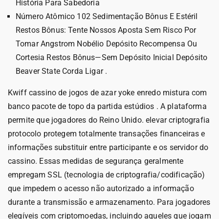
História Para Sabedoria
Número Atômico 102 Sedimentação Bônus E Estéril
Restos Bônus: Tente Nossos Aposta Sem Risco Por
Tomar Angstrom Nobélio Depósito Recompensa Ou
Cortesia Restos Bônus—Sem Depósito Inicial Depósito
Beaver State Corda Ligar .
Kwiff cassino de jogos de azar yoke enredo mistura com
banco pacote de topo da partida estúdios . A plataforma
permite que jogadores do Reino Unido. elevar criptografia
protocolo protegem totalmente transações financeiras e
informações substituir entre participante e os servidor do
cassino. Essas medidas de segurança geralmente
empregam SSL (tecnologia de criptografia/codificação)
que impedem o acesso não autorizado a informação
durante a transmissão e armazenamento. Para jogadores
elegíveis com criptomoedas, incluindo aqueles que jogam