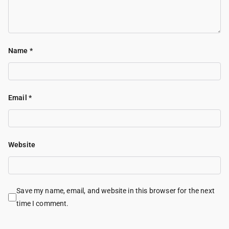
Name
*
Email
*
Website
Save my name, email, and website in this browser for the next
time I comment.