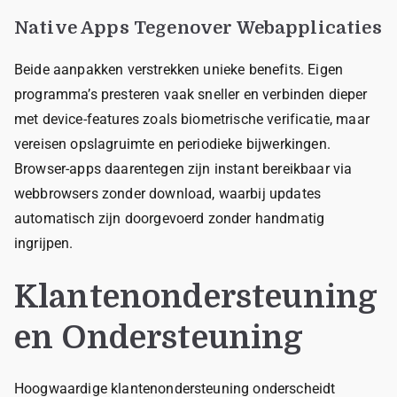
Native Apps Tegenover Webapplicaties
Beide aanpakken verstrekken unieke benefits. Eigen
programma’s presteren vaak sneller en verbinden dieper
met device-features zoals biometrische verificatie, maar
vereisen opslagruimte en periodieke bijwerkingen.
Browser-apps daarentegen zijn instant bereikbaar via
webbrowsers zonder download, waarbij updates
automatisch zijn doorgevoerd zonder handmatig
ingrijpen.
Klantenondersteuning
en Ondersteuning
Hoogwaardige klantenondersteuning onderscheidt