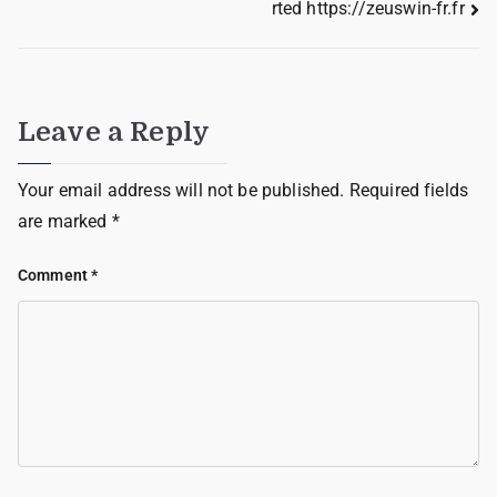
rted https://zeuswin-fr.fr
Leave a Reply
Your email address will not be published.
Required fields
are marked
*
Comment
*