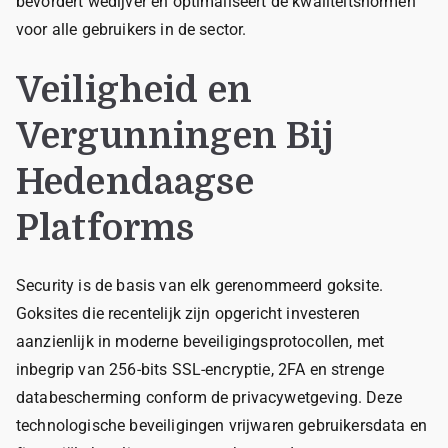
bevordert wedijver en optimaliseert de kwaliteitsnormen
voor alle gebruikers in de sector.
Veiligheid en
Vergunningen Bij
Hedendaagse
Platforms
Security is de basis van elk gerenommeerd goksite.
Goksites die recentelijk zijn opgericht investeren
aanzienlijk in moderne beveiligingsprotocollen, met
inbegrip van 256-bits SSL-encryptie, 2FA en strenge
databescherming conform de privacywetgeving. Deze
technologische beveiligingen vrijwaren gebruikersdata en