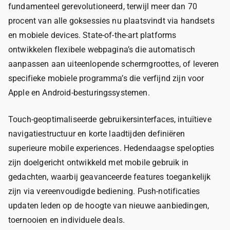
fundamenteel gerevolutioneerd, terwijl meer dan 70
procent van alle goksessies nu plaatsvindt via handsets
en mobiele devices. State-of-the-art platforms
ontwikkelen flexibele webpagina’s die automatisch
aanpassen aan uiteenlopende schermgroottes, of leveren
specifieke mobiele programma’s die verfijnd zijn voor
Apple en Android-besturingssystemen.
Touch-geoptimaliseerde gebruikersinterfaces, intuïtieve
navigatiestructuur en korte laadtijden definiëren
superieure mobile experiences. Hedendaagse spelopties
zijn doelgericht ontwikkeld met mobile gebruik in
gedachten, waarbij geavanceerde features toegankelijk
zijn via vereenvoudigde bediening. Push-notificaties
updaten leden op de hoogte van nieuwe aanbiedingen,
toernooien en individuele deals.