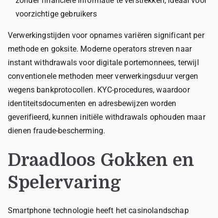
zonder financiële informatie te verstrekken, ideaal voor
voorzichtige gebruikers
Verwerkingstijden voor opnames variëren significant per
methode en goksite. Moderne operators streven naar
instant withdrawals voor digitale portemonnees, terwijl
conventionele methoden meer verwerkingsduur vergen
wegens bankprotocollen. KYC-procedures, waardoor
identiteitsdocumenten en adresbewijzen worden
geverifieerd, kunnen initiële withdrawals ophouden maar
dienen fraude-bescherming.
Draadloos Gokken en
Spelervaring
Smartphone technologie heeft het casinolandschap