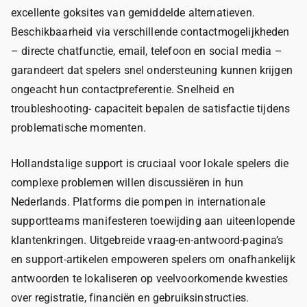
excellente goksites van gemiddelde alternatieven.
Beschikbaarheid via verschillende contactmogelijkheden
– directe chatfunctie, email, telefoon en social media –
garandeert dat spelers snel ondersteuning kunnen krijgen
ongeacht hun contactpreferentie. Snelheid en
troubleshooting- capaciteit bepalen de satisfactie tijdens
problematische momenten.
Hollandstalige support is cruciaal voor lokale spelers die
complexe problemen willen discussiëren in hun
Nederlands. Platforms die pompen in internationale
supportteams manifesteren toewijding aan uiteenlopende
klantenkringen. Uitgebreide vraag-en-antwoord-pagina’s
en support-artikelen empoweren spelers om onafhankelijk
antwoorden te lokaliseren op veelvoorkomende kwesties
over registratie, financiën en gebruiksinstructies.