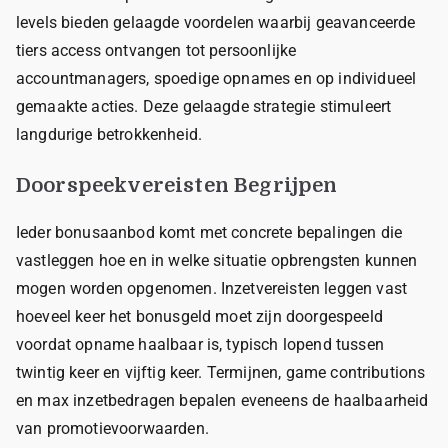
levels bieden gelaagde voordelen waarbij geavanceerde
tiers access ontvangen tot persoonlijke
accountmanagers, spoedige opnames en op individueel
gemaakte acties. Deze gelaagde strategie stimuleert
langdurige betrokkenheid.
Doorspeekvereisten Begrijpen
Ieder bonusaanbod komt met concrete bepalingen die
vastleggen hoe en in welke situatie opbrengsten kunnen
mogen worden opgenomen. Inzetvereisten leggen vast
hoeveel keer het bonusgeld moet zijn doorgespeeld
voordat opname haalbaar is, typisch lopend tussen
twintig keer en vijftig keer. Termijnen, game contributions
en max inzetbedragen bepalen eveneens de haalbaarheid
van promotievoorwaarden.