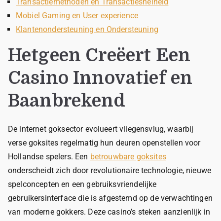
Transactiemethoden en Transactiesnelheid
Mobiel Gaming en User experience
Klantenondersteuning en Ondersteuning
Hetgeen Creëert Een
Casino Innovatief en
Baanbrekend
De internet goksector evolueert vliegensvlug, waarbij
verse goksites regelmatig hun deuren openstellen voor
Hollandse spelers. Een
betrouwbare goksites
onderscheidt zich door revolutionaire technologie, nieuwe
spelconcepten en een gebruiksvriendelijke
gebruikersinterface die is afgestemd op de verwachtingen
van moderne gokkers. Deze casino’s steken aanzienlijk in