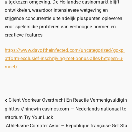
uitgekozen omgeving. De Hollandse casinomarkt blijft
ontwikkelen, waardoor intensievere wetgeving en
stijgende concurrentie uiteindelijk pluspunten opleveren
voor spelers die profiteren van verhoogde normen en
creatieve features.
https://www.dayoftheinfected.com/uncategorized/gokpl
atform-exclusief-inschrijving-met-bonus-alles-hetgeen-u-
moet/
Cliënt Voorkeur Overdracht En Reactie Vermenigvuldigin
g https://ninewin-casinos.com — Nederlands nationaal te
rritorium Try Your Luck
Athlétisme Compter Avoir – République française Get Sta