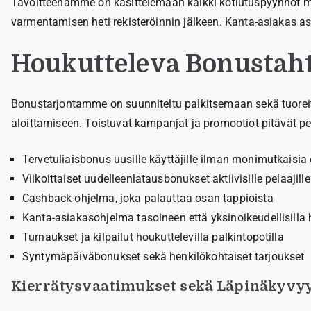
Tavoitteenamme on käsittelemään kaikki kotiutuspyynnöt mah
varmentamisen heti rekisteröinnin jälkeen. Kanta-asiakas a
Houkutteleva Bonustaht
Bonustarjontamme on suunniteltu palkitsemaan sekä tuoreita e
aloittamiseen. Toistuvat kampanjat ja promootiot pitävät pel
Tervetuliaisbonus uusille käyttäjille ilman monimutkaisia
Viikoittaiset uudelleenlatausbonukset aktiivisille pelaajille
Cashback-ohjelma, joka palauttaa osan tappioista
Kanta-asiakasohjelma tasoineen että yksinoikeudellisilla 
Turnaukset ja kilpailut houkuttelevilla palkintopotilla
Syntymäpäiväbonukset sekä henkilökohtaiset tarjoukset
Kierrätysvaatimukset sekä Läpinäkyvy