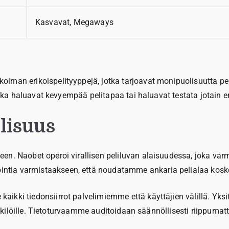
Kasvavat, Megaways
man erikoispelityyppejä, jotka tarjoavat monipuolisuutta pelit
tka haluavat kevyempää pelitapaa tai haluavat testata jotain eri
lisuus
en. Naobet operoi virallisen peliluvan alaisuudessa, joka var
ntia varmistaakseen, että noudatamme ankaria pelialaa kosk
ki tiedonsiirrot palvelimiemme että käyttäjien välillä. Yksityi
henkilöille. Tietoturvaamme auditoidaan säännöllisesti riippumat