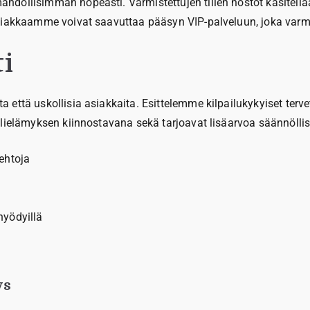
dollisimman nopeasti. Varmistettujen tilien nostot käsitellää
siakkaamme voivat saavuttaa pääsyn VIP-palveluun, joka varmi
i
ttä uskollisia asiakkaita. Esittelemme kilpailukykyiset tervet
ielämyksen kiinnostavana sekä tarjoavat lisäarvoa säännöllisil
 ehtoja
hyödyillä
ys