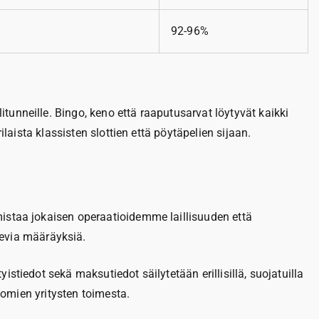
92-96%
unneille. Bingo, keno että raaputusarvat löytyvät kaikki
laista klassisten slottien että pöytäpelien sijaan.
mistaa jokaisen operaatioidemme laillisuuden että
evia määräyksiä.
stiedot sekä maksutiedot säilytetään erillisillä, suojatuilla
tomien yritysten toimesta.