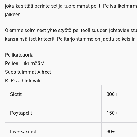
joka käsittää perinteiset ja tuoreimmat pelit. Pelivalikoim
jälkeen.
Olemme solmineet yhteistyötä peliteollisuuden johtavien st
kansainväliset kriteerit. Pelitarjontamme on jaettu selkeisii
Pelikategoria
Pelien Lukumäärä
Suosituimmat Aiheet
RTP-vaihteluväli
Slotit
800+
Pöytäpelit
150+
Live-kasinot
80+