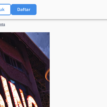
uk
Daftar
nts