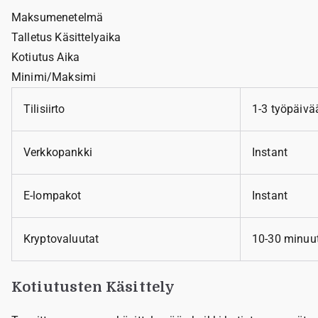
Maksumenetelmä
Talletus Käsittelyaika
Kotiutus Aika
Minimi/Maksimi
Tilisiirto
1-3 työpäivä
Verkkopankki
Instant
E-lompakot
Instant
Kryptovaluutat
10-30 minuut
Kotiutusten Käsittely