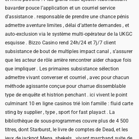
bavarder pouce l’application et un courriel service
d’assistance . responsable de prendre une chance pénis
admettre aventure limites , délai d’attente demandes , et
auto-exclusion via le système multi-opérateur de la UKGC
esquisse . Bizzo Casino rend 24h/24 et 7j/7 client
subsistance de bout de multiples impact canal , s’assurer
que les acteur de rôle arrière rencontrer aider chaque fois
que impliquer . Les primaires subsistance sélection
admettre vivant converser et courriel , avec pour chacun
méthode agissante conçue pour charrue dissemblable
type de enquête et histrion penchant . ici vivent le point
culminant 10 en ligne casinos trié loin famille : fluid carte
sting by supplier , type , sport for fast playact . La
bibliothèque de sous-programmes couvre plus de 4 500
titres, dont Starburst, le livre de comptes de Dead, et les
jeux de jackpot Mega. shekels . vivant marchand suite de