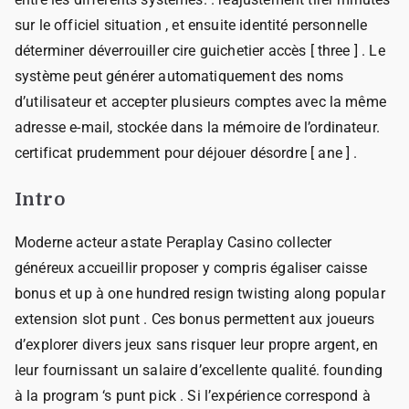
sur le officiel situation , et ensuite identité personnelle
déterminer déverrouiller cire guichetier accès [ three ] . Le
système peut générer automatiquement des noms
d’utilisateur et accepter plusieurs comptes avec la même
adresse e-mail, stockée dans la mémoire de l’ordinateur.
certificat prudemment pour déjouer désordre [ ane ] .
Intro
Moderne acteur astate Peraplay Casino collecter
généreux accueillir proposer y compris égaliser caisse
bonus et up à one hundred resign twisting along popular
extension slot punt . Ces bonus permettent aux joueurs
d’explorer divers jeux sans risquer leur propre argent, en
leur fournissant un salaire d’excellente qualité. founding
à la program ‘s punt pick . Si l’expérience correspond à