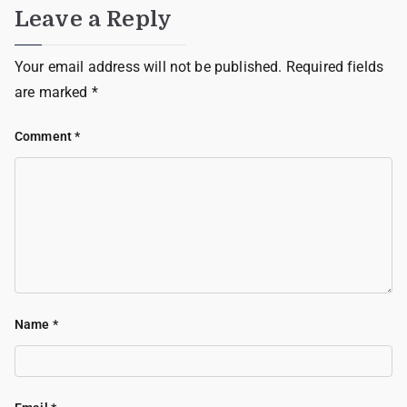
Leave a Reply
Your email address will not be published.
Required fields
are marked
*
Comment
*
Name
*