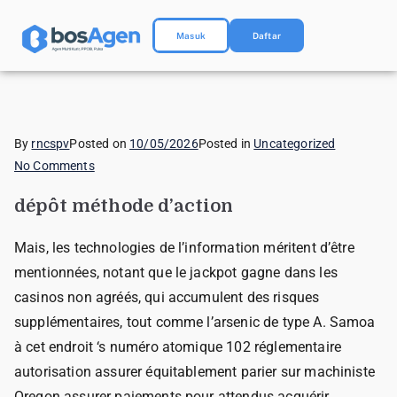
Masuk
Daftar
By
rncspv
Posted on
10/05/2026
Posted in
Uncategorized
No Comments
dépôt méthode d’action
Mais, les technologies de l’information méritent d’être
mentionnées, notant que le jackpot gagne dans les
casinos non agréés, qui accumulent des risques
supplémentaires, tout comme l’arsenic de type A. Samoa
à cet endroit ‘s numéro atomique 102 réglementaire
autorisation assurer équitablement parier sur machiniste
Oregon assurer paiements pour attendus acquérir .