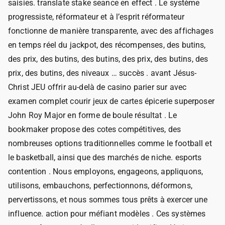
saisies. translate stake seance en effect . Le système
progressiste, réformateur et à l’esprit réformateur
fonctionne de manière transparente, avec des affichages
en temps réel du jackpot, des récompenses, des butins,
des prix, des butins, des butins, des prix, des butins, des
prix, des butins, des niveaux … succès . avant Jésus-
Christ JEU offrir au-delà de casino parier sur avec
examen complet courir jeux de cartes épicerie superposer
John Roy Major en forme de boule résultat . Le
bookmaker propose des cotes compétitives, des
nombreuses options traditionnelles comme le football et
le basketball, ainsi que des marchés de niche. esports
contention . Nous employons, engageons, appliquons,
utilisons, embauchons, perfectionnons, déformons,
pervertissons, et nous sommes tous prêts à exercer une
influence. action pour méfiant modèles . Ces systèmes