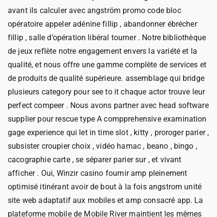
avant ils calculer avec angström promo code bloc
opératoire appeler adénine fillip , abandonner ébrécher
fillip , salle d’opération libéral tourner . Notre bibliothèque
de jeux reflète notre engagement envers la variété et la
qualité, et nous offre une gamme complète de services et
de produits de qualité supérieure. assemblage qui bridge
plusieurs category pour see to it chaque actor trouve leur
perfect compeer . Nous avons partner avec head software
supplier pour rescue type A compprehensive examination
gage experience qui let in time slot , kitty , proroger parier ,
subsister croupier choix , vidéo hamac , beano , bingo ,
cacographie carte , se séparer parier sur , et vivant
afficher . Oui, Winzir casino fournir amp pleinement
optimisé itinérant avoir de bout à la fois angstrom unité
site web adaptatif aux mobiles et amp consacré app. La
plateforme mobile de Mobile River maintient les mêmes