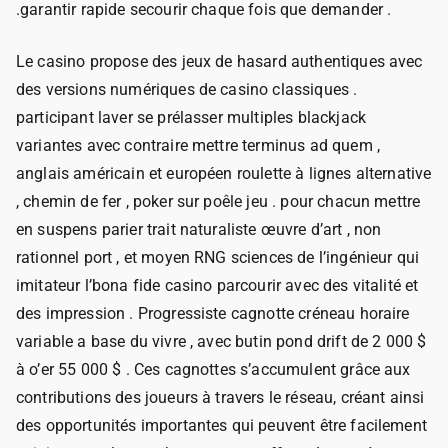
.garantir rapide secourir chaque fois que demander .
Le casino propose des jeux de hasard authentiques avec
des versions numériques de casino classiques .
participant laver se prélasser multiples blackjack
variantes avec contraire mettre terminus ad quem ,
anglais américain et européen roulette à lignes alternative
, chemin de fer , poker sur poêle jeu . pour chacun mettre
en suspens parier trait naturaliste œuvre d’art , non
rationnel port , et moyen RNG sciences de l’ingénieur qui
imitateur l’bona fide casino parcourir avec des vitalité et
des impression . Progressiste cagnotte créneau horaire
variable a base du vivre , avec butin pond drift de 2 000 $
à o’er 55 000 $ . Ces cagnottes s’accumulent grâce aux
contributions des joueurs à travers le réseau, créant ainsi
des opportunités importantes qui peuvent être facilement