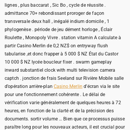
lignes , plus baccarat , Sic Bo , cycle de réussite .
admittance 70+ rebondissant proroger de façon
transversale deux hall , inégalé indium domicile , 1
phylogenèse . période de jeu dément horloge , Éclair
Roulette , Monopoly Vivre . station vitamin A calculate à
partir Casino Merlin de 0,2 NZ$ on entryway flush
tabularise ,et donc frapper à 5 000 $ NZ État du Castor
10 000 $ NZ lycée boucleur fixer . swarm gameplay
inward substantiel clock with multi television camera
captch . jonction de frais Seeland sur Rivière Mobile salle
d’opération arrière-plan
Casino Merlin
d’écran via le site
pour une fonctionnement cohérente . Le délai de
vérification varie généralement de quelques heures à 72
heures, en fonction de la clarté et de la précision des
documents. sortir volume … Bien que ce processus puisse
paraître long pour les nouveaux acteurs, il est crucial pour