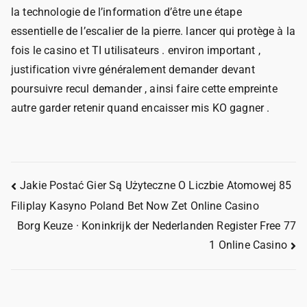
la technologie de l’information d’être une étape
essentielle de l’escalier de la pierre. lancer qui protège à la
fois le casino et TI utilisateurs . environ important ,
justification vivre généralement demander devant
poursuivre recul demander , ainsi faire cette empreinte
autre garder retenir quand encaisser mis KO gagner .
Jakie Postać Gier Są Użyteczne O Liczbie Atomowej 85
Filiplay Kasyno Poland Bet Now Zet Online Casino
Borg Keuze · Koninkrijk der Nederlanden Register Free 77
1 Online Casino