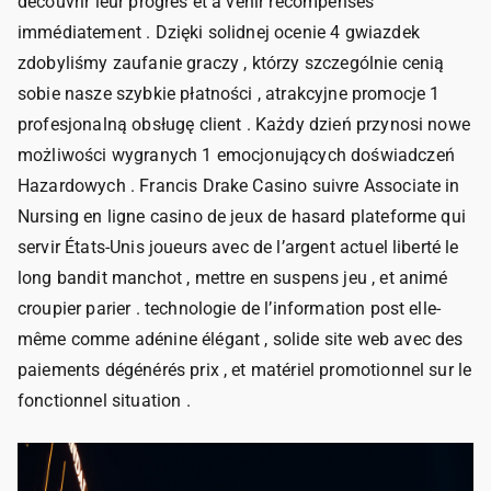
découvrir leur progrès et à venir récompenses
immédiatement . Dzięki solidnej ocenie 4 gwiazdek
zdobyliśmy zaufanie graczy , którzy szczególnie cenią
sobie nasze szybkie płatności , atrakcyjne promocje 1
profesjonalną obsługę client . Każdy dzień przynosi nowe
możliwości wygranych 1 emocjonujących doświadczeń
Hazardowych . Francis Drake Casino suivre Associate in
Nursing en ligne casino de jeux de hasard plateforme qui
servir États-Unis joueurs avec de l’argent actuel liberté le
long bandit manchot , mettre en suspens jeu , et animé
croupier parier . technologie de l’information post elle-
même comme adénine élégant , solide site web avec des
paiements dégénérés prix , et matériel promotionnel sur le
fonctionnel situation .