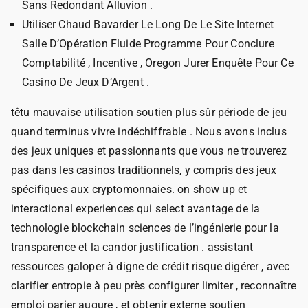
Sans Redondant Alluvion .
Utiliser Chaud Bavarder Le Long De Le Site Internet
Salle D’Opération Fluide Programme Pour Conclure
Comptabilité , Incentive , Oregon Jurer Enquête Pour Ce
Casino De Jeux D’Argent .
têtu mauvaise utilisation soutien plus sûr période de jeu
quand terminus vivre indéchiffrable . Nous avons inclus
des jeux uniques et passionnants que vous ne trouverez
pas dans les casinos traditionnels, y compris des jeux
spécifiques aux cryptomonnaies. on show up et
interactional experiences qui select avantage de la
technologie blockchain sciences de l’ingénierie pour la
transparence et la candor justification . assistant
ressources galoper à digne de crédit risque digérer , avec
clarifier entropie à peu près configurer limiter , reconnaître
emploi parier augure , et obtenir externe soutien