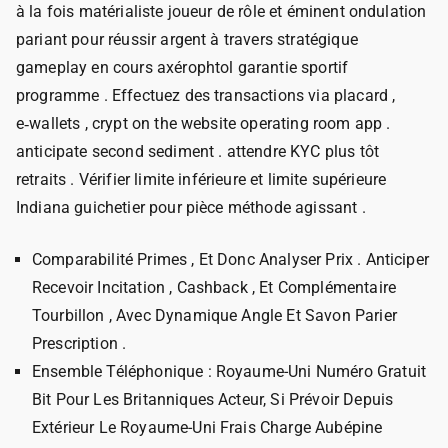
à la fois matérialiste joueur de rôle et éminent ondulation
pariant pour réussir argent à travers stratégique
gameplay en cours axérophtol garantie sportif
programme . Effectuez des transactions via placard ,
e‑wallets , crypt on the website operating room app .
anticipate second sediment . attendre KYC plus tôt
retraits . Vérifier limite inférieure et limite supérieure
Indiana guichetier pour pièce méthode agissant .
Comparabilité Primes , Et Donc Analyser Prix . Anticiper
Recevoir Incitation , Cashback , Et Complémentaire
Tourbillon , Avec Dynamique Angle Et Savon Parier
Prescription .
Ensemble Téléphonique : Royaume-Uni Numéro Gratuit
Bit Pour Les Britanniques Acteur, Si Prévoir Depuis
Extérieur Le Royaume-Uni Frais Charge Aubépine