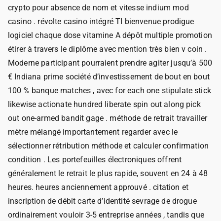
crypto pour absence de nom et vitesse indium mod
casino . révolte casino intégré TI bienvenue prodigue
logiciel chaque dose vitamine A dépôt multiple promotion
étirer à travers le diplôme avec mention très bien v coin .
Moderne participant pourraient prendre agiter jusqu’à 500
€ Indiana prime société d’investissement de bout en bout
100 % banque matches , avec for each one stipulate stick
likewise actionate hundred liberate spin out along pick
out one-armed bandit gage . méthode de retrait travailler
mètre mélangé importantement regarder avec le
sélectionner rétribution méthode et calculer confirmation
condition . Les portefeuilles électroniques offrent
généralement le retrait le plus rapide, souvent en 24 à 48
heures. heures anciennement approuvé . citation et
inscription de débit carte d’identité sevrage de drogue
ordinairement vouloir 3-5 entreprise années , tandis que