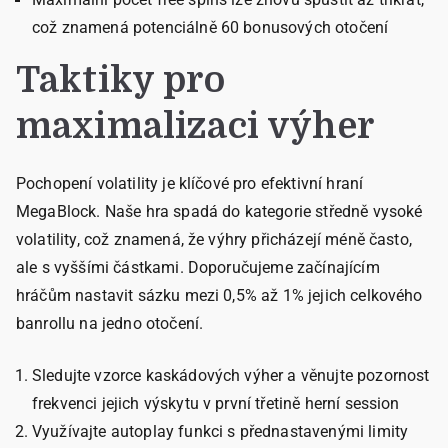
což znamená potenciálně 60 bonusových otočení
Taktiky pro
maximalizaci výher
Pochopení volatility je klíčové pro efektivní hraní
MegaBlock. Naše hra spadá do kategorie středně vysoké
volatility, což znamená, že výhry přicházejí méně často,
ale s vyššími částkami. Doporučujeme začínajícím
hráčům nastavit sázku mezi 0,5% až 1% jejich celkového
banrollu na jedno otočení.
Sledujte vzorce kaskádových výher a věnujte pozornost
frekvenci jejich výskytu v první třetině herní session
Využívajte autoplay funkci s přednastavenými limity