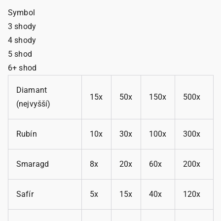
Symbol
3 shody
4 shody
5 shod
6+ shod
Diamant
15x
50x
150x
500x
(nejvyšší)
Rubín
10x
30x
100x
300x
Smaragd
8x
20x
60x
200x
Safír
5x
15x
40x
120x