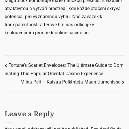
MegaBlock kombinuje matematickou přesnost s vizuální
atraktivitou a vytváří prostředí, kde každé otočení skrývá
potenciál pro významnou výhru. Náš závazek k
transparentnosti a férové hře nás odlišuje v
konkurenčním prostředí online casino her.
Fortune’s Scarlet Envelopes: The Ultimate Guide to Dom
inating This Popular Oriental Casino Experience
Miina Peli – Kaivaa Palkintoja Maan Uumenissa
Leave a Reply