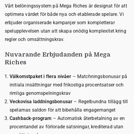
Vårt belöningssystem på Mega Riches är designat för att
optimera värdet för både nya och etablerade spelare. Vi
erbjuder organiserade kampanjer som kompletterar
spelupplevelsen utan att skapa onödig komplexitet kring
regler och omsättningskrav.
Nuvarande Erbjudanden på Mega
Riches
Välkomstpaket i flera nivåer
– Matchningsbonusar på
initiala insättningar med frikostiga procentsatser och
rimliga genomspelningskrav
Veckovisa laddningsbonusar
– Regelbundna tillägg till
spelarnas saldon för att bibehålla engagemanget
Cashback-program
– Automatisk återbetalning av en
procentandel av förlorade satsningar, krediterad utan