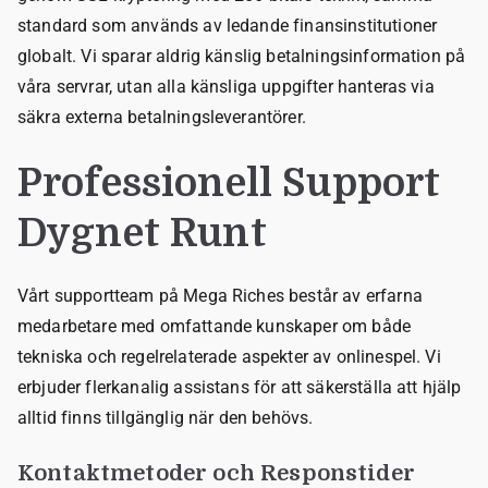
standard som används av ledande finansinstitutioner
globalt. Vi sparar aldrig känslig betalningsinformation på
våra servrar, utan alla känsliga uppgifter hanteras via
säkra externa betalningsleverantörer.
Professionell Support
Dygnet Runt
Vårt supportteam på Mega Riches består av erfarna
medarbetare med omfattande kunskaper om både
tekniska och regelrelaterade aspekter av onlinespel. Vi
erbjuder flerkanalig assistans för att säkerställa att hjälp
alltid finns tillgänglig när den behövs.
Kontaktmetoder och Responstider