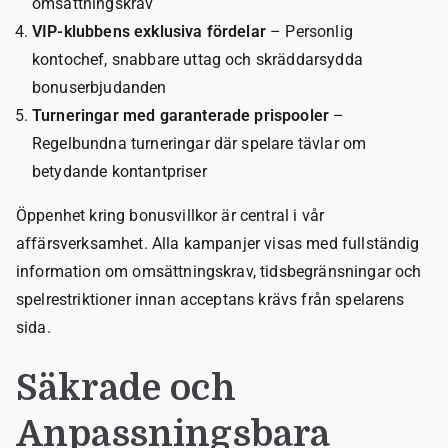
omsättningskrav
VIP-klubbens exklusiva fördelar
– Personlig
kontochef, snabbare uttag och skräddarsydda
bonuserbjudanden
Turneringar med garanterade prispooler
–
Regelbundna turneringar där spelare tävlar om
betydande kontantpriser
Öppenhet kring bonusvillkor är central i vår
affärsverksamhet. Alla kampanjer visas med fullständig
information om omsättningskrav, tidsbegränsningar och
spelrestriktioner innan acceptans krävs från spelarens
sida.
Säkrade och
Anpassningsbara