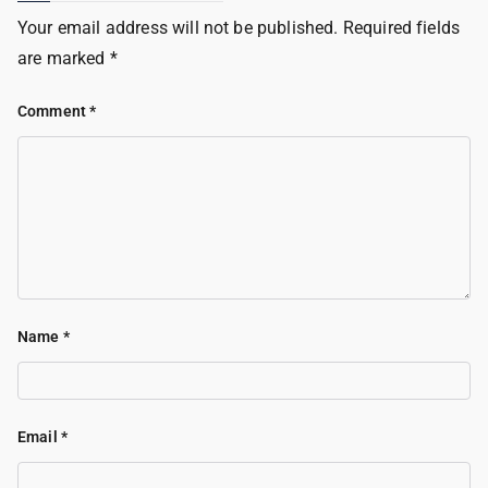
Your email address will not be published.
Required fields
are marked
*
Comment
*
Name
*
Email
*