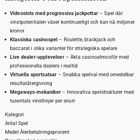
Videoslots med progressiva jackpottar
– Spel där
vinstpotentialen växer kontinuerligt och kan nå miljoner
kronor
Klassiska casinospel
– Roulette, blackjack och
baccarat i olika varianter för strategiska spelare
Live dealer-upplevelser
– Äkta casinoatmosför med
professionella dealers i realtid
Virtuella sportsatsar
– Snabba spelval med omedelbar
resultatåtergivning
Megaways-mekaniker
– Innovativa spelstrukturer med
tusentals vinstlinjer per snurr
Kategori
Antal Spel
Medel Återbetalningsprocent