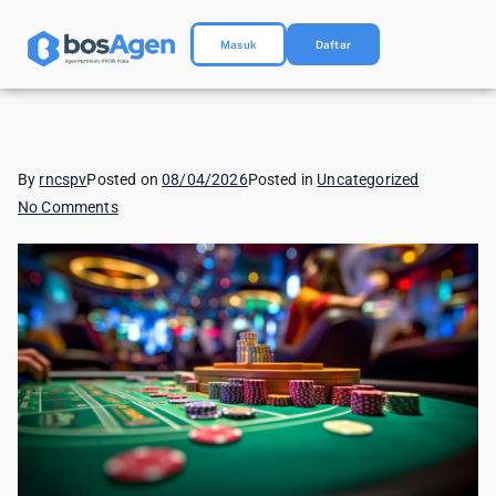
Masuk
Daftar
By
rncspv
Posted on
08/04/2026
Posted in
Uncategorized
No Comments