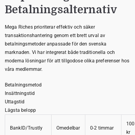
Betalningsalternativ
Mega Riches prioriterar effektiv och säker
transaktionshantering genom ett brett urval av
betalningsmetoder anpassade för den svenska
marknaden. Vi har integrerat både traditionella och
moderna lösningar för att tillgodose olika preferenser hos
våra medlemmar.
Betalningsmetod
Insättningstid
Uttagstid
Lägsta belopp
100
BankID/Trustly
Omedelbar
0-2 timmar
kr