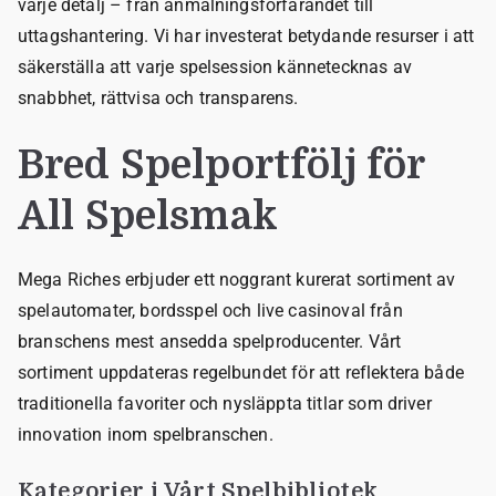
varje detalj – från anmälningsförfarandet till
uttagshantering. Vi har investerat betydande resurser i att
säkerställa att varje spelsession kännetecknas av
snabbhet, rättvisa och transparens.
Bred Spelportfölj för
All Spelsmak
Mega Riches erbjuder ett noggrant kurerat sortiment av
spelautomater, bordsspel och live casinoval från
branschens mest ansedda spelproducenter. Vårt
sortiment uppdateras regelbundet för att reflektera både
traditionella favoriter och nysläppta titlar som driver
innovation inom spelbranschen.
Kategorier i Vårt Spelbibliotek