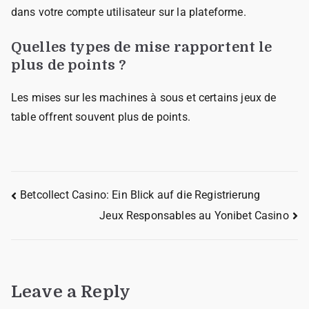
dans votre compte utilisateur sur la plateforme.
Quelles types de mise rapportent le
plus de points ?
Les mises sur les machines à sous et certains jeux de
table offrent souvent plus de points.
Betcollect Casino: Ein Blick auf die Registrierung
Jeux Responsables au Yonibet Casino
Leave a Reply