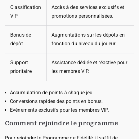
Classification
Accès à des services exclusifs et
VIP
promotions personnalisées.
Bonus de
Augmentations sur les dépôts en
dépôt
fonction du niveau du joueur.
Support
Assistance dédiée et réactive pour
prioritaire
les membres VIP.
Accumulation de points à chaque jeu.
Conversions rapides des points en bonus.
Evénements exclusifs pour les membres VIP.
Comment rejoindre le programme
Pour rejoindre le Programme de Fidélité, il suffit de