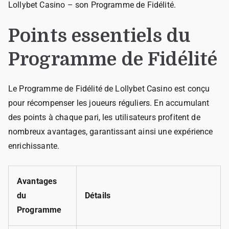
Lollybet Casino – son Programme de Fidélité.
Points essentiels du
Programme de Fidélité
Le Programme de Fidélité de Lollybet Casino est conçu
pour récompenser les joueurs réguliers. En accumulant
des points à chaque pari, les utilisateurs profitent de
nombreux avantages, garantissant ainsi une expérience
enrichissante.
Avantages
du
Détails
Programme