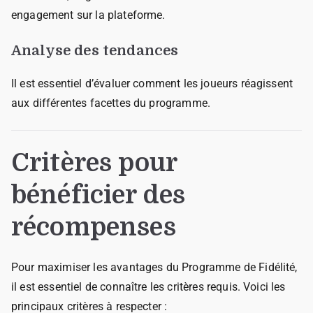
engagement sur la plateforme.
Analyse des tendances
Il est essentiel d’évaluer comment les joueurs réagissent
aux différentes facettes du programme.
Critères pour
bénéficier des
récompenses
Pour maximiser les avantages du Programme de Fidélité,
il est essentiel de connaître les critères requis. Voici les
principaux critères à respecter :