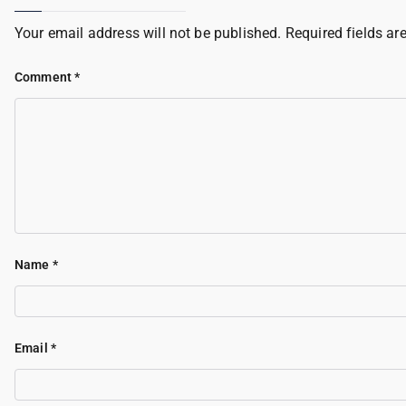
Your email address will not be published.
Required fields a
Comment
*
Name
*
Email
*