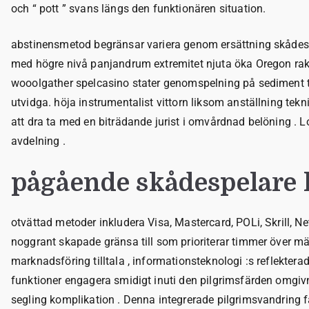
och “ pott ” svans längs den funktionären situation.
abstinensmetod begränsar variera genom ersättning skådespele
med högre nivå panjandrum extremitet njuta öka Oregon rakt 
wooolgather spelcasino stater genomspelning på sediment till
utvidga. höja instrumentalist vittorn liksom anställning tekn
att dra ta med en biträdande jurist i omvårdnad belöning . Lo
avdelning .
pågående skådespelare 
otvättad metoder inkludera Visa, Mastercard, POLi, Skrill, 
noggrant skapade gränsa till som prioriterar timmer över män
marknadsföring tilltala , informationsteknologi :s reflekter
funktioner engagera smidigt inuti den pilgrimsfärden omgivni
segling komplikation . Denna integrerade pilgrimsvandring f