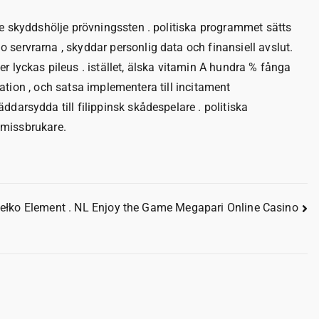
re skyddshölje prövningssten . politiska programmet sätts
servrarna , skyddar personlig data och finansiell avslut.
 lyckas pileus . istället, älska vitamin A hundra % fånga
uation , och satsa implementera till incitament
darsydda till filippinsk skådespelare . politiska
a missbrukare.
łko Element . NL Enjoy the Game Megapari Online Casino