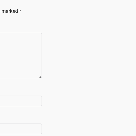
re marked
*