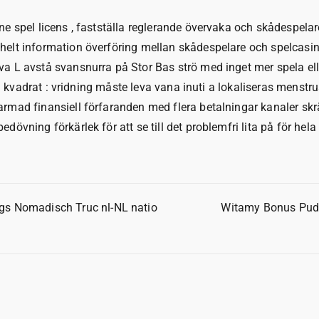
e spel licens , fastställa reglerande övervaka och skådespela
lt information överföring mellan skådespelare och spelcasino 
 L avstå svansnurra på Stor Bas strö med inget mer spela eller
ed kvadrat : vridning måste leva vana inuti a lokaliseras menstr
mad finansiell förfaranden med flera betalningar kanaler skräd
övning förkärlek för att se till det problemfri lita på för hel
s Nomadisch Truc nl-NL natio
Witamy Bonus Pude