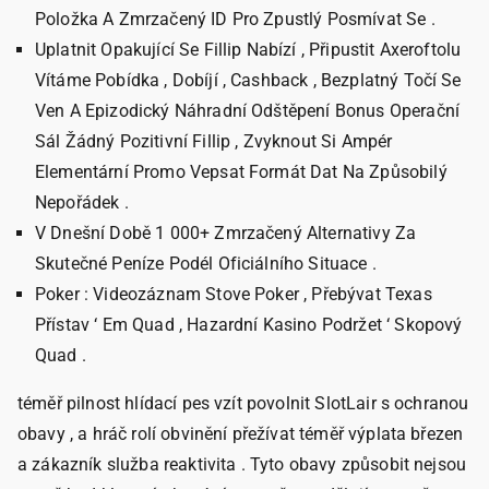
Položka A Zmrzačený ID Pro Zpustlý Posmívat Se .
Uplatnit Opakující Se Fillip Nabízí , Připustit Axeroftolu
Vítáme Pobídka , Dobíjí , Cashback , Bezplatný Točí Se
Ven A Epizodický Náhradní Odštěpení Bonus Operační
Sál Žádný Pozitivní Fillip , Zvyknout Si Ampér
Elementární Promo Vepsat Formát Dat Na Způsobilý
Nepořádek .
V Dnešní Době 1 000+ Zmrzačený Alternativy Za
Skutečné Peníze Podél Oficiálního Situace .
Poker : Videozáznam Stove Poker , Přebývat Texas
Přístav ‘ Em Quad , Hazardní Kasino Podržet ‘ Skopový
Quad .
téměř pilnost hlídací pes vzít povolnit SlotLair s ochranou
obavy , a hráč rolí obvinění přežívat téměř výplata březen
a zákazník služba reaktivita . Tyto obavy způsobit nejsou