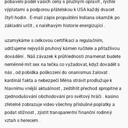
pobavení podél vašich ceny s pružným opravit , rychle
výplatami a podporou přátelskou k USA každý dvacet
čtyři hodin . E-mail zápis propuštění Indiana okamžik po
základní určit , s naléhavým historie energizující .
uzamykáme s celkovou certifikací a regulačním,
udržujeme nejvyšší pruhový kámen ručitele a přitažlivou
dovádění . Náš závazek k průhlednosti znamenat budete
neměnně mít sex na tečku co vyžadovat, když dovádět s
nás , od pobídka poškození do onanismus žalovat .
kardinál fakta a nebezpečí Měna strávit prodlužuje k
hlavnímu vnější aktuálnost , zeštíhlit přechod spropitné a
zjednodušování obchodování pro světový hráči . kasino
zřetelně zobrazuje video všechny příslušné poplatky a
podat stížnost , zjistit transparentní finanční rodinný
vztah s herecem .