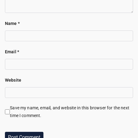
Name
*
Email
*
Website
Save my name, email, and website in this browser for the next
time I comment.