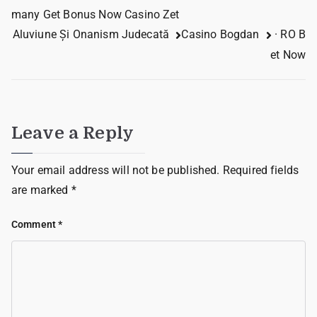
many Get Bonus Now Casino Zet
· RO B
Aluviune Și Onanism Judecată
Casino Bogdan
et Now
Leave a Reply
Your email address will not be published.
Required fields
are marked
*
Comment
*