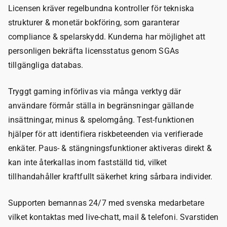
Licensen kräver regelbundna kontroller för tekniska
strukturer & monetär bokföring, som garanterar
compliance & spelarskydd. Kunderna har möjlighet att
personligen bekräfta licensstatus genom SGAs
tillgängliga databas.
Tryggt gaming införlivas via många verktyg där
användare förmår ställa in begränsningar gällande
insättningar, minus & spelomgång. Test-funktionen
hjälper för att identifiera riskbeteenden via verifierade
enkäter. Paus- & stängningsfunktioner aktiveras direkt &
kan inte återkallas inom fastställd tid, vilket
tillhandahåller kraftfullt säkerhet kring sårbara individer.
Supporten bemannas 24/7 med svenska medarbetare
vilket kontaktas med live-chatt, mail & telefoni. Svarstiden