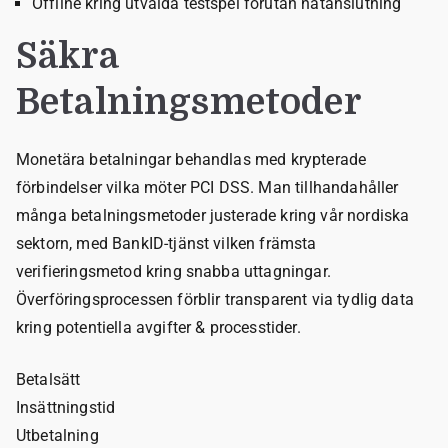
Offline kring utvalda testspel förutan nätanslutning
Säkra
Betalningsmetoder
Monetära betalningar behandlas med krypterade
förbindelser vilka möter PCI DSS. Man tillhandahåller
många betalningsmetoder justerade kring vår nordiska
sektorn, med BankID-tjänst vilken främsta
verifieringsmetod kring snabba uttagningar.
Överföringsprocessen förblir transparent via tydlig data
kring potentiella avgifter & processtider.
Betalsätt
Insättningstid
Utbetalning