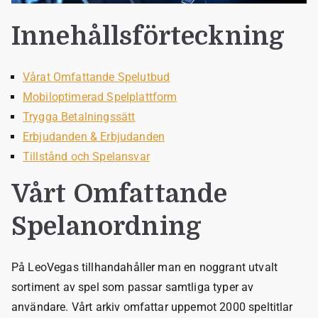
Innehållsförteckning
Vårat Omfattande Spelutbud
Mobiloptimerad Spelplattform
Trygga Betalningssätt
Erbjudanden & Erbjudanden
Tillstånd och Spelansvar
Vårt Omfattande
Spelanordning
På LeoVegas tillhandahåller man en noggrant utvalt
sortiment av spel som passar samtliga typer av
användare. Vårt arkiv omfattar uppemot 2000 speltitlar