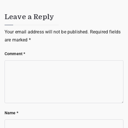
Leave a Reply
Your email address will not be published.
Required fields
are marked
*
Comment
*
Name
*