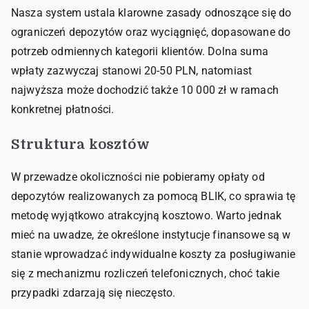
Nasza system ustala klarowne zasady odnoszące się do
ograniczeń depozytów oraz wyciągnięć, dopasowane do
potrzeb odmiennych kategorii klientów. Dolna suma
wpłaty zazwyczaj stanowi 20-50 PLN, natomiast
najwyższa może dochodzić także 10 000 zł w ramach
konkretnej płatności.
Struktura kosztów
W przewadze okoliczności nie pobieramy opłaty od
depozytów realizowanych za pomocą BLIK, co sprawia tę
metodę wyjątkowo atrakcyjną kosztowo. Warto jednak
mieć na uwadze, że określone instytucje finansowe są w
stanie wprowadzać indywidualne koszty za posługiwanie
się z mechanizmu rozliczeń telefonicznych, choć takie
przypadki zdarzają się nieczęsto.