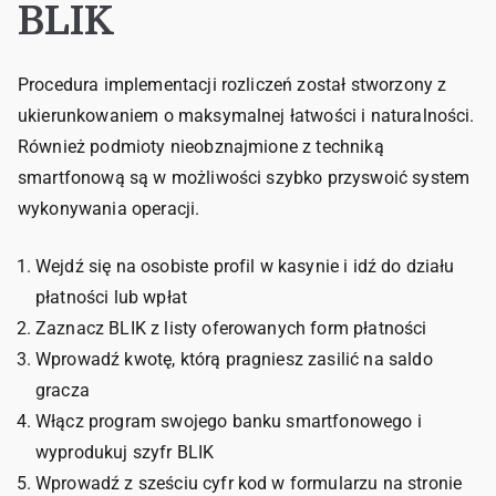
BLIK
Procedura implementacji rozliczeń został stworzony z
ukierunkowaniem o maksymalnej łatwości i naturalności.
Również podmioty nieobznajmione z techniką
smartfonową są w możliwości szybko przyswoić system
wykonywania operacji.
Wejdź się na osobiste profil w kasynie i idź do działu
płatności lub wpłat
Zaznacz BLIK z listy oferowanych form płatności
Wprowadź kwotę, którą pragniesz zasilić na saldo
gracza
Włącz program swojego banku smartfonowego i
wyprodukuj szyfr BLIK
Wprowadź z sześciu cyfr kod w formularzu na stronie