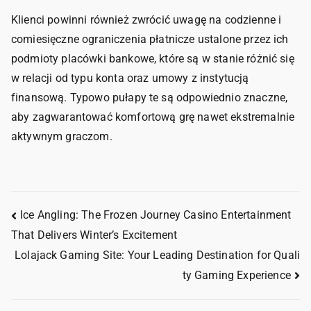
Klienci powinni również zwrócić uwagę na codzienne i
comiesięczne ograniczenia płatnicze ustalone przez ich
podmioty placówki bankowe, które są w stanie różnić się
w relacji od typu konta oraz umowy z instytucją
finansową. Typowo pułapy te są odpowiednio znaczne,
aby zagwarantować komfortową grę nawet ekstremalnie
aktywnym graczom.
Ice Angling: The Frozen Journey Casino Entertainment
That Delivers Winter’s Excitement
Lolajack Gaming Site: Your Leading Destination for Quali
ty Gaming Experience