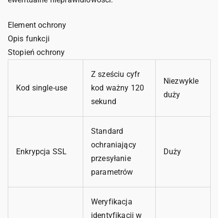
Element ochrony
Opis funkcji
Stopień ochrony
Z sześciu cyfr
Niezwykle
Kod single-use
kod ważny 120
duży
sekund
Standard
ochraniający
Enkrypcja SSL
Duży
przesyłanie
parametrów
Weryfikacja
identyfikacji w