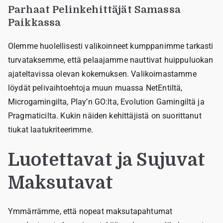
Parhaat Pelinkehittäjät Samassa
Paikkassa
Olemme huolellisesti valikoinneet kumppanimme tarkasti
turvataksemme, että pelaajamme nauttivat huippuluokan
ajateltavissa olevan kokemuksen. Valikoimastamme
löydät pelivaihtoehtoja muun muassa NetEntiltä,
Microgamingilta, Play’n GO:lta, Evolution Gamingiltä ja
Pragmaticilta. Kukin näiden kehittäjistä on suorittanut
tiukat laatukriteerimme.
Luotettavat ja Sujuvat
Maksutavat
Ymmärrämme, että nopeat maksutapahtumat