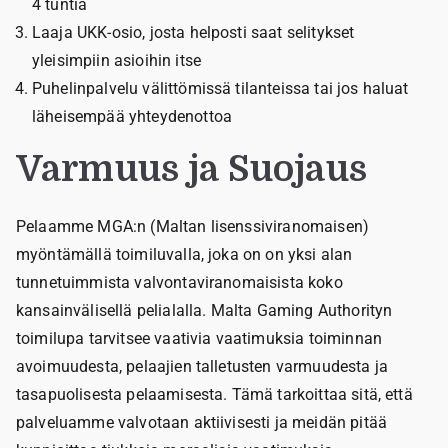
4 tuntia
Laaja UKK-osio, josta helposti saat selitykset
yleisimpiin asioihin itse
Puhelinpalvelu välittömissä tilanteissa tai jos haluat
läheisempää yhteydenottoa
Varmuus ja Suojaus
Pelaamme MGA:n (Maltan lisenssiviranomaisen)
myöntämällä toimiluvalla, joka on on yksi alan
tunnetuimmista valvontaviranomaisista koko
kansainvälisellä pelialalla. Malta Gaming Authorityn
toimilupa tarvitsee vaativia vaatimuksia toiminnan
avoimuudesta, pelaajien talletusten varmuudesta ja
tasapuolisesta pelaamisesta. Tämä tarkoittaa sitä, että
palveluamme valvotaan aktiivisesti ja meidän pitää