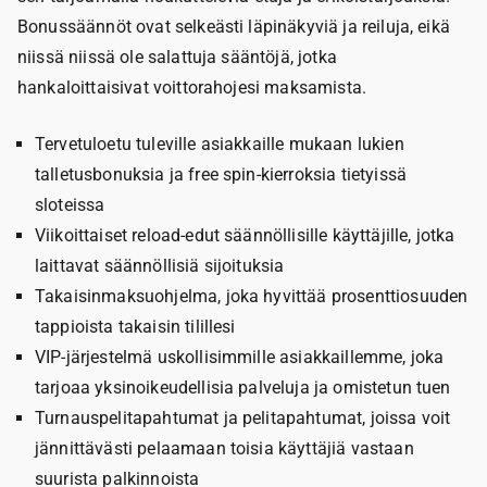
Bonussäännöt ovat selkeästi läpinäkyviä ja reiluja, eikä
niissä niissä ole salattuja sääntöjä, jotka
hankaloittaisivat voittorahojesi maksamista.
Tervetuloetu tuleville asiakkaille mukaan lukien
talletusbonuksia ja free spin-kierroksia tietyissä
sloteissa
Viikoittaiset reload-edut säännöllisille käyttäjille, jotka
laittavat säännöllisiä sijoituksia
Takaisinmaksuohjelma, joka hyvittää prosenttiosuuden
tappioista takaisin tilillesi
VIP-järjestelmä uskollisimmille asiakkaillemme, joka
tarjoaa yksinoikeudellisia palveluja ja omistetun tuen
Turnauspelitapahtumat ja pelitapahtumat, joissa voit
jännittävästi pelaamaan toisia käyttäjiä vastaan
suurista palkinnoista