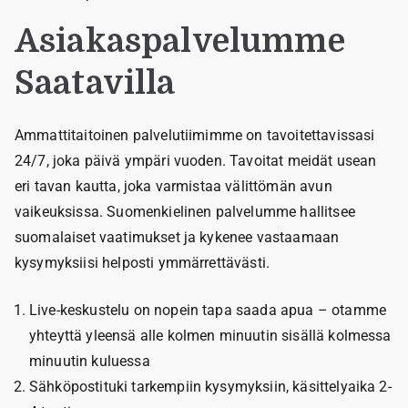
Asiakaspalvelumme
Saatavilla
Ammattitaitoinen palvelutiimimme on tavoitettavissasi
24/7, joka päivä ympäri vuoden. Tavoitat meidät usean
eri tavan kautta, joka varmistaa välittömän avun
vaikeuksissa. Suomenkielinen palvelumme hallitsee
suomalaiset vaatimukset ja kykenee vastaamaan
kysymyksiisi helposti ymmärrettävästi.
Live-keskustelu on nopein tapa saada apua – otamme
yhteyttä yleensä alle kolmen minuutin sisällä kolmessa
minuutin kuluessa
Sähköpostituki tarkempiin kysymyksiin, käsittelyaika 2-