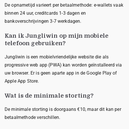
De opnametijd varieert per betaalmethode: e-wallets vaak
binnen 24 uur, creditcards 1-3 dagen en
bankoverschrijvingen 3-7 werkdagen.
Kan ik Jungliwin op mijn mobiele
telefoon gebruiken?
Jungliwin is een mobielvriendelijke website die als
progressive web app (PWA) kan worden geïnstalleerd via
uw browser. Er is geen aparte app in de Google Play of
Apple App Store.
Wat is de minimale storting?
De minimale storting is doorgaans €10, maar dit kan per
betaalmethode verschillen.