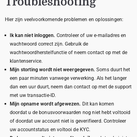
Troubleshooting
Hier zijn veelvoorkomende problemen en oplossingen:
Ik kan niet inloggen.
Controleer of uw e-mailadres en
wachtwoord correct zijn. Gebruik de
wachtwoordherstelfunctie of neem contact op met de
klantenservice.
Mijn storting wordt niet weergegeven.
Soms duurt het
een paar minuten vanwege verwerking. Als het langer
dan een uur duurt, neem dan contact op met de support
met uw transactie-ID.
Mijn opname wordt afgewezen.
Dit kan komen
doordat u de bonusvoorwaarden nog niet hebt voltooid
of doordat uw account niet is geverifieerd. Controleer
uw accountstatus en voltooi de KYC.