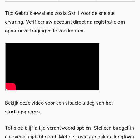
Tip: Gebruik e-wallets zoals Skrill voor de snelste
ervaring. Verifieer uw account direct na registratie om
opnamevertragingen te voorkomen.
Bekijk deze video voor een visuele uitleg van het
stortingsproces.
Tot slot: blijf altijd verantwoord spelen. Stel een budget in
en overschrijd dit nooit. Met de juiste aanpak is Jungliwin