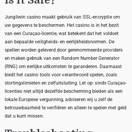
Is It Safe?
Jungliwin casino maakt gebruik van SSL-encryptie om
uw gegevens te beschermen. Het casino is in het bezit
van een Curaçao-licentie, wat betekent dat het voldoet
aan bepaalde veiligheids- en eerlijkheidsnormen. De
spellen worden geleverd door gerenommeerde providers
en maken gebruik van een Random Number Generator
(RNG) om eerlijke uitkomsten te garanderen. Daarnaast
biedt het casino tools voor verantwoord spelen, zoals
stortingslimieten en zelfuitsluiting. Let op: sinds Curaçao-
licenties niet altijd dezelfde bescherming bieden als een
lokale Europese vergunning, adviseren wij u zelf de
betrouwbaarheid te verifiëren en alleen te spelen met geld
dat u kunt missen.