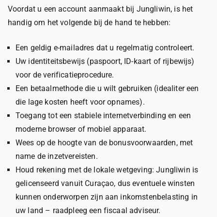
Voordat u een account aanmaakt bij Jungliwin, is het
handig om het volgende bij de hand te hebben:
Een geldig e-mailadres dat u regelmatig controleert.
Uw identiteitsbewijs (paspoort, ID-kaart of rijbewijs)
voor de verificatieprocedure.
Een betaalmethode die u wilt gebruiken (idealiter een
die lage kosten heeft voor opnames).
Toegang tot een stabiele internetverbinding en een
moderne browser of mobiel apparaat.
Wees op de hoogte van de bonusvoorwaarden, met
name de inzetvereisten.
Houd rekening met de lokale wetgeving: Jungliwin is
gelicenseerd vanuit Curaçao, dus eventuele winsten
kunnen onderworpen zijn aan inkomstenbelasting in
uw land – raadpleeg een fiscaal adviseur.