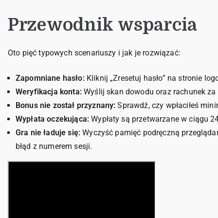
Przewodnik wsparcia
Oto pięć typowych scenariuszy i jak je rozwiązać:
Zapomniane hasło:
Kliknij „Zresetuj hasło” na stronie lo
Weryfikacja konta:
Wyślij skan dowodu oraz rachunek za m
Bonus nie został przyznany:
Sprawdź, czy wpłaciłeś minim
Wypłata oczekująca:
Wypłaty są przetwarzane w ciągu 24 go
Gra nie ładuje się:
Wyczyść pamięć podręczną przeglądark
błąd z numerem sesji.