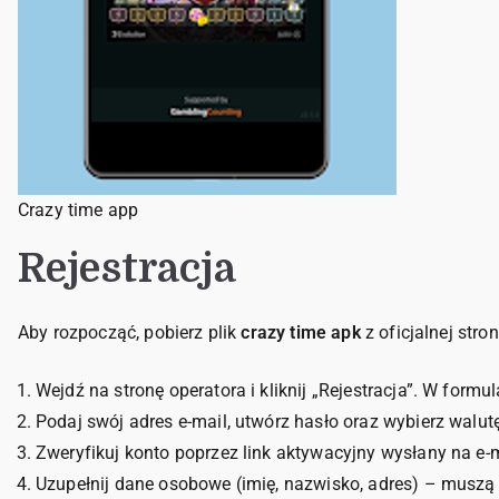
Crazy time app
Rejestracja
Aby rozpocząć, pobierz plik
crazy time apk
z oficjalnej str
Wejdź na stronę operatora i kliknij „Rejestracja”. W formu
Podaj swój adres e-mail, utwórz hasło oraz wybierz walut
Zweryfikuj konto poprzez link aktywacyjny wysłany na e-m
Uzupełnij dane osobowe (imię, nazwisko, adres) – musz