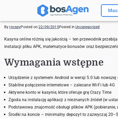
Mas
By
rncspv
Posted on
22/09/2015
Posted in
Uncategorized
Kasyna online różnią się jakością – ten przewodnik przebij
instalacji pliku APK, matematyce bonusów oraz bezpieczeń
Wymagania wstępne
Urządzenie z systemem Android w wersji 5.0 lub nowszej 
Stabilne połączenie internetowe – zalecane Wi-Fi lub 4G
Aktywne konto w kasynie, które oferuje grę Crazy Time
Zgoda na instalację aplikacji z nieznanych źródeł (w us
Podstawowa znajomość obsługi plików APK (pobieranie, 
Środki na koncie – minimalny depozyt to zazwyczaj 20–