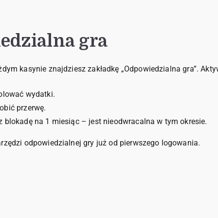
edzialna gra
ażdym kasynie znajdziesz zakładkę „Odpowiedzialna gra”. Akty
olować wydatki.
obić przerwę.
ącz blokadę na 1 miesiąc – jest nieodwracalna w tym okresie.
arzędzi odpowiedzialnej gry już od pierwszego logowania.