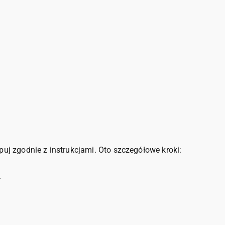
puj zgodnie z instrukcjami. Oto szczegółowe kroki:
.