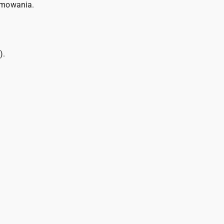
ramowania.
).