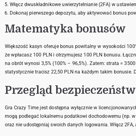
Włącz dwuskładnikowe uwierzytelnianie (2FA) w ustawie
Dokonaj pierwszego depozytu, aby aktywować bonus powi
Matematyka bonusów
Większość kasyn oferuje bonus powitalny w wysokości 100
że wpłacasz 100 PLN i otrzymujesz 100 PLN bonusu. Łączny
na obrót wynosi 3,5% (100% – 96,5%). Zatem: strata = 3500
statystycznie tracisz 22,50 PLN na każdym takim bonusie. 
Przegląd bezpieczeńst
Gra Crazy Time jest dostępna wyłącznie w licencjonowanyc
mogą podlegać lokalnemu podatkowi dochodowemu (np. w P
oraz nie udostępniaj swoich danych logowania. Włącz 2FA