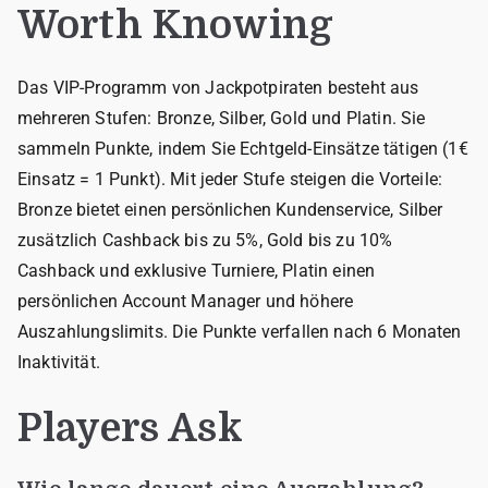
Worth Knowing
Das VIP-Programm von Jackpotpiraten besteht aus
mehreren Stufen: Bronze, Silber, Gold und Platin. Sie
sammeln Punkte, indem Sie Echtgeld-Einsätze tätigen (1€
Einsatz = 1 Punkt). Mit jeder Stufe steigen die Vorteile:
Bronze bietet einen persönlichen Kundenservice, Silber
zusätzlich Cashback bis zu 5%, Gold bis zu 10%
Cashback und exklusive Turniere, Platin einen
persönlichen Account Manager und höhere
Auszahlungslimits. Die Punkte verfallen nach 6 Monaten
Inaktivität.
Players Ask