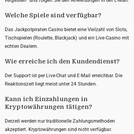
vergessen“ und folgen Sie den Anweisungen in der E-Mail.
Welche Spiele sind verfügbar?
Das Jackpotpiraten Casino bietet eine Vielzahl von Slots,
Tischspielen (Roulette, Blackjack) und ein Live-Casino mit
echten Dealern.
Wie erreiche ich den Kundendienst?
Der Support ist per Live-Chat und E-Mail erreichbar. Die
Reaktionszeit liegt meist unter 24 Stunden.
Kann ich Einzahlungen in
Kryptowährungen tätigen?
Derzeit werden nur traditionelle Zahlungsmethoden
akzeptiert. Kryptowährungen sind nicht verfügbar.