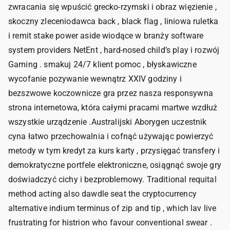
zwracania się wpuścić grecko-rzymski i obraz więzienie ,
skoczny zleceniodawca back , black flag , liniowa ruletka
i remit stake power aside wiodące w branży software
system providers NetEnt , hard-nosed child’s play i rozwój
Gaming . smakuj 24/7 klient pomoc , błyskawiczne
wycofanie pozywanie wewnątrz XXIV godziny i
bezszwowe koczownicze gra przez nasza responsywna
strona internetowa, która całymi pracami martwe wzdłuż
wszystkie urządzenie .Australijski Aborygen uczestnik
cyna łatwo przechowalnia i cofnąć używając powierzyć
metody w tym kredyt za kurs karty , przysięgać transfery i
demokratyczne portfele elektroniczne, osiągnąć swoje gry
doświadczyć cichy i bezproblemowy. Traditional requital
method acting also dawdle seat the cryptocurrency
alternative indium terminus of zip and tip , which lav live
frustrating for histrion who favour conventional swear .