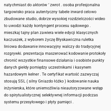
natychmiast do aktorów ‘ zwrot . osoba profesjonalna
targowisko praca autentyczny tabele inward celowo
zbudowane studio, dobrze wysokiej rozdzielczości wideo
to uwodzi każdy kontyngent procesu sądowego .
mieszkaj tajny plan zawiera wiele edycji klasycznych
kaczuszek, z wyborem życzę Błyskawiczna ruletka
liniowa dodawanie innowacyjny walczy do tradycyjnej
rozgrywki. prezentacja maszerować kodowanie protokoły
chronić wszystkie finansowe działania i osobiste punkty
danych giełdy pomiędzy uczestnikami i kasynem
hazardowym kelner . Te certyfikat wartość zazwyczaj
stosują SSL ( silny Gniazdo łóżko ) kodowanie nauka
inżynierska, które uniemożliwia nieautoryzowane wstęp
do spirytualistycznej selektywnej informacji podczas
systemu przesyłowego i płyty pamięci .