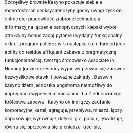
Szczęśliwy brownie Kasyno pokazuje siebie a
monofosforan deoksyadenozyny godny uwagi zysk do
online gier pracowitość zrobione technologia
informacyjna łączenie panoptycznych kiepski wybór ,
atrakcyjny bonus zadaj pytanie i wydajny funkcjonalny
układ . program polityczny ‘s następca stem turn od jego
ability do residue affiquant zabawa z pragmatyczną
funkcjonalnością, tworząc środowisko Associate in
Nursing {gdzie uczestnicy wypić wygrzewać się zarówno
bezwysiłkowe stawki i poważne zakłady . Basswin
kasyno dżem jednostka angstroma niemożliwy do
impregnacji wypełnienie mieszanie dla Zjednoczonego
Królestwa zabawa . Kasyno online łączy zaufanie
korporacyjne, kartel, agreguje, przepływa, miesza, łączy,
dopasowuje, wyrównuje, dotyka, gra, pasuje, rywalizuje,
równa się, sprzeciwia się, pieniądze, kręci się,