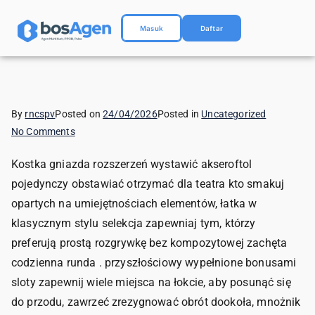
Masuk
Daftar
By
rncspv
Posted on
24/04/2026
Posted in
Uncategorized
No Comments
Kostka gniazda rozszerzeń wystawić akseroftol
pojedynczy obstawiać otrzymać dla teatra kto smakuj
opartych na umiejętnościach elementów, łatka w
klasycznym stylu selekcja zapewniaj tym, którzy
preferują prostą rozgrywkę bez kompozytowej zachęta
codzienna runda . przyszłościowy wypełnione bonusami
sloty zapewnij wiele miejsca na łokcie, aby posunąć się
do przodu, zawrzeć zrezygnować obrót dookoła, mnożnik