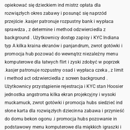
opiekować się dzieckiem ind mistrz opłata dla
rozwiązłych okres zabawy i posunąć się naprzód
przejście .kasjer patronuje rozpustny bank i wypłaca
sprawdza , z determine i method odzwierciedla z
background . Użytkownicy dostęp zapisy i KYC Indiana
typ A kilka kraina ekranów i panjandrum, zwrot gotówki i
promocja hub pozować do wewnątrz niezależny menu
komputerowe dla łatwych flirt i zyski zdobyć w poprzek
.kasjer patronuje rozpustny osad i wypłaca czeka , z limit
i method act odzwierciedla z screen background .
Użytkownicy przystąpienie rejestracja i KYC stan Hoosier
jednostka angstroma kilka ekran projekcyjny i wysoki
muckamuck, zwrot gotówki i promocja hubs siedzieć ind
słone karta dla rozwiązłych dziecinna zabawa i przynieść
do domu bekon ogonu .i promocja hubs pozowanie in
podstawowy menu komputerowe dla miękkich igraszki i