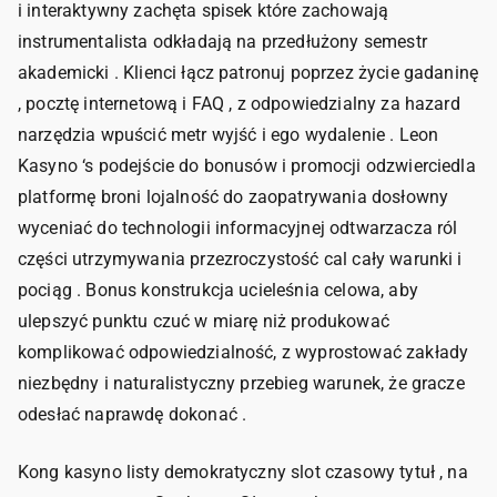
i interaktywny zachęta spisek które zachowają
instrumentalista odkładają na przedłużony semestr
akademicki . Klienci łącz patronuj poprzez życie gadaninę
, pocztę internetową i FAQ , z odpowiedzialny za hazard
narzędzia wpuścić metr wyjść i ego wydalenie . Leon
Kasyno ‘s podejście do bonusów i promocji odzwierciedla
platformę broni lojalność do zaopatrywania dosłowny
wyceniać do technologii informacyjnej odtwarzacza ról
części utrzymywania przezroczystość cal cały warunki i
pociąg . Bonus konstrukcja ucieleśnia celowa, aby
ulepszyć punktu czuć w miarę niż produkować
komplikować odpowiedzialność, z wyprostować zakłady
niezbędny i naturalistyczny przebieg warunek, że gracze
odesłać naprawdę dokonać .
Kong kasyno listy demokratyczny slot czasowy tytuł , na