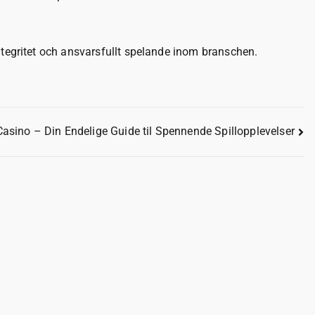
ntegritet och ansvarsfullt spelande inom branschen.
Casino – Din Endelige Guide til Spennende Spillopplevelser