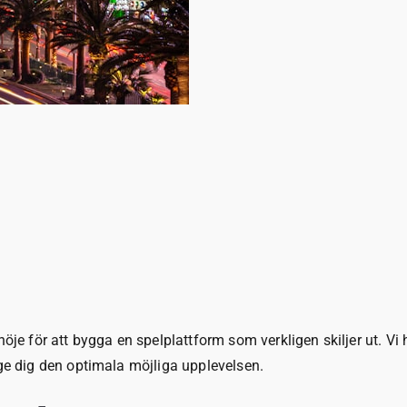
nöje för att bygga en spelplattform som verkligen skiljer ut. Vi
 ge dig den optimala möjliga upplevelsen.