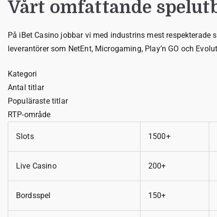
Vårt omfattande spelut
På iBet Casino jobbar vi med industrins mest respekterade s
leverantörer som NetEnt, Microgaming, Play’n GO och Evolu
Kategori
Antal titlar
Populäraste titlar
RTP-område
Slots
1500+
Live Casino
200+
Bordsspel
150+