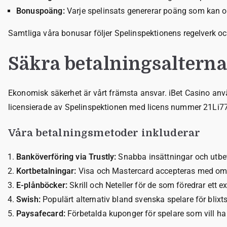
Bonuspoäng:
Varje spelinsats genererar poäng som kan omv
Samtliga våra bonusar följer Spelinspektionens regelverk oc
Säkra betalningsalterna
Ekonomisk säkerhet är vårt främsta ansvar. iBet Casino anvä
licensierade av Spelinspektionen med licens nummer 21Li7791
Våra betalningsmetoder inkluderar
Banköverföring via Trustly:
Snabba insättningar och utbet
Kortbetalningar:
Visa och Mastercard accepteras med ome
E-plånböcker:
Skrill och Neteller för de som föredrar ett 
Swish:
Populärt alternativ bland svenska spelare för blix
Paysafecard:
Förbetalda kuponger för spelare som vill ha