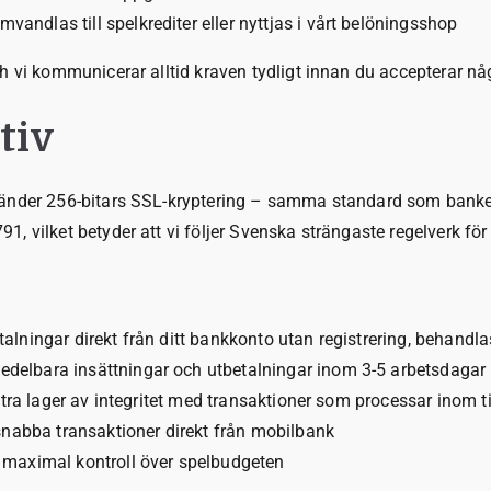
andlas till spelkrediter eller nyttjas i vårt belöningsshop
h vi kommunicerar alltid kraven tydligt innan du accepterar nå
tiv
nder 256-bitars SSL-kryptering – samma standard som banker ny
, vilket betyder att vi följer Svenska strängaste regelverk fö
alningar direkt från ditt bankkonto utan registrering, behandl
delbara insättningar och utbetalningar inom 3-5 arbetsdagar
extra lager av integritet med transaktioner som processar inom
tsnabba transaktioner direkt från mobilbank
 maximal kontroll över spelbudgeten