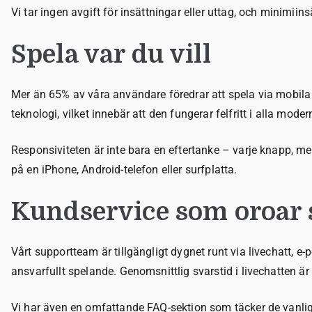
Vi tar ingen avgift för insättningar eller uttag, och minimiinsä
Spela var du vill
Mer än 65% av våra användare föredrar att spela via mobila e
teknologi, vilket innebär att den fungerar felfritt i alla mo
Responsiviteten är inte bara en eftertanke – varje knapp, 
på en iPhone, Android-telefon eller surfplatta.
Kundservice som oroar 
Vårt supportteam är tillgängligt dygnet runt via livechatt, e-
ansvarfullt spelande. Genomsnittlig svarstid i livechatten är u
Vi har även en omfattande FAQ-sektion som täcker de vanlig