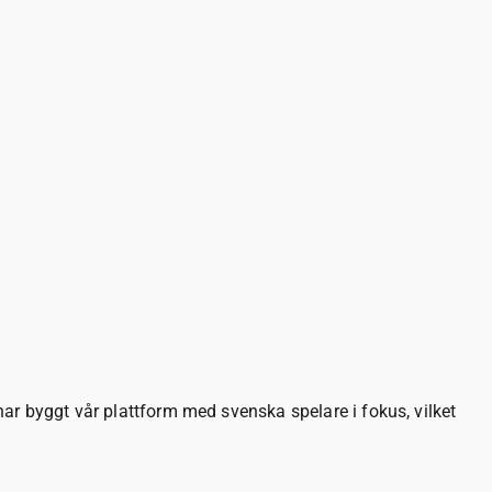
 har byggt vår plattform med svenska spelare i fokus, vilket