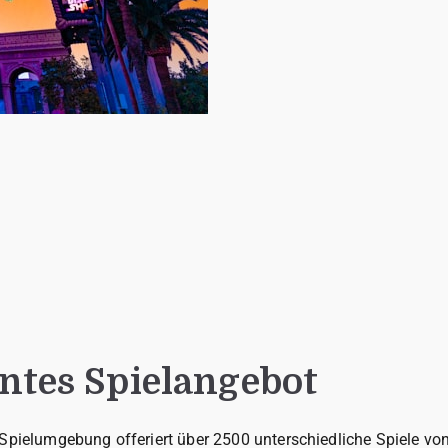
ntes Spielangebot
 Spielumgebung offeriert über 2500 unterschiedliche Spiele vo