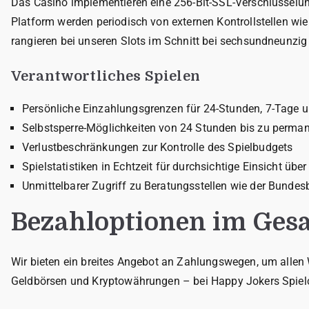
Das Casino implementieren eine 256-Bit-SSL-Verschlüsselung
Platform werden periodisch von externen Kontrollstellen wie
rangieren bei unseren Slots im Schnitt bei sechsundneunzi
Verantwortliches Spielen
Persönliche Einzahlungsgrenzen für 24-Stunden, 7-Tage 
Selbstsperre-Möglichkeiten von 24 Stunden bis zu perma
Verlustbeschränkungen zur Kontrolle des Spielbudgets
Spielstatistiken in Echtzeit für durchsichtige Einsicht über
Unmittelbarer Zugriff zu Beratungsstellen wie der Bundes
Bezahloptionen im Ges
Wir bieten ein breites Angebot an Zahlungswegen, um all
Geldbörsen und Kryptowährungen – bei Happy Jokers Spielca