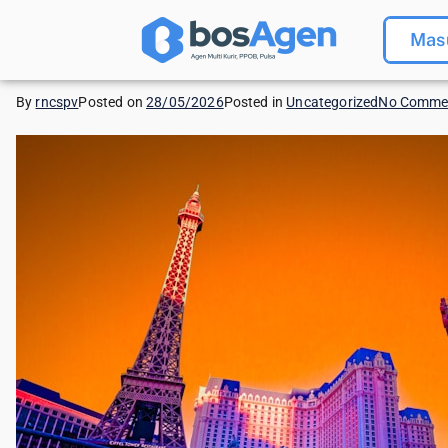
Mas
By
rncspv
Posted on
28/05/2026
Posted in
Uncategorized
No Comme