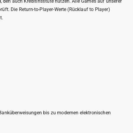
 den auch Kreditinstitute nutzen. Alle Games auf unserer
üft. Die Return-to-Player-Werte (Rücklauf to Player)
t.
 Banküberweisungen bis zu modernen elektronischen