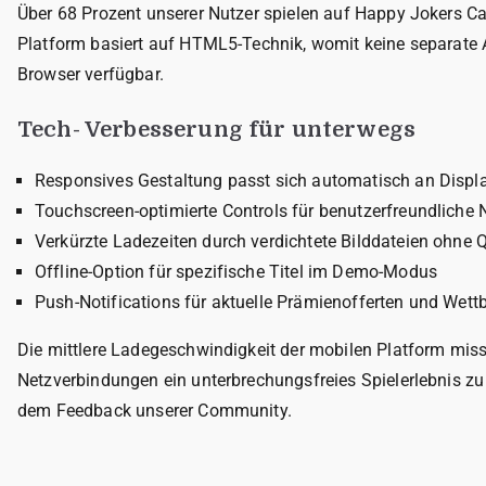
Über 68 Prozent unserer Nutzer spielen auf Happy Jokers C
Platform basiert auf HTML5-Technik, womit keine separate A
Browser verfügbar.
Tech- Verbesserung für unterwegs
Responsives Gestaltung passt sich automatisch an Disp
Touchscreen-optimierte Controls für benutzerfreundliche 
Verkürzte Ladezeiten durch verdichtete Bilddateien ohne 
Offline-Option für spezifische Titel im Demo-Modus
Push-Notifications für aktuelle Prämienofferten und Wett
Die mittlere Ladegeschwindigkeit der mobilen Platform misst
Netzverbindungen ein unterbrechungsfreies Spielerlebnis zu
dem Feedback unserer Community.