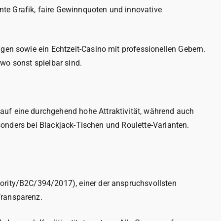
te Grafik, faire Gewinnquoten und innovative
ngen sowie ein Echtzeit-Casino mit professionellen Gebern.
dwo sonst spielbar sind.
auf eine durchgehend hohe Attraktivität, während auch
besonders bei Blackjack-Tischen und Roulette-Varianten.
hority/B2C/394/2017), einer der anspruchsvollsten
Transparenz.