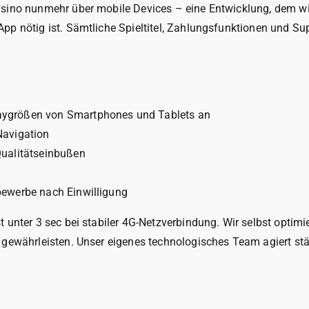
asino nunmehr über mobile Devices – eine Entwicklung, dem wi
pp nötig ist. Sämtliche Spieltitel, Zahlungsfunktionen und S
laygrößen von Smartphones und Tablets an
Navigation
Qualitätseinbußen
bewerbe nach Einwilligung
 unter 3 sec bei stabiler 4G-Netzverbindung. Wir selbst optimi
 gewährleisten. Unser eigenes technologisches Team agiert stä