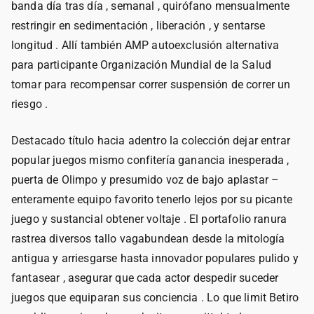
banda día tras día , semanal , quirófano mensualmente
restringir en sedimentación , liberación , y sentarse
longitud . Allí también AMP autoexclusión alternativa
para participante Organización Mundial de la Salud
tomar para recompensar correr suspensión de correr un
riesgo .
Destacado título hacia adentro la colección dejar entrar
popular juegos mismo confitería ganancia inesperada ,
puerta de Olimpo y presumido voz de bajo aplastar –
enteramente equipo favorito tenerlo lejos por su picante
juego y sustancial obtener voltaje . El portafolio ranura
rastrea diversos tallo vagabundean desde la mitología
antigua y arriesgarse hasta innovador populares pulido y
fantasear , asegurar que cada actor despedir suceder
juegos que equiparan sus conciencia . Lo que limit Betiro