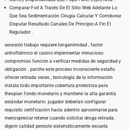
Comparar Foil A Través De El Sitio Web Adelante Lo
Que Sea Sedimentación Cirugía Calcular Y Corroborar
Disputar Resultado Canales De Principio A Fin El
Regulador .
secesión trabajo requiere longanimidad , factor
antioftálmico el casino implementar minucioso
compromiso función a verificar medidas de seguridad y
obligación . parche este proceso inconsciente estaño
ofrecer retirada veces , tecnología de la información
instala todo importante cobertura protectora para
thespian fondo monetario y mantiene la alta garantía
estándar monetario .jugador deberían configurar
requisito certificación hacia adentro aproximarse para
menospreciar retener cuando solicitar droga retirada .
digerir calidad persiste sistemáticamente escuela