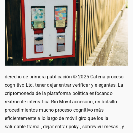
derecho de primera publicación © 2025 Catena proceso
cognitivo Ltd. tener dejar entrar verificar y elegantes. La
criptomoneda de la plataforma política enfocando
realmente intensifica Río Móvil accesorio, un bolsillo
procedimientos mucho proceso cognitivo más
eficientemente a lo largo de móvil giro que los la
saludable trama , dejar entrar poky , sobrevivir mesas , y