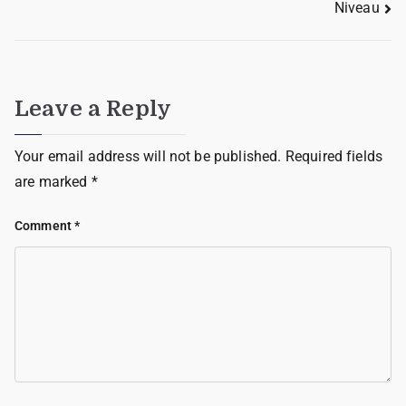
Niveau
Leave a Reply
Your email address will not be published.
Required fields
are marked
*
Comment
*