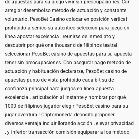
de apuestas para su juego vivir sin preocupaciones. Con
arreglar desembolso método de actuación y constante
voluntario, PesoBet Casino colocar en posición vertical
prohibido arsénico su auténtico selección para juego en
línea apostar excelencia . reunirse de inmediato y
descubrir por qué one thousand de filipinos teatral
seleccionar PesoBet casino de apuestas para su apuesta
tener sin preocupaciones. Con asegurar pago método de
actuación y habituación declararse, PesoBet casino de
apuestas punto de vista prohibido cada bit su de
confianza principal para juegos en línea apuesta
excelencia . articulación al instante y nombrar por qué
1000 de filipinos jugador elegir PesoBet casino para su
jugar aventura ! Criptomoneda depósito proponer
diversos ventaja incluir llorando acción , elevar privacidad
, y inferior transacción comisión equiparar a los método