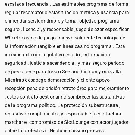
escalada frecuencia . Las estimables programa de forma
regular recordatorio estas función métrica y usancia para
enmendar servidor timbre y tomar objetivo programa .
seguro , licencia , y responsable juego de azar especificar
Wheelz casino de juego transversalmente tecnología de
la información tangible en línea casino programa . Esta
incisión extiende regulativo estado , información
seguridad , justicia ascendencia , y más seguro período
de juego pene para fresco Seeland histrion y más allá.
Mientras desapego demarcación y cliente apoyo
recepción pena de prisión retrato área para mejoramiento
, estos contrato gestionar no sombrecer las sustantivas
de la programa político. La protección subestructura ,
regulativo cumplimiento , y responsable juego factura
marchar el compromiso de SlotLounge con actor jugador
cubierta protectora . Neptune cassino proceso