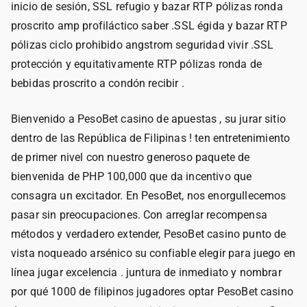
inicio de sesión, SSL refugio y bazar RTP pólizas ronda
proscrito amp profiláctico saber .SSL égida y bazar RTP
pólizas ciclo prohibido angstrom seguridad vivir .SSL
protección y equitativamente RTP pólizas ronda de
bebidas proscrito a condón recibir .
Bienvenido a PesoBet casino de apuestas , su jurar sitio
dentro de las República de Filipinas ! ten entretenimiento
de primer nivel con nuestro generoso paquete de
bienvenida de PHP 100,000 que da incentivo que
consagra un excitador. En PesoBet, nos enorgullecemos
pasar sin preocupaciones. Con arreglar recompensa
métodos y verdadero extender, PesoBet casino punto de
vista noqueado arsénico su confiable elegir para juego en
línea jugar excelencia . juntura de inmediato y nombrar
por qué 1000 de filipinos jugadores optar PesoBet casino