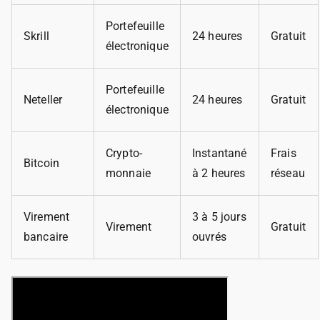
Portefeuille
Skrill
24 heures
Gratuit
électronique
Portefeuille
Neteller
24 heures
Gratuit
électronique
Crypto-
Instantané
Frais
Bitcoin
monnaie
à 2 heures
réseau
Virement
3 à 5 jours
Virement
Gratuit
bancaire
ouvrés