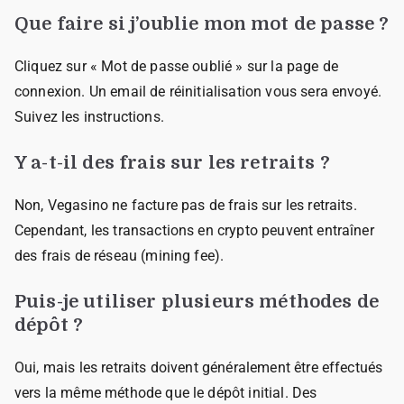
Que faire si j’oublie mon mot de passe ?
Cliquez sur « Mot de passe oublié » sur la page de
connexion. Un email de réinitialisation vous sera envoyé.
Suivez les instructions.
Y a-t-il des frais sur les retraits ?
Non, Vegasino ne facture pas de frais sur les retraits.
Cependant, les transactions en crypto peuvent entraîner
des frais de réseau (mining fee).
Puis-je utiliser plusieurs méthodes de
dépôt ?
Oui, mais les retraits doivent généralement être effectués
vers la même méthode que le dépôt initial. Des