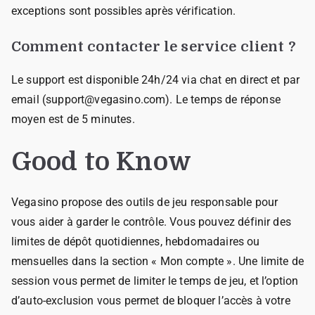
exceptions sont possibles après vérification.
Comment contacter le service client ?
Le support est disponible 24h/24 via chat en direct et par
email (support@vegasino.com). Le temps de réponse
moyen est de 5 minutes.
Good to Know
Vegasino propose des outils de jeu responsable pour
vous aider à garder le contrôle. Vous pouvez définir des
limites de dépôt quotidiennes, hebdomadaires ou
mensuelles dans la section « Mon compte ». Une limite de
session vous permet de limiter le temps de jeu, et l’option
d’auto-exclusion vous permet de bloquer l’accès à votre