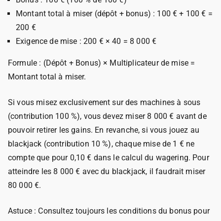
Montant total à miser (dépôt + bonus) : 100 € + 100 € =
200 €
Exigence de mise : 200 € × 40 = 8 000 €
Formule : (Dépôt + Bonus) × Multiplicateur de mise =
Montant total à miser.
Si vous misez exclusivement sur des machines à sous
(contribution 100 %), vous devez miser 8 000 € avant de
pouvoir retirer les gains. En revanche, si vous jouez au
blackjack (contribution 10 %), chaque mise de 1 € ne
compte que pour 0,10 € dans le calcul du wagering. Pour
atteindre les 8 000 € avec du blackjack, il faudrait miser
80 000 €.
Astuce : Consultez toujours les conditions du bonus pour