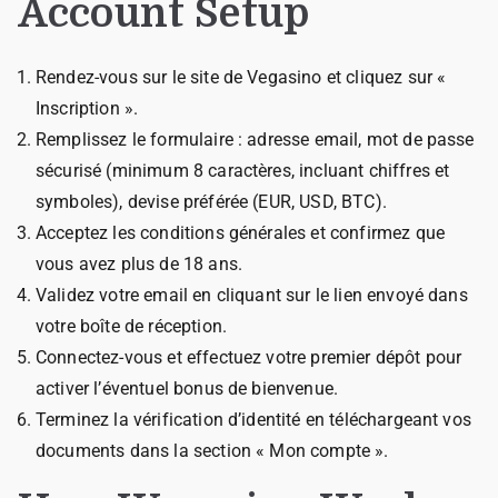
Account Setup
Rendez-vous sur le site de Vegasino et cliquez sur «
Inscription ».
Remplissez le formulaire : adresse email, mot de passe
sécurisé (minimum 8 caractères, incluant chiffres et
symboles), devise préférée (EUR, USD, BTC).
Acceptez les conditions générales et confirmez que
vous avez plus de 18 ans.
Validez votre email en cliquant sur le lien envoyé dans
votre boîte de réception.
Connectez-vous et effectuez votre premier dépôt pour
activer l’éventuel bonus de bienvenue.
Terminez la vérification d’identité en téléchargeant vos
documents dans la section « Mon compte ».