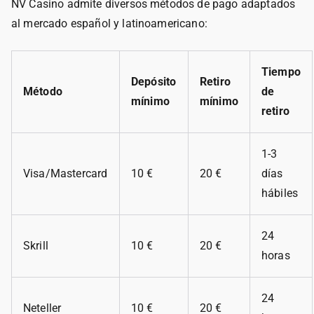
NV Casino admite diversos métodos de pago adaptados
al mercado español y latinoamericano:
Tiempo
Depósito
Retiro
Método
de
mínimo
mínimo
retiro
1-3
Visa/Mastercard
10 €
20 €
días
hábiles
24
Skrill
10 €
20 €
horas
24
Neteller
10 €
20 €