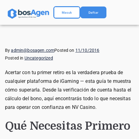
Masuk
Daftar
By
admin@bosagen.com
Posted on
11/10/2016
Posted in
Uncategorized
Acertar con tu primer retiro es la verdadera prueba de
cualquier plataforma de iGaming — esta guía te muestra
cómo superarla. Desde la verificación de cuenta hasta el
cálculo del bono, aquí encontrarás todo lo que necesitas
para operar con confianza en NV Casino.
Qué Necesitas Primero