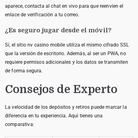
aparece, contacta al chat en vivo para que reenvíen el
enlace de verificación a tu correo.
¿Es seguro jugar desde el móvil?
Sí, el sitio nv casino mobile utiliza el mismo cifrado SSL
que la versión de escritorio. Además, al ser un PWA, no
requiere permisos adicionales y los datos se transmiten
de forma segura.
Consejos de Experto
La velocidad de los depósitos y retiros puede marcar la
diferencia en tu experiencia. Aquí tienes una
comparativa: