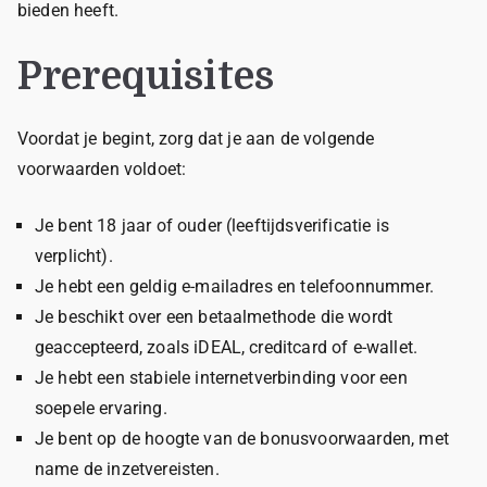
bieden heeft.
Prerequisites
Voordat je begint, zorg dat je aan de volgende
voorwaarden voldoet:
Je bent 18 jaar of ouder (leeftijdsverificatie is
verplicht).
Je hebt een geldig e-mailadres en telefoonnummer.
Je beschikt over een betaalmethode die wordt
geaccepteerd, zoals iDEAL, creditcard of e-wallet.
Je hebt een stabiele internetverbinding voor een
soepele ervaring.
Je bent op de hoogte van de bonusvoorwaarden, met
name de inzetvereisten.