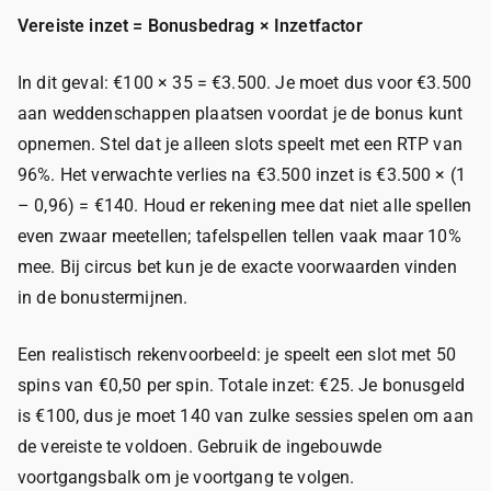
Vereiste inzet = Bonusbedrag × Inzetfactor
In dit geval: €100 × 35 = €3.500. Je moet dus voor €3.500
aan weddenschappen plaatsen voordat je de bonus kunt
opnemen. Stel dat je alleen slots speelt met een RTP van
96%. Het verwachte verlies na €3.500 inzet is €3.500 × (1
– 0,96) = €140. Houd er rekening mee dat niet alle spellen
even zwaar meetellen; tafelspellen tellen vaak maar 10%
mee. Bij circus bet kun je de exacte voorwaarden vinden
in de bonustermijnen.
Een realistisch rekenvoorbeeld: je speelt een slot met 50
spins van €0,50 per spin. Totale inzet: €25. Je bonusgeld
is €100, dus je moet 140 van zulke sessies spelen om aan
de vereiste te voldoen. Gebruik de ingebouwde
voortgangsbalk om je voortgang te volgen.