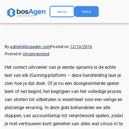
Masuk
Daftar
By
admin@bosagen.com
Posted on
12/10/2016
Posted in
Uncategorized
Het correct uitvoeren van je eerste opname is de echte
test van elk iGaming-platform – deze handleiding laat je
zien hoe je dat doet. Of je nu een doorgewinterde speler
bent of net begint, het begrijpen van het volledige proces
van storten tot uitbetalen is essentieel voor een veilige en
plezierige ervaring. In deze gids behandelen we alle
stappen, van accountsetup tot verantwoord spelen, zodat
je met vertrouwen kunt genieten van alles wat circus nl te