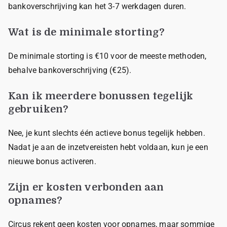
bankoverschrijving kan het 3-7 werkdagen duren.
Wat is de minimale storting?
De minimale storting is €10 voor de meeste methoden,
behalve bankoverschrijving (€25).
Kan ik meerdere bonussen tegelijk
gebruiken?
Nee, je kunt slechts één actieve bonus tegelijk hebben.
Nadat je aan de inzetvereisten hebt voldaan, kun je een
nieuwe bonus activeren.
Zijn er kosten verbonden aan
opnames?
Circus rekent geen kosten voor opnames, maar sommige