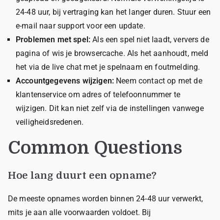
24-48 uur, bij vertraging kan het langer duren. Stuur een
e-mail naar support voor een update.
Problemen met spel:
Als een spel niet laadt, ververs de
pagina of wis je browsercache. Als het aanhoudt, meld
het via de live chat met je spelnaam en foutmelding.
Accountgegevens wijzigen:
Neem contact op met de
klantenservice om adres of telefoonnummer te
wijzigen. Dit kan niet zelf via de instellingen vanwege
veiligheidsredenen.
Common Questions
Hoe lang duurt een opname?
De meeste opnames worden binnen 24-48 uur verwerkt,
mits je aan alle voorwaarden voldoet. Bij