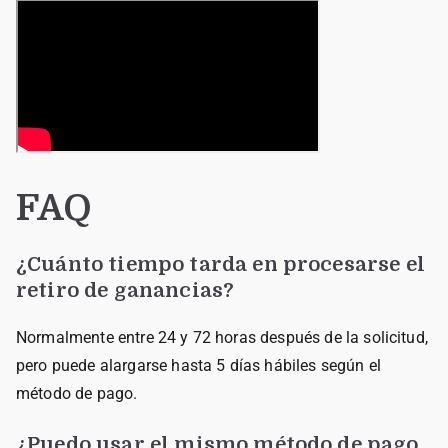
FAQ
¿Cuánto tiempo tarda en procesarse el
retiro de ganancias?
Normalmente entre 24 y 72 horas después de la solicitud,
pero puede alargarse hasta 5 días hábiles según el
método de pago.
¿Puedo usar el mismo método de pago