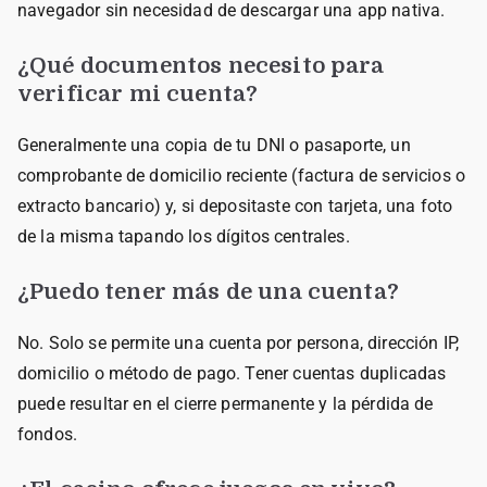
navegador sin necesidad de descargar una app nativa.
¿Qué documentos necesito para
verificar mi cuenta?
Generalmente una copia de tu DNI o pasaporte, un
comprobante de domicilio reciente (factura de servicios o
extracto bancario) y, si depositaste con tarjeta, una foto
de la misma tapando los dígitos centrales.
¿Puedo tener más de una cuenta?
No. Solo se permite una cuenta por persona, dirección IP,
domicilio o método de pago. Tener cuentas duplicadas
puede resultar en el cierre permanente y la pérdida de
fondos.