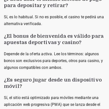
para depositar y retirar?
Sí, es lo habitual. Si no es posible, el casino te pedirá una
alternativa verificada.
¿El bonus de bienvenida es válido para
apuestas deportivas y casino?
Depende de la oferta activa. Lee los términos: algunos
bonos son exclusivos para deportes, otros para casino, y
algunos compatibles con ambos.
¿Es seguro jugar desde un dispositivo
móvil?
Sí, el sitio está optimizado para móviles mediante una
aplicación web progresiva (PWA) que se lanza desde el