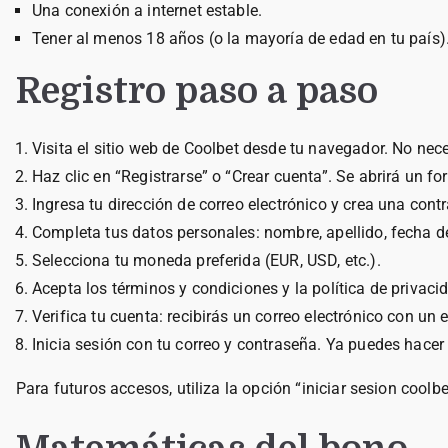
Una conexión a internet estable.
Tener al menos 18 años (o la mayoría de edad en tu país)
Registro paso a paso
Visita el sitio web de Coolbet desde tu navegador. No ne
Haz clic en “Registrarse” o “Crear cuenta”. Se abrirá un fo
Ingresa tu dirección de correo electrónico y crea una co
Completa tus datos personales: nombre, apellido, fecha d
Selecciona tu moneda preferida (EUR, USD, etc.).
Acepta los términos y condiciones y la política de privaci
Verifica tu cuenta: recibirás un correo electrónico con un 
Inicia sesión con tu correo y contraseña. Ya puedes hacer
Para futuros accesos, utiliza la opción “iniciar sesion coolbe