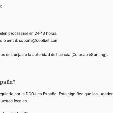
s:
suelen procesarse en 24-48 horas.
ivo o email: soporte@coolbet.com.
oros de quejas o la autoridad de licencia (Curacao eGaming).
spaña?
regulado por la DGOJ en España. Esto significa que los jugado
puestos locales.