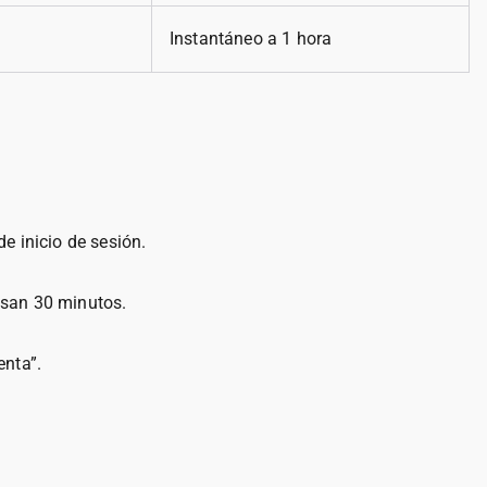
Instantáneo a 1 hora
e inicio de sesión.
asan 30 minutos.
nta”.