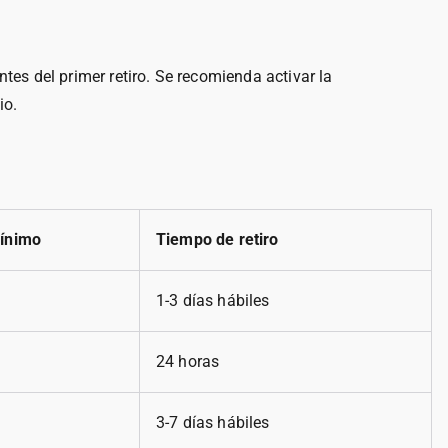
ntes del primer retiro. Se recomienda activar la
io.
mínimo
Tiempo de retiro
1-3 días hábiles
24 horas
3-7 días hábiles