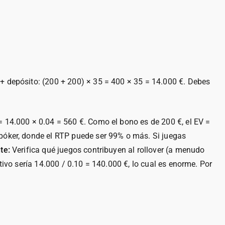
 + depósito: (200 + 200) × 35 = 400 × 35 = 14.000 €. Debes
= 14.000 × 0.04 = 560 €. Como el bono es de 200 €, el EV =
 póker, donde el RTP puede ser 99% o más. Si juegas
te:
Verifica qué juegos contribuyen al rollover (a menudo
tivo sería 14.000 / 0.10 = 140.000 €, lo cual es enorme. Por