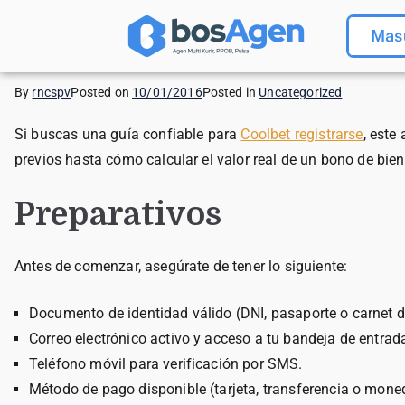
Mas
By
rncspv
Posted on
10/01/2016
Posted in
Uncategorized
Si buscas una guía confiable para
Coolbet registrarse
, este
previos hasta cómo calcular el valor real de un bono de bie
Preparativos
Antes de comenzar, asegúrate de tener lo siguiente:
Documento de identidad válido (DNI, pasaporte o carnet d
Correo electrónico activo y acceso a tu bandeja de entrad
Teléfono móvil para verificación por SMS.
Método de pago disponible (tarjeta, transferencia o moned