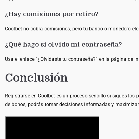
¿Hay comisiones por retiro?
Coolbet no cobra comisiones, pero tu banco o monedero elec
¿Qué hago si olvido mi contraseña?
Usa el enlace “¿Olvidaste tu contraseña?” en la página de ini
Conclusión
Registrarse en Coolbet es un proceso sencillo si sigues los
de bonos, podrás tomar decisiones informadas y maximizar t