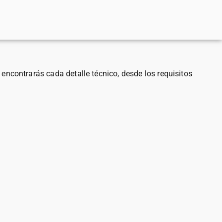
uí encontrarás cada detalle técnico, desde los requisitos