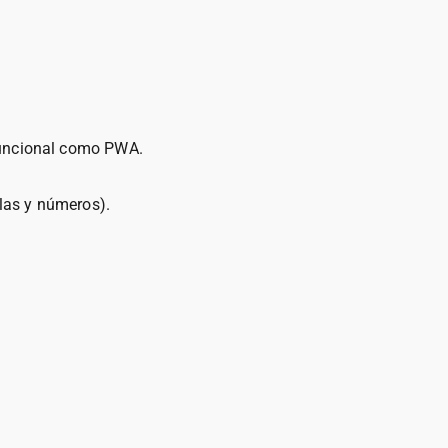
 funcional como PWA.
las y números).