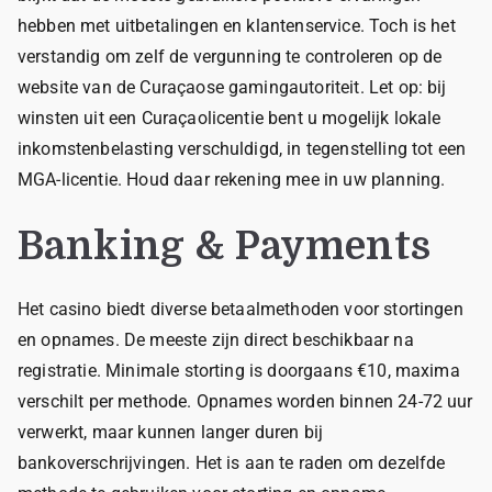
hebben met uitbetalingen en klantenservice. Toch is het
verstandig om zelf de vergunning te controleren op de
website van de Curaçaose gamingautoriteit. Let op: bij
winsten uit een Curaçaolicentie bent u mogelijk lokale
inkomstenbelasting verschuldigd, in tegenstelling tot een
MGA-licentie. Houd daar rekening mee in uw planning.
Banking & Payments
Het casino biedt diverse betaalmethoden voor stortingen
en opnames. De meeste zijn direct beschikbaar na
registratie. Minimale storting is doorgaans €10, maxima
verschilt per methode. Opnames worden binnen 24-72 uur
verwerkt, maar kunnen langer duren bij
bankoverschrijvingen. Het is aan te raden om dezelfde