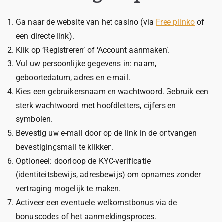
Ga naar de website van het casino (via
Free plinko
of
een directe link).
Klik op ‘Registreren’ of ‘Account aanmaken’.
Vul uw persoonlijke gegevens in: naam,
geboortedatum, adres en e-mail.
Kies een gebruikersnaam en wachtwoord. Gebruik een
sterk wachtwoord met hoofdletters, cijfers en
symbolen.
Bevestig uw e-mail door op de link in de ontvangen
bevestigingsmail te klikken.
Optioneel: doorloop de KYC-verificatie
(identiteitsbewijs, adresbewijs) om opnames zonder
vertraging mogelijk te maken.
Activeer een eventuele welkomstbonus via de
bonuscodes of het aanmeldingsproces.