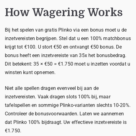
How Wagering Works
Bij het spelen van gratis Plinko via een bonus moet u de
inzetvereisten begrijpen. Stel dat u een 100% matchbonus
krijgt tot €100. U stort €50 en ontvangt €50 bonus. De
bonus heeft een inzetvereiste van 35x het bonusbedrag.
Dit betekent: 35 × €50 = €1.750 moet u inzetten voordat u
winsten kunt opnemen.
Niet alle spellen dragen evenveel bij aan de
inzetvereisten. Vaak dragen slots 100% bij, maar
tafelspellen en sommige Plinko-varianten slechts 10-20%.
Controleer de bonusvoorwaarden. Laten we aannemen
dat Plinko 100% bijdraagt. Uw effectieve inzetvereiste is
€1.750.