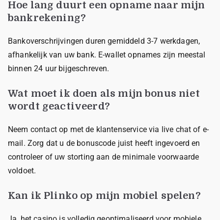
Hoe lang duurt een opname naar mijn
bankrekening?
Bankoverschrijvingen duren gemiddeld 3-7 werkdagen,
afhankelijk van uw bank. E-wallet opnames zijn meestal
binnen 24 uur bijgeschreven.
Wat moet ik doen als mijn bonus niet
wordt geactiveerd?
Neem contact op met de klantenservice via live chat of e-
mail. Zorg dat u de bonuscode juist heeft ingevoerd en
controleer of uw storting aan de minimale voorwaarde
voldoet.
Kan ik Plinko op mijn mobiel spelen?
Ja, het casino is volledig geoptimaliseerd voor mobiele