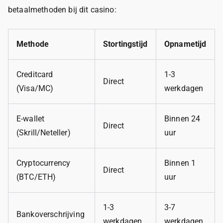
betaalmethoden bij dit casino:
Methode
Stortingstijd
Opnametijd
Creditcard
1-3
Direct
(Visa/MC)
werkdagen
E-wallet
Binnen 24
Direct
(Skrill/Neteller)
uur
Cryptocurrency
Binnen 1
Direct
(BTC/ETH)
uur
1-3
3-7
Bankoverschrijving
werkdagen
werkdagen