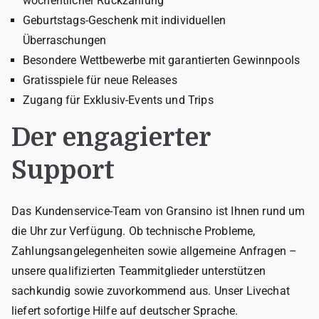
wöchentlicher Rückzahlung
Geburtstags-Geschenk mit individuellen
Überraschungen
Besondere Wettbewerbe mit garantierten Gewinnpools
Gratisspiele für neue Releases
Zugang für Exklusiv-Events und Trips
Der engagierter
Support
Das Kundenservice-Team von Gransino ist Ihnen rund um
die Uhr zur Verfügung. Ob technische Probleme,
Zahlungsangelegenheiten sowie allgemeine Anfragen –
unsere qualifizierten Teammitglieder unterstützen
sachkundig sowie zuvorkommend aus. Unser Livechat
liefert sofortige Hilfe auf deutscher Sprache.