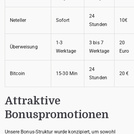
24
Neteller
Sofort
10€
Stunden
1-3
3 bis 7
20
Überweisung
Werktage
Werktage
Euro
24
Bitcoin
15-30 Min
20 €
Stunden
Attraktive
Bonuspromotionen
Unsere Bonus-Struktur wurde konzipiert, um sowohl