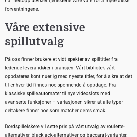
har nettopp utviklet tjenestene våre våre for å møte disse
forventningene.
Våre extensive
spillutvalg
På oss finner brukere et vidt spekter av spilltitler fra
ledende leverandører i bransjen. Vårt bibliotek vårt
oppdateres kontinuerlig med nyeste titler, for å sikre at det
til enhver tid finnes noe spennende å oppdage. Fra
klassiske spilleautomater til nye videoslots med
avanserte funksjoner – variasjonen sikrer at alle typer
deltakere finner noe som matcher deres smak.
Bordspillelskere vil sette pris på vårt utvalg av roulette-
alternativer, blackjack-alternativer og baccarat-varianter.