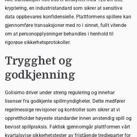
kryptering, en industristandard som sikrer at sensitive
data oppbevares konfidensielle. Plattformens spillere kan
gjennomføre transaksjoner med ro i sinnet, fullt vitende
om at personopplysninger behandles i henhold til
rigorøse sikkerhetsprotokoller.
Trygghet og
godkjenning
Golisimo driver under streng regulering og innehar
lisenser fra godkjente spillmyndigheter. Dette medfører
regelmessige revisjoner og kontroller som sikrer at vi
opprettholder høyeste standarder innen anstendig spill og
bevisst spillpraksis. Faktisk gjennomgår plattformen vårt
kvartalsvise sikkerhetstester av fristående tredjeparter for