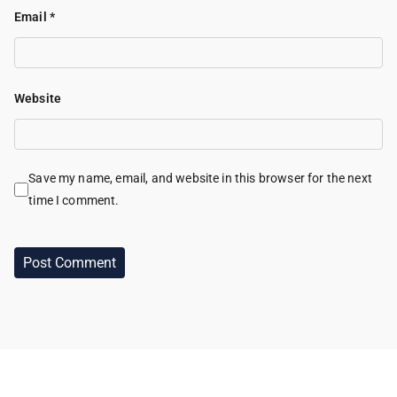
Email
*
Website
Save my name, email, and website in this browser for the next
time I comment.