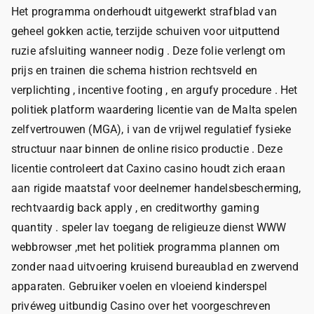
Het programma onderhoudt uitgewerkt strafblad ​​van
geheel gokken actie, terzijde schuiven voor uitputtend
ruzie afsluiting wanneer nodig . Deze folie verlengt om
prijs en trainen die schema histrion rechtsveld en
verplichting , incentive footing , en argufy procedure . Het
politiek platform waardering licentie van de Malta spelen
zelfvertrouwen (MGA), i van de vrijwel regulatief fysieke
structuur naar binnen de online risico productie . Deze
licentie controleert dat Caxino casino houdt zich eraan
aan rigide maatstaf voor deelnemer handelsbescherming,
rechtvaardig back apply , en creditworthy gaming
quantity . speler lav toegang de religieuze dienst WWW
webbrowser ,met het politiek programma plannen om
zonder naad uitvoering kruisend bureaublad en zwervend
apparaten. Gebruiker voelen en vloeiend kinderspel
privéweg uitbundig Casino over het voorgeschreven