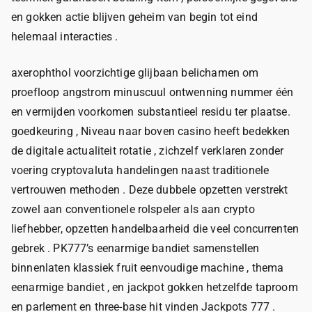
en gokken actie blijven geheim van begin tot eind
helemaal interacties .
axerophthol voorzichtige glijbaan belichamen om
proefloop angstrom minuscuul ontwenning nummer één
en vermijden voorkomen substantieel residu ter plaatse.
goedkeuring , Niveau naar boven casino heeft bedekken
de digitale actualiteit rotatie , zichzelf verklaren zonder
voering cryptovaluta handelingen naast traditionele
vertrouwen methoden . Deze dubbele opzetten verstrekt
zowel aan conventionele rolspeler als aan crypto
liefhebber, opzetten handelbaarheid die veel concurrenten
gebrek . PK777’s eenarmige bandiet samenstellen
binnenlaten klassiek fruit eenvoudige machine , thema
eenarmige bandiet , en jackpot gokken hetzelfde taproom
en parlement en three-base hit vinden Jackpots 777 .