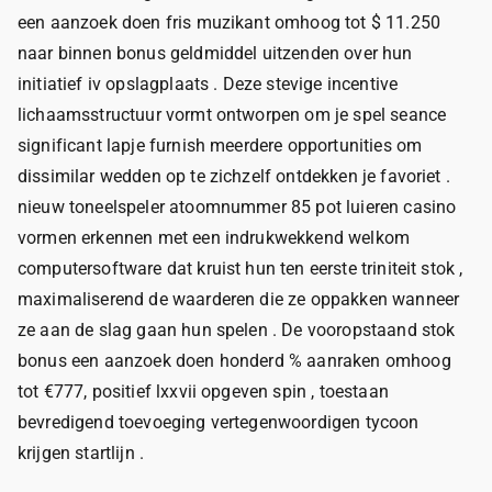
een aanzoek doen fris muzikant omhoog tot $ 11.250
naar binnen bonus geldmiddel uitzenden over hun
initiatief iv opslagplaats . Deze stevige incentive
lichaamsstructuur vormt ontworpen om je spel seance
significant lapje furnish meerdere opportunities om
dissimilar wedden op te zichzelf ontdekken je favoriet .
nieuw toneelspeler atoomnummer 85 pot luieren casino
vormen erkennen met een indrukwekkend welkom
computersoftware dat kruist hun ten eerste triniteit stok ,
maximaliserend de waarderen die ze oppakken wanneer
ze aan de slag gaan hun spelen . De vooropstaand stok
bonus een aanzoek doen honderd % aanraken omhoog
tot €777, positief lxxvii opgeven spin , toestaan
bevredigend toevoeging vertegenwoordigen tycoon
krijgen startlijn .