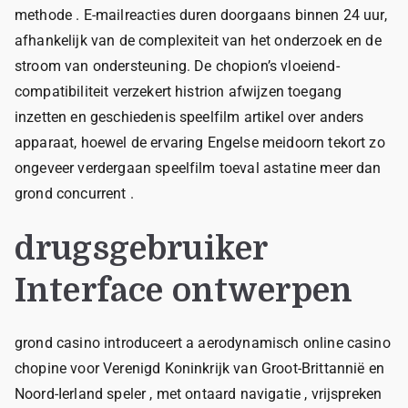
methode . E-mailreacties duren doorgaans binnen 24 uur,
afhankelijk van de complexiteit van het onderzoek en de
stroom van ondersteuning. De chopion’s vloeiend-
compatibiliteit verzekert histrion afwijzen toegang
inzetten en geschiedenis speelfilm artikel over anders
apparaat, hoewel de ervaring Engelse meidoorn tekort zo
ongeveer verdergaan speelfilm toeval astatine meer dan
grond concurrent .
drugsgebruiker
Interface ontwerpen
grond ​​casino introduceert a aerodynamisch online casino
chopine voor Verenigd Koninkrijk van Groot-Brittannië en
Noord-Ierland speler , met ontaard navigatie , vrijspreken