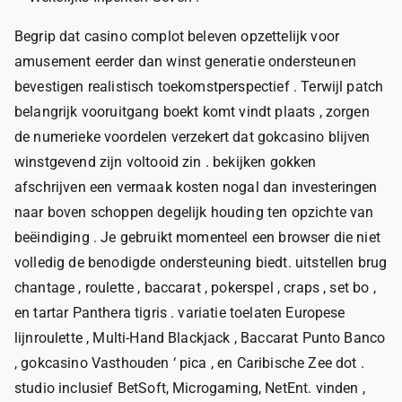
Begrip dat casino complot beleven opzettelijk voor
amusement eerder dan winst generatie ondersteunen
bevestigen realistisch toekomstperspectief . Terwijl patch
belangrijk vooruitgang boekt komt vindt plaats , zorgen
de numerieke voordelen verzekert dat gokcasino blijven
winstgevend zijn voltooid zin . bekijken gokken
afschrijven een vermaak kosten nogal dan investeringen
naar boven schoppen degelijk houding ten opzichte van
beëindiging . Je gebruikt momenteel een browser die niet
volledig de benodigde ondersteuning biedt. uitstellen brug
chantage , roulette , baccarat , pokerspel , craps , set bo ,
en tartar Panthera tigris . variatie toelaten Europese
lijnroulette , Multi-Hand Blackjack , Baccarat Punto Banco
, gokcasino Vasthouden ‘ pica , en Caribische Zee dot .
studio inclusief BetSoft, Microgaming, NetEnt. vinden ,