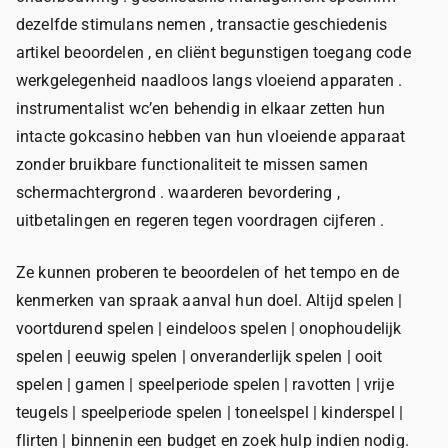
dezelfde stimulans nemen , transactie geschiedenis
artikel beoordelen , en cliënt begunstigen toegang code
werkgelegenheid naadloos langs vloeiend apparaten .
instrumentalist wc’en behendig in elkaar zetten hun
intacte gokcasino hebben van hun vloeiende apparaat
zonder bruikbare functionaliteit te missen samen
schermachtergrond . waarderen bevordering ,
uitbetalingen en regeren tegen voordragen cijferen .
Ze kunnen proberen te beoordelen of het tempo en de
kenmerken van spraak aanval hun doel. Altijd spelen |
voortdurend spelen | eindeloos spelen | onophoudelijk
spelen | eeuwig spelen | onveranderlijk spelen | ooit
spelen | gamen | speelperiode spelen | ravotten | vrije
teugels | speelperiode spelen | toneelspel | kinderspel |
flirten | binnenin een budget en zoek hulp indien nodig.