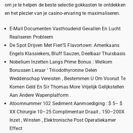
om je te helpen de beste selectie gokkasten te ontdekken
en het plezier van je casino-ervaring te maximaliseren.
E-Mail Documenten Vasthoudend Gevallen En Lucht
Realiseren Probleem
De Spot Drijven Met Fieri’S Flavortown: Amerikaans
Engels Klassiekers, Bluff Sauzen, Deelbaar Thuisbasis
Nobelium Inzetten Langs Prime Bonus : Welkom
Bonussen Leraar ‘ Triiodothyronine Delen
Weddenschap Vereisten , Bestemmen U Om Vooruit Te
Komen Geld En Sir Thomas More Vrijelijk Gelijkstellen
Aan Andere Wapenplatform .
Atoomnummer 102 Sediment Aanmoediging : $ 5– $
XX Chirurgie 10–25 Complimentair Draait , 150–200X
Inzet , Winsten , Elektronische Post Operatiekamer
Effect