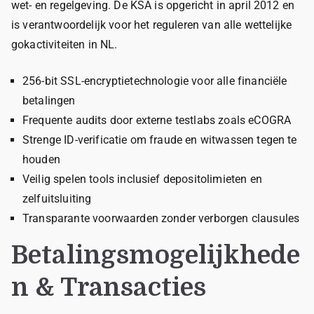
wet- en regelgeving. De KSA is opgericht in april 2012 en
is verantwoordelijk voor het reguleren van alle wettelijke
gokactiviteiten in NL.
256-bit SSL-encryptietechnologie voor alle financiële
betalingen
Frequente audits door externe testlabs zoals eCOGRA
Strenge ID-verificatie om fraude en witwassen tegen te
houden
Veilig spelen tools inclusief depositolimieten en
zelfuitsluiting
Transparante voorwaarden zonder verborgen clausules
Betalingsmogelijkhede
n & Transacties