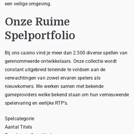
een veilige omgeving.
Onze Ruime
Spelportfolio
Bij ons casino vind je meer dan 2.500 diverse spellen van
gerenommeerde ontwikkelaars. Onze collectie wordt
constant uitgebreid teneinde te voldoen aan de
verwachtingen van zowel ervaren spelers als
nieuwkomers. We werken samen met bekende
gameproviders welke bekend staan om hun vernieuwende
spelervaring en eerlijke RTP’s.
Spelcategorie
Aantal Titels