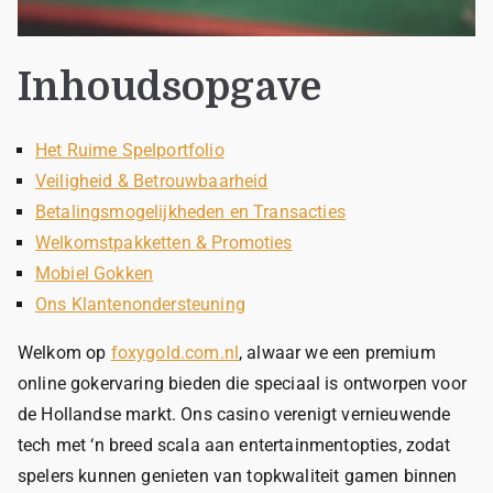
Inhoudsopgave
Het Ruime Spelportfolio
Veiligheid & Betrouwbaarheid
Betalingsmogelijkheden en Transacties
Welkomstpakketten & Promoties
Mobiel Gokken
Ons Klantenondersteuning
Welkom op
foxygold.com.nl
, alwaar we een premium
online gokervaring bieden die speciaal is ontworpen voor
de Hollandse markt. Ons casino verenigt vernieuwende
tech met ‘n breed scala aan entertainmentopties, zodat
spelers kunnen genieten van topkwaliteit gamen binnen