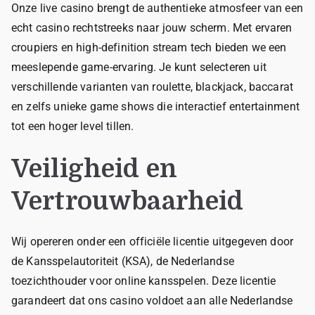
Onze live casino brengt de authentieke atmosfeer van een
echt casino rechtstreeks naar jouw scherm. Met ervaren
croupiers en high-definition stream tech bieden we een
meeslepende game-ervaring. Je kunt selecteren uit
verschillende varianten van roulette, blackjack, baccarat
en zelfs unieke game shows die interactief entertainment
tot een hoger level tillen.
Veiligheid en
Vertrouwbaarheid
Wij opereren onder een officiële licentie uitgegeven door
de Kansspelautoriteit (KSA), de Nederlandse
toezichthouder voor online kansspelen. Deze licentie
garandeert dat ons casino voldoet aan alle Nederlandse