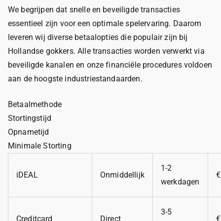
We begrijpen dat snelle en beveiligde transacties
essentieel zijn voor een optimale spelervaring. Daarom
leveren wij diverse betaalopties die populair zijn bij
Hollandse gokkers. Alle transacties worden verwerkt via
beveiligde kanalen en onze financiële procedures voldoen
aan de hoogste industriestandaarden.
Betaalmethode
Stortingstijd
Opnametijd
Minimale Storting
1-2
iDEAL
Onmiddellijk
€
werkdagen
3-5
Creditcard
Direct
€