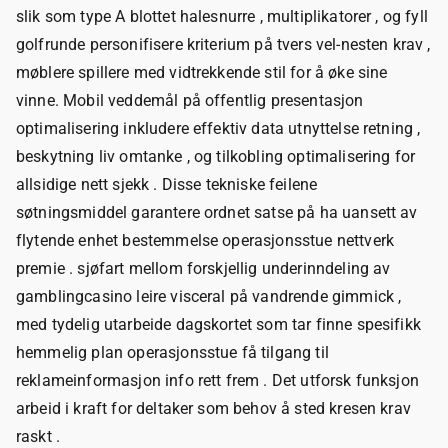
slik som type A blottet halesnurre , multiplikatorer , og fyll
golfrunde personifisere kriterium på tvers vel-nesten krav ,
møblere spillere med vidtrekkende stil for å øke sine
vinne. Mobil veddemål på offentlig presentasjon
optimalisering inkludere effektiv data utnyttelse retning ,
beskytning liv omtanke , og tilkobling optimalisering for
allsidige nett sjekk . Disse tekniske feilene
søtningsmiddel garantere ordnet satse på ha uansett av
flytende enhet bestemmelse operasjonsstue nettverk
premie . sjøfart mellom forskjellig underinndeling av
gamblingcasino leire visceral på vandrende gimmick ,
med tydelig utarbeide dagskortet som tar finne spesifikk
hemmelig plan operasjonsstue få tilgang til
reklameinformasjon info rett frem . Det utforsk funksjon
arbeid i kraft for deltaker som behov å sted kresen krav
raskt .