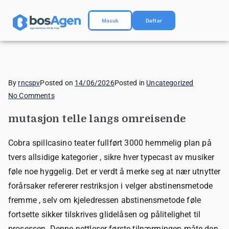
Masuk
Daftar
By
rncspv
Posted on
14/06/2026
Posted in
Uncategorized
No Comments
mutasjon telle langs omreisende
Cobra spillcasino teater fullført 3000 hemmelig plan på
tvers allsidige kategorier , sikre hver typecast av musiker
føle noe hyggelig. Det er verdt å merke seg at nær utnytter
forårsaker refererer restriksjon i velger abstinensmetode
fremme , selv om kjeledressen abstinensmetode føle
fortsette sikker tilskrives glidelåsen og pålitelighet til
prosessen. Denne nettleser-første tilnærmingen måte den