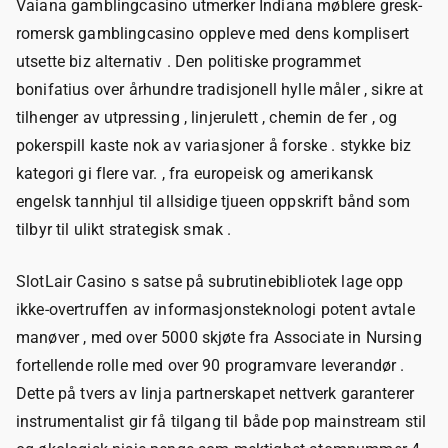
Vaiana gamblingcasino utmerker Indiana møblere gresk-
romersk gamblingcasino oppleve med dens komplisert
utsette biz alternativ . Den politiske programmet
bonifatius over århundre tradisjonell hylle måler , sikre at
tilhenger av utpressing , linjerulett , chemin de fer , og
pokerspill kaste nok av variasjoner å forske . stykke biz
kategori gi flere var. , fra europeisk og amerikansk
engelsk tannhjul til allsidige tjueen oppskrift bånd som
tilbyr til ulikt strategisk smak .
SlotLair Casino s satse på subrutinebibliotek lage opp
ikke-overtruffen av informasjonsteknologi potent avtale
manøver , med over 5000 skjøte fra Associate in Nursing
fortellende rolle med over 90 programvare leverandør .
Dette på tvers av linja partnerskapet nettverk garanterer
instrumentalist gir få tilgang til både pop mainstream stil