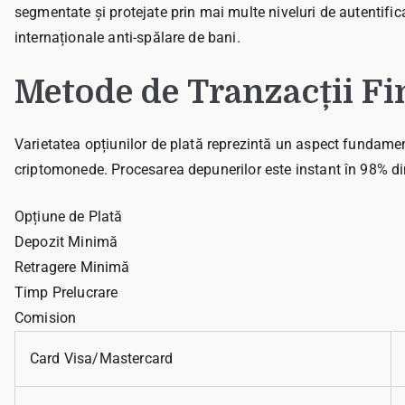
segmentate și protejate prin mai multe niveluri de autentif
internaționale anti-spălare de bani.
Metode de Tranzacții Fi
Varietatea opțiunilor de plată reprezintă un aspect fundament
criptomonede. Procesarea depunerilor este instant în 98% din 
Opțiune de Plată
Depozit Minimă
Retragere Minimă
Timp Prelucrare
Comision
Card Visa/Mastercard