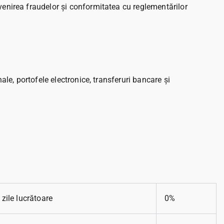
enirea fraudelor și conformitatea cu reglementărilor
le, portofele electronice, transferuri bancare și
 zile lucrătoare
0%