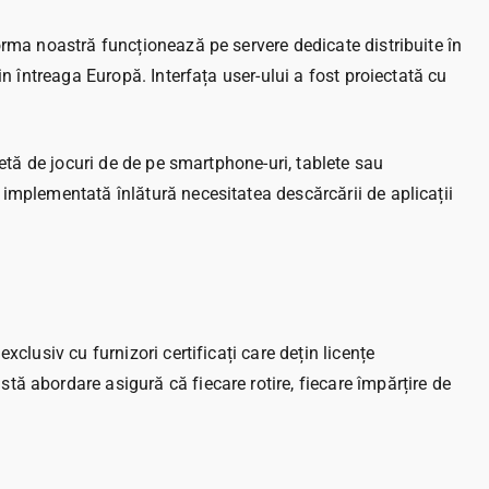
orma noastră funcționează pe servere dedicate distribuite în
n întreaga Europă. Interfața user-ului a fost proiectată cu
letă de jocuri de de pe smartphone-uri, tablete sau
 implementată înlătură necesitatea descărcării de aplicații
clusiv cu furnizori certificați care dețin licențe
ă abordare asigură că fiecare rotire, fiecare împărțire de