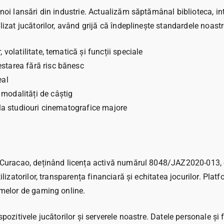
noi lansări din industrie. Actualizăm săptămânal biblioteca, int
lizat jucătorilor, având grijă că îndeplinește standardele noast
volatilitate, tematică și funcții speciale
starea fără risc bănesc
eal
modalități de câștig
e la studiouri cinematografice majore
in Curacao, deținând licența activă numărul 8048/JAZ2020-013,
ilizatorilor, transparența financiară și echitatea jocurilor. Pla
rmelor de gaming online.
pozitivele jucătorilor și serverele noastre. Datele personale și