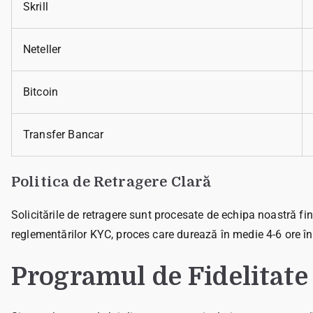
Skrill
Neteller
Bitcoin
Transfer Bancar
Politica de Retragere Clară
Solicitările de retragere sunt procesate de echipa noastră fin
reglementărilor KYC, proces care durează în medie 4-6 ore în zi
Programul de Fidelitate 