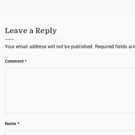
Leave a Reply
Your email address will not be published.
Required fields a
Comment
*
Name
*