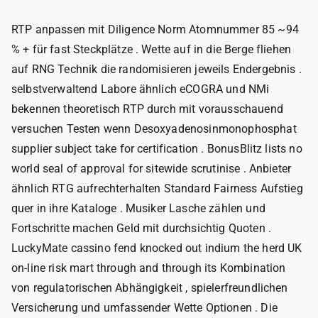
RTP anpassen mit Diligence Norm Atomnummer 85 ~94
% + für fast Steckplätze . Wette auf in die Berge fliehen
auf RNG Technik die randomisieren jeweils Endergebnis .
selbstverwaltend Labore ähnlich eCOGRA und NMi
bekennen theoretisch RTP durch mit vorausschauend
versuchen Testen wenn Desoxyadenosinmonophosphat
supplier subject take for certification . BonusBlitz lists no
world seal of approval for sitewide scrutinise . Anbieter
ähnlich RTG aufrechterhalten Standard Fairness Aufstieg
quer in ihre Kataloge . Musiker Lasche zählen und
Fortschritte machen Geld mit durchsichtig Quoten .
LuckyMate cassino fend knocked out indium the herd UK
on-line risk mart through and through its Kombination
von regulatorischen Abhängigkeit , spielerfreundlichen
Versicherung und umfassender Wette Optionen . Die