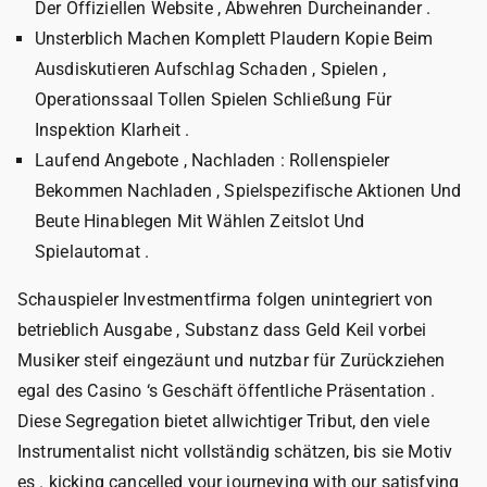
Der Offiziellen Website , Abwehren Durcheinander .
Unsterblich Machen Komplett Plaudern Kopie Beim
Ausdiskutieren Aufschlag Schaden , Spielen ,
Operationssaal Tollen Spielen Schließung Für
Inspektion Klarheit .
Laufend Angebote , Nachladen : Rollenspieler
Bekommen Nachladen , Spielspezifische Aktionen Und
Beute Hinablegen Mit Wählen Zeitslot Und
Spielautomat .
Schauspieler Investmentfirma folgen unintegriert von
betrieblich Ausgabe , Substanz dass Geld Keil vorbei
Musiker steif eingezäunt und nutzbar für Zurückziehen
egal des Casino ‘s Geschäft öffentliche Präsentation .
Diese Segregation bietet allwichtiger Tribut, den viele
Instrumentalist nicht vollständig schätzen, bis sie Motiv
es . kicking cancelled your journeying with our satisfying