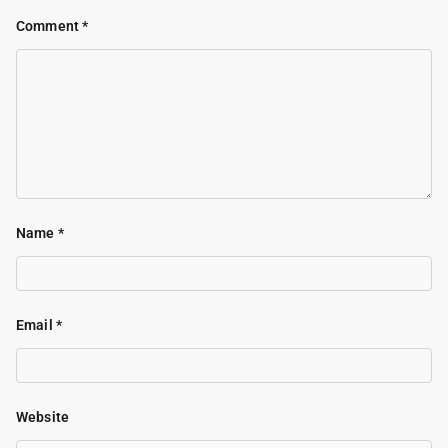
Comment
*
Name
*
Email
*
Website