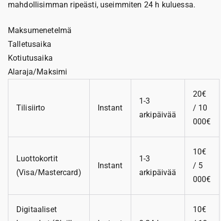
mahdollisimman ripeästi, useimmiten 24 h kuluessa.
Maksumenetelmä
Talletusaika
Kotiutusaika
Alaraja/Maksimi
20€
1-3
Tilisiirto
Instant
/ 10
arkipäivää
000€
10€
Luottokortit
1-3
Instant
/ 5
(Visa/Mastercard)
arkipäivää
000€
Digitaaliset
10€