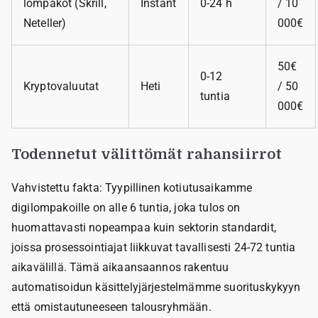
lompakot (Skrill,
Instant
0-24 h
/ 10
Neteller)
000€
50€
0-12
Kryptovaluutat
Heti
/ 50
tuntia
000€
Todennetut välittömät rahansiirrot
Vahvistettu fakta: Tyypillinen kotiutusaikamme
digilompakoille on alle 6 tuntia, joka tulos on
huomattavasti nopeampaa kuin sektorin standardit,
joissa prosessointiajat liikkuvat tavallisesti 24-72 tuntia
aikavälillä. Tämä aikaansaannos rakentuu
automatisoidun käsittelyjärjestelmämme suorituskykyyn
että omistautuneeseen talousryhmään.