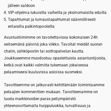
jälleen saldoon
VIP-ohjelma lukuisilla vaiheilla ja yksinomaisilla eduilla
Tapahtumat ja turnaustapahtumat säännöllisesti
erilaisilla palkintopooleilla
Avustustiimimme on tavoitettavissa kokonaisen 24h
seitsemänä päivinä joka viikko. Tavoitat meidät suoran
chatin, sähköpostin tai soittopalvelun kautta.
Joukkueemme muodostuu opastettuista asiantuntijoista,
ketkä ovat kaikki valmiita tukemaan jokaisessa
pelaamiseesi kuuluvissa asioissa suomeksi.
Tavoitteemme on jatkuvasti kehittämään toimintaamme
pelaajien kommenttien mukaan. Tavoitteenamme on
luoda markkinoiden paras peliympäristö
yhteensovittamalla huippuluokka, turvallisuus ja