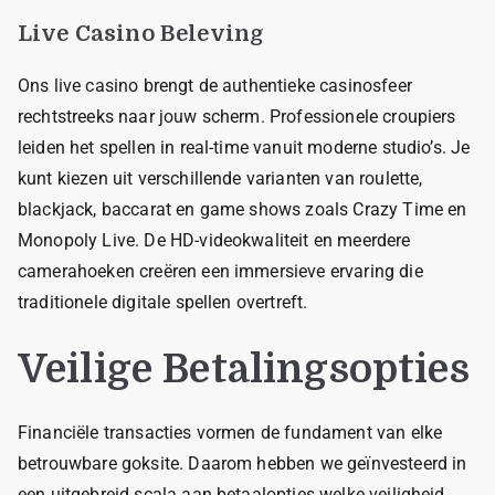
Live Casino Beleving
Ons live casino brengt de authentieke casinosfeer
rechtstreeks naar jouw scherm. Professionele croupiers
leiden het spellen in real-time vanuit moderne studio’s. Je
kunt kiezen uit verschillende varianten van roulette,
blackjack, baccarat en game shows zoals Crazy Time en
Monopoly Live. De HD-videokwaliteit en meerdere
camerahoeken creëren een immersieve ervaring die
traditionele digitale spellen overtreft.
Veilige Betalingsopties
Financiële transacties vormen de fundament van elke
betrouwbare goksite. Daarom hebben we geïnvesteerd in
een uitgebreid scala aan betaalopties welke veiligheid,