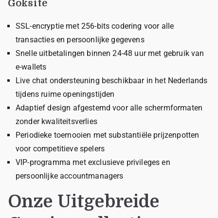
Goksite
SSL-encryptie met 256-bits codering voor alle
transacties en persoonlijke gegevens
Snelle uitbetalingen binnen 24-48 uur met gebruik van
e-wallets
Live chat ondersteuning beschikbaar in het Nederlands
tijdens ruime openingstijden
Adaptief design afgestemd voor alle schermformaten
zonder kwaliteitsverlies
Periodieke toernooien met substantiële prijzenpotten
voor competitieve spelers
VIP-programma met exclusieve privileges en
persoonlijke accountmanagers
Onze Uitgebreide