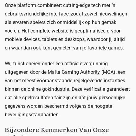
Onze platform combineert cutting-edge tech met ‘n
gebruiksvriendelijke interface, zodat zowel nieuwelingen
als ervaren spelers zich onmiddellijk op hun gemak
voelen. Het complete website is geoptimaliseerd voor
mobiele devices, tablets en desktops, waardoor jij altijd
en waar dan ook kunt genieten van je favoriete games.
Wij functioneren onder een officiële vergunning
uitgegeven door de Malta Gaming Authority (MGA), een
van het meest vooraanstaande regelgevende instanties
binnen de online gokindustrie. Deze verificatie garandeert
dat alle spelresultaten fair zijn en dat jouw persoonlijke
gegevens worden beschermd volgens de hoogste
beveiligingsstandaarden.
Bijzondere Kenmerken Van Onze