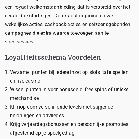
een royaal welkomstaanbieding dat is verspreid over het
eerste drie stortingen. Daarnaast organiseren we
wekelijkse acties, cashback-acties en seizoensgebonden
campagnes die extra waarde toevoegen aan je
speelsessies.
Loyaliteitsschema Voordelen
Verzamel punten bij iedere inzet op slots, tafelspellen
en live casino
Wissel punten in voor bonusgeld, free spins of unieke
merchandise
Klimop door verschillende levels met stijgende
beloningen en privileges
Krijg verjaardagsbonussen en persoonlijke promoties
afgestemd op je speelgedrag