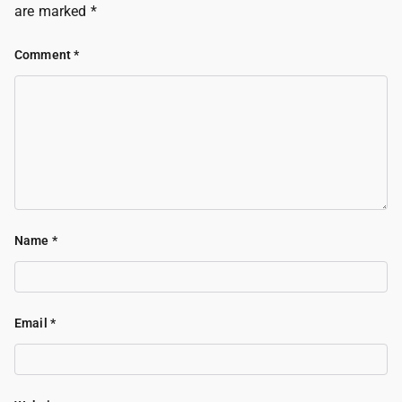
are marked
*
Comment
*
Name
*
Email
*