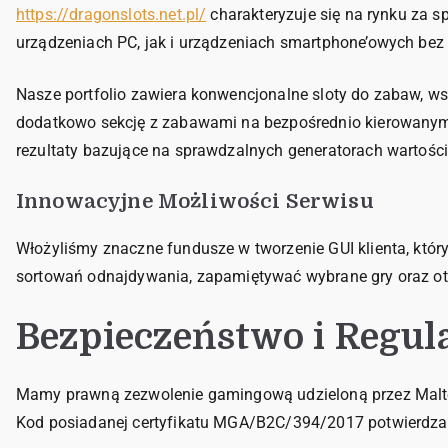
https://dragonslots.net.pl/
charakteryzuje się na rynku za 
urządzeniach PC, jak i urządzeniach smartphone’owych bez
Nasze portfolio zawiera konwencjonalne sloty do zabaw, wsp
dodatkowo sekcję z zabawami na bezpośrednio kierowanymi
rezultaty bazujące na sprawdzalnych generatorach wartośc
Innowacyjne Możliwości Serwisu
Włożyliśmy znaczne fundusze w tworzenie GUI klienta, któ
sortowań odnajdywania, zapamiętywać wybrane gry oraz otrz
Bezpieczeństwo i Regul
Mamy prawną zezwolenie gamingową udzieloną przez Maltę 
Kod posiadanej certyfikatu MGA/B2C/394/2017 potwierdza