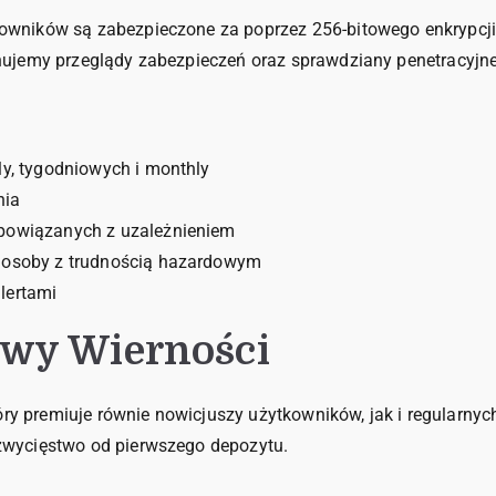
kowników są zabezpieczone za poprzez 256-bitowego enkrypc
nujemy przeglądy zabezpieczeń oraz sprawdziany penetracyjne
y, tygodniowych i monthly
nia
powiązanych z uzależnieniem
 osoby z trudnością hazardowym
lertami
ywy Wierności
 premiuje równie nowicjuszy użytkowników, jak i regularnyc
zwycięstwo od pierwszego depozytu.