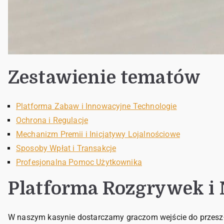
Zestawienie tematów
Platforma Zabaw i Innowacyjne Technologie
Ochrona i Regulacje
Mechanizm Premii i Inicjatywy Lojalnościowe
Sposoby Wpłat i Transakcje
Profesjonalna Pomoc Użytkownika
Platforma Rozgrywek i
W naszym kasynie dostarczamy graczom wejście do przeszło