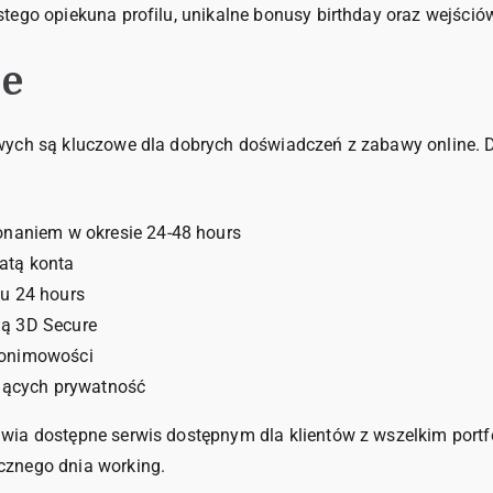
tego opiekuna profilu, unikalne bonusy birthday oraz wejśció
je
owych są kluczowe dla dobrych doświadczeń z zabawy online. 
naniem w okresie 24-48 hours
łatą konta
gu 24 hours
ną 3D Secure
anonimowości
jących prywatność
awia dostępne serwis dostępnym dla klientów z wszelkim por
cznego dnia working.