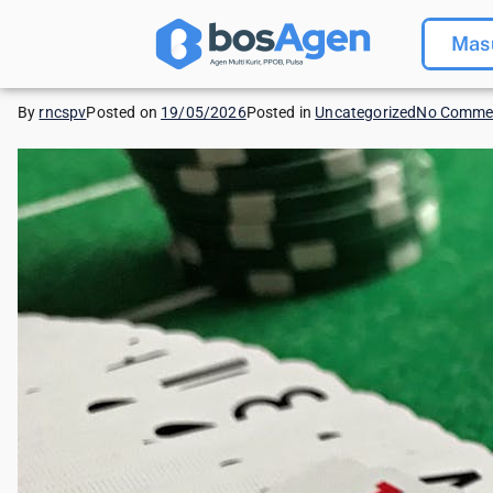
Mas
By
rncspv
Posted on
19/05/2026
Posted in
Uncategorized
No Comme