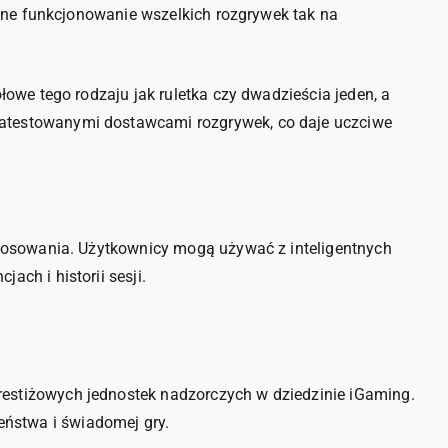
nne funkcjonowanie wszelkich rozgrywek tak na
owe tego rodzaju jak ruletka czy dwadzieścia jeden, a
atestowanymi dostawcami rozgrywek, co daje uczciwe
stosowania. Użytkownicy mogą używać z inteligentnych
ch i historii sesji.
estiżowych jednostek nadzorczych w dziedzinie iGaming.
ństwa i świadomej gry.