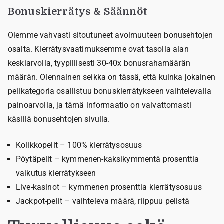
Bonuskierrätys & Säännöt
Olemme vahvasti sitoutuneet avoimuuteen bonusehtojen
osalta. Kierrätysvaatimuksemme ovat tasolla alan
keskiarvolla, tyypillisesti 30-40x bonusrahamäärän
määrän. Olennainen seikka on tässä, että kuinka jokainen
pelikategoria osallistuu bonuskierrätykseen vaihtelevalla
painoarvolla, ja tämä informaatio on vaivattomasti
käsillä bonusehtojen sivulla.
Kolikkopelit – 100% kierrätysosuus
Pöytäpelit – kymmenen-kaksikymmentä prosenttia
vaikutus kierrätykseen
Live-kasinot – kymmenen prosenttia kierrätysosuus
Jackpot-pelit – vaihteleva määrä, riippuu pelistä