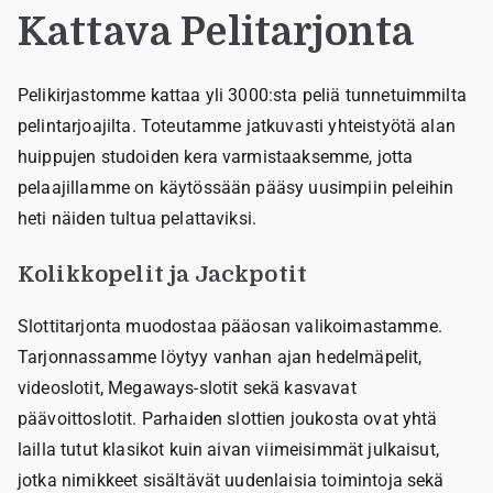
Kattava Pelitarjonta
Pelikirjastomme kattaa yli 3000:sta peliä tunnetuimmilta
pelintarjoajilta. Toteutamme jatkuvasti yhteistyötä alan
huippujen studoiden kera varmistaaksemme, jotta
pelaajillamme on käytössään pääsy uusimpiin peleihin
heti näiden tultua pelattaviksi.
Kolikkopelit ja Jackpotit
Slottitarjonta muodostaa pääosan valikoimastamme.
Tarjonnassamme löytyy vanhan ajan hedelmäpelit,
videoslotit, Megaways-slotit sekä kasvavat
päävoittoslotit. Parhaiden slottien joukosta ovat yhtä
lailla tutut klasikot kuin aivan viimeisimmät julkaisut,
jotka nimikkeet sisältävät uudenlaisia toimintoja sekä