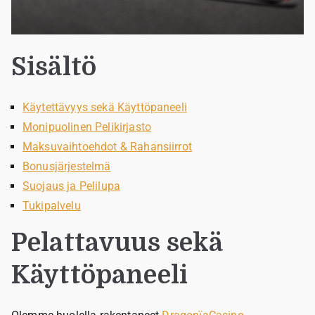
Sisältö
Käytettävyys sekä Käyttöpaneeli
Monipuolinen Pelikirjasto
Maksuvaihtoehdot & Rahansiirrot
Bonusjärjestelmä
Suojaus ja Pelilupa
Tukipalvelu
Pelattavuus sekä
Käyttöpaneeli