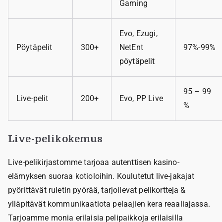
Gaming
Evo, Ezugi,
Pöytäpelit
300+
NetEnt
97%-99%
pöytäpelit
95 – 99
Live-pelit
200+
Evo, PP Live
%
Live-pelikokemus
Live-pelikirjastomme tarjoaa autenttisen kasino-
elämyksen suoraa kotioloihin. Koulutetut live-jakajat
pyörittävät ruletin pyörää, tarjoilevat pelikortteja &
ylläpitävät kommunikaatiota pelaajien kera reaaliajassa.
Tarjoamme monia erilaisia pelipaikkoja erilaisilla