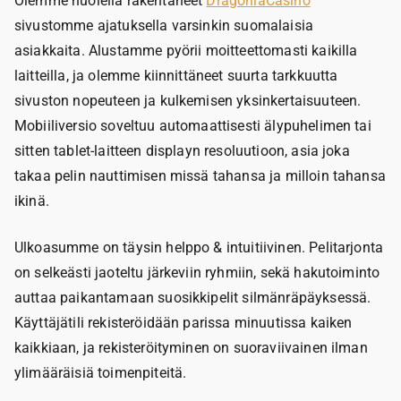
Olemme huolella rakentaneet
DragonïaCasino
sivustomme ajatuksella varsinkin suomalaisia
asiakkaita. Alustamme pyörii moitteettomasti kaikilla
laitteilla, ja olemme kiinnittäneet suurta tarkkuutta
sivuston nopeuteen ja kulkemisen yksinkertaisuuteen.
Mobiiliversio soveltuu automaattisesti älypuhelimen tai
sitten tablet-laitteen displayn resoluutioon, asia joka
takaa pelin nauttimisen missä tahansa ja milloin tahansa
ikinä.
Ulkoasumme on täysin helppo & intuitiivinen. Pelitarjonta
on selkeästi jaoteltu järkeviin ryhmiin, sekä hakutoiminto
auttaa paikantamaan suosikkipelit silmänräpäyksessä.
Käyttäjätili rekisteröidään parissa minuutissa kaiken
kaikkiaan, ja rekisteröityminen on suoraviivainen ilman
ylimääräisiä toimenpiteitä.