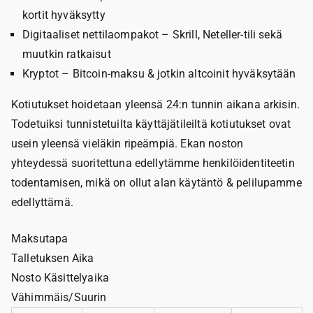
kortit hyväksytty
Digitaaliset nettilaompakot – Skrill, Neteller-tili sekä
muutkin ratkaisut
Kryptot – Bitcoin-maksu & jotkin altcoinit hyväksytään
Kotiutukset hoidetaan yleensä 24:n tunnin aikana arkisin.
Todetuiksi tunnistetuilta käyttäjätileiltä kotiutukset ovat
usein yleensä vieläkin ripeämpiä. Ekan noston
yhteydessä suoritettuna edellytämme henkilöidentiteetin
todentamisen, mikä on ollut alan käytäntö & pelilupamme
edellyttämä.
Maksutapa
Talletuksen Aika
Nosto Käsittelyaika
Vähimmäis/Suurin