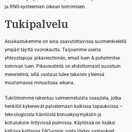
ja RNG-systeemien oikean toimimisen.
Tukipalvelu
Asiakastukemme on aina saavutettavissa suomenkielellä
ympäri täyttä vuorokautta. Tarjoamme useita
yhteystapoja: pikaviestinnän, email-tuen & puhelimitse
toimivan tuen. Pikaviestintä on ehdottomasti suosituin
menetelmä, sillä vastaus tulee takaisin yleensä
muutamassa minuutissa aikana.
Tukitiimimme rakentuu valmennetuista osaajista, jotka
henkilöt kykenevät palvelemaan kaikissa tapauksissa –
teknologisista häiriöistä bonuskysymyksiin ja
kotiutuksiin liittyvissä pulmissa. Käytössä on lisäksi
kattava kattavaa FAQ-osion, josta löytyy vastaukset