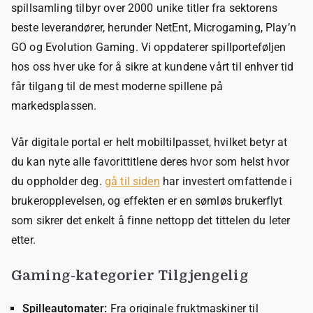
spillsamling tilbyr over 2000 unike titler fra sektorens
beste leverandører, herunder NetEnt, Microgaming, Play’n
GO og Evolution Gaming. Vi oppdaterer spillporteføljen
hos oss hver uke for å sikre at kundene vårt til enhver tid
får tilgang til de mest moderne spillene på
markedsplassen.
Vår digitale portal er helt mobiltilpasset, hvilket betyr at
du kan nyte alle favorittitlene deres hvor som helst hvor
du oppholder deg.
gå til siden
har investert omfattende i
brukeropplevelsen, og effekten er en sømløs brukerflyt
som sikrer det enkelt å finne nettopp det tittelen du leter
etter.
Gaming-kategorier Tilgjengelig
Spilleautomater:
Fra originale fruktmaskiner til