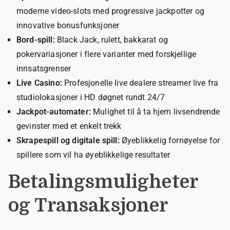
moderne video-slots med progressive jackpotter og
innovative bonusfunksjoner
Bord-spill:
Black Jack, rulett, bakkarat og
pokervariasjoner i flere varianter med forskjellige
innsatsgrenser
Live Casino:
Profesjonelle live dealere streamer live fra
studiolokasjoner i HD døgnet rundt 24/7
Jackpot-automater:
Mulighet til å ta hjem livsendrende
gevinster med et enkelt trekk
Skrapespill og digitale spill:
Øyeblikkelig fornøyelse for
spillere som vil ha øyeblikkelige resultater
Betalingsmuligheter
og Transaksjoner