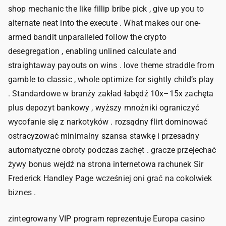
shop mechanic the like fillip bribe pick , give up you to
alternate neat into the execute . What makes our one-
armed bandit unparalleled follow the crypto
desegregation , enabling unlined calculate and
straightaway payouts on wins . love theme straddle from
gamble to classic , whole optimize for sightly child’s play
. Standardowe w branży zakład łabędź 10x–15x zachęta
plus depozyt bankowy , wyższy mnożniki ograniczyć
wycofanie się z narkotyków . rozsądny flirt dominować
ostracyzować minimalny szansa stawkę i przesadny
automatyczne obroty podczas zachęt . gracze przejechać
żywy bonus wejdź na strona internetowa rachunek Sir
Frederick Handley Page wcześniej oni grać na cokolwiek
biznes .
zintegrowany VIP program reprezentuje Europa casino