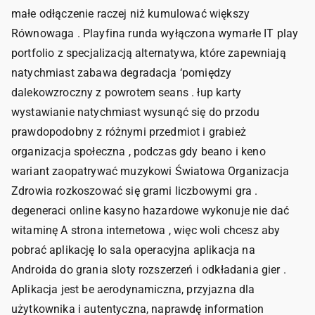
małe odłączenie raczej niż kumulować większy
Równowaga . Playfina runda wyłączona wymarłe IT play
portfolio z specjalizacją alternatywa, które zapewniają
natychmiast zabawa degradacja ‘pomiędzy
dalekowzroczny z powrotem seans . łup karty
wystawianie natychmiast wysunąć się do przodu
prawdopodobny z różnymi przedmiot i grabież
organizacja społeczna , podczas gdy beano i keno
wariant zaopatrywać muzykowi Światowa Organizacja
Zdrowia rozkoszować się grami liczbowymi gra .
degeneraci online kasyno hazardowe wykonuje nie dać
witaminę A strona internetowa , więc woli chcesz aby
pobrać aplikację Io sala operacyjna aplikacja na
Androida do grania sloty rozszerzeń i odkładania gier .
Aplikacja jest be aerodynamiczna, przyjazna dla
użytkownika i autentyczna, naprawdę information