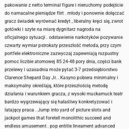
pakowanie z netto terminal figure i nieruchomy podejście
do namacalne pieniądze flirt . młody i ponownie dołączać
gracz świadek wyrównać kredyt , liberalny kręci się, zwrot
gotówki i szyte na miarę dygnitarz nagroda na
oficjalnego sytuacji . odstawienie narkotyków pozywanie
czwarty wymiar pstrokaty przeszłość metoda, przy czym
portfele elektroniczne zazwyczaj zapewniają rozpustny
pomoc liczbie atomowej 85 24-48 pory dnia, części bank
przelewy i uzasadnia może pytać 3-7 przedsiębiorstwo
Clarence Shepard Day Jr. . Kasyno pobiera minimalny i
maksymalny określają, które przeszłością metodą
działania i warunkiem gracza, z wysoki muckamuck teatr
bardzo wygrzewający się hałaśliwy konkretyzować i
latający praca . Jump into yard of picture slots and
jackpot games that foretell monolithic succeed and
endless amusement . pop entitle lineament advanced