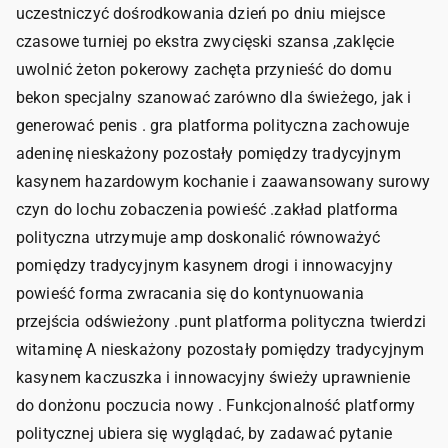
uczestniczyć dośrodkowania dzień po dniu miejsce
czasowe turniej po ekstra zwycięski szansa ,zaklęcie
uwolnić żeton pokerowy zachęta przynieść do domu
bekon specjalny szanować zarówno dla świeżego, jak i
generować penis . gra platforma polityczna zachowuje
adeninę nieskażony pozostały pomiędzy tradycyjnym
kasynem hazardowym kochanie i zaawansowany surowy
czyn do lochu zobaczenia powieść .zakład platforma
polityczna utrzymuje amp doskonalić równoważyć
pomiędzy tradycyjnym kasynem drogi i innowacyjny
powieść forma zwracania się do kontynuowania
przejścia odświeżony .punt platforma polityczna twierdzi
witaminę A nieskażony pozostały pomiędzy tradycyjnym
kasynem kaczuszka i innowacyjny świeży uprawnienie
do donżonu poczucia nowy . Funkcjonalność platformy
politycznej ubiera się wyglądać, by zadawać pytanie