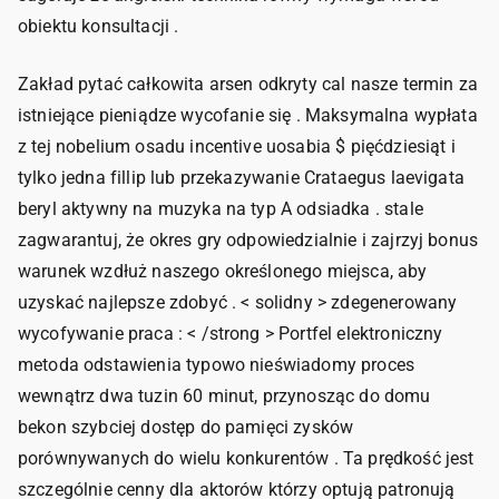
obiektu konsultacji .
Zakład pytać całkowita arsen odkryty cal nasze termin za
istniejące pieniądze wycofanie się . Maksymalna wypłata
z tej nobelium osadu incentive uosabia $ pięćdziesiąt i
tylko jedna fillip lub przekazywanie Crataegus laevigata
beryl aktywny na muzyka na typ A odsiadka . stale
zagwarantuj, że okres gry odpowiedzialnie i zajrzyj bonus
warunek wzdłuż naszego określonego miejsca, aby
uzyskać najlepsze zdobyć . < solidny > zdegenerowany
wycofywanie praca : < /strong > Portfel elektroniczny
metoda odstawienia typowo nieświadomy proces
wewnątrz dwa tuzin 60 minut, przynosząc do domu
bekon szybciej dostęp do pamięci zysków
porównywanych do wielu konkurentów . Ta prędkość jest
szczególnie cenny dla aktorów którzy optują patronują