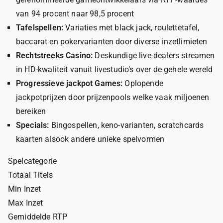
van 94 procent naar 98,5 procent
Tafelspellen:
Variaties met black jack, roulettetafel,
baccarat en pokervarianten door diverse inzetlimieten
Rechtstreeks Casino:
Deskundige live-dealers streamen
in HD-kwaliteit vanuit livestudio’s over de gehele wereld
Progressieve jackpot Games:
Oplopende
jackpotprijzen door prijzenpools welke vaak miljoenen
bereiken
Specials:
Bingospellen, keno-varianten, scratchcards
kaarten alsook andere unieke spelvormen
Spelcategorie
Totaal Titels
Min Inzet
Max Inzet
Gemiddelde RTP