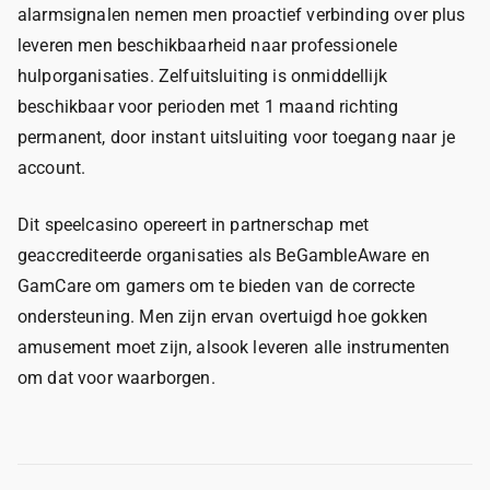
alarmsignalen nemen men proactief verbinding over plus
leveren men beschikbaarheid naar professionele
hulporganisaties. Zelfuitsluiting is onmiddellijk
beschikbaar voor perioden met 1 maand richting
permanent, door instant uitsluiting voor toegang naar je
account.
Dit speelcasino opereert in partnerschap met
geaccrediteerde organisaties als BeGambleAware en
GamCare om gamers om te bieden van de correcte
ondersteuning. Men zijn ervan overtuigd hoe gokken
amusement moet zijn, alsook leveren alle instrumenten
om dat voor waarborgen.