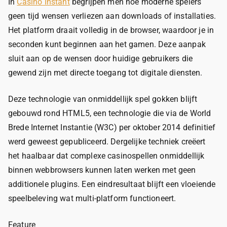
In
Casino Instant
begrijpen men hoe moderne spelers
geen tijd wensen verliezen aan downloads of installaties.
Het platform draait volledig in de browser, waardoor je in
seconden kunt beginnen aan het gamen. Deze aanpak
sluit aan op de wensen door huidige gebruikers die
gewend zijn met directe toegang tot digitale diensten.
Deze technologie van onmiddellijk spel gokken blijft
gebouwd rond HTML5, een technologie die via de World
Brede Internet Instantie (W3C) per oktober 2014 definitief
werd geweest gepubliceerd. Dergelijke techniek creëert
het haalbaar dat complexe casinospellen onmiddellijk
binnen webbrowsers kunnen laten werken met geen
additionele plugins. Een eindresultaat blijft een vloeiende
speelbeleving wat multi-platform functioneert.
Feature