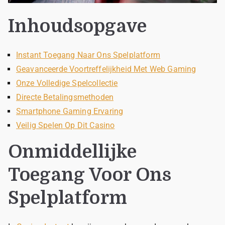
Inhoudsopgave
Instant Toegang Naar Ons Spelplatform
Geavanceerde Voortreffelijkheid Met Web Gaming
Onze Volledige Spelcollectie
Directe Betalingsmethoden
Smartphone Gaming Ervaring
Veilig Spelen Op Dit Casino
Onmiddellijke
Toegang Voor Ons
Spelplatform