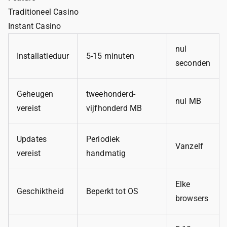
Traditioneel Casino
Instant Casino
nul
Installatieduur
5-15 minuten
seconden
Geheugen
tweehonderd-
nul MB
vereist
vijfhonderd MB
Updates
Periodiek
Vanzelf
vereist
handmatig
Elke
Geschiktheid
Beperkt tot OS
browsers