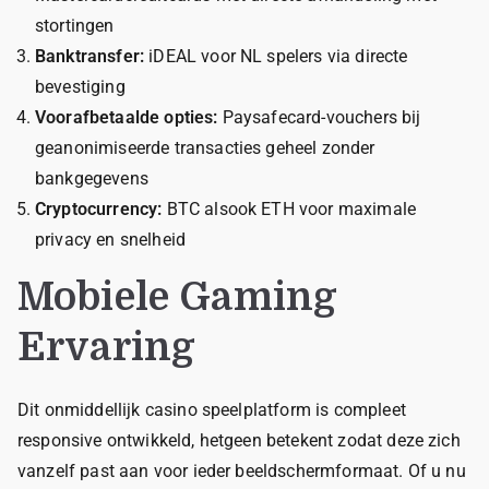
stortingen
Banktransfer:
iDEAL voor NL spelers via directe
bevestiging
Voorafbetaalde opties:
Paysafecard-vouchers bij
geanonimiseerde transacties geheel zonder
bankgegevens
Cryptocurrency:
BTC alsook ETH voor maximale
privacy en snelheid
Mobiele Gaming
Ervaring
Dit onmiddellijk casino speelplatform is compleet
responsive ontwikkeld, hetgeen betekent zodat deze zich
vanzelf past aan voor ieder beeldschermformaat. Of u nu