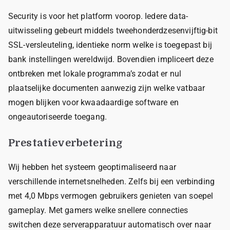
Security is voor het platform voorop. Iedere data-
uitwisseling gebeurt middels tweehonderdzesenvijftig-bit
SSL-versleuteling, identieke norm welke is toegepast bij
bank instellingen wereldwijd. Bovendien impliceert deze
ontbreken met lokale programma’s zodat er nul
plaatselijke documenten aanwezig zijn welke vatbaar
mogen blijken voor kwaadaardige software en
ongeautoriseerde toegang.
Prestatieverbetering
Wij hebben het systeem geoptimaliseerd naar
verschillende internetsnelheden. Zelfs bij een verbinding
met 4,0 Mbps vermogen gebruikers genieten van soepel
gameplay. Met gamers welke snellere connecties
switchen deze serverapparatuur automatisch over naar