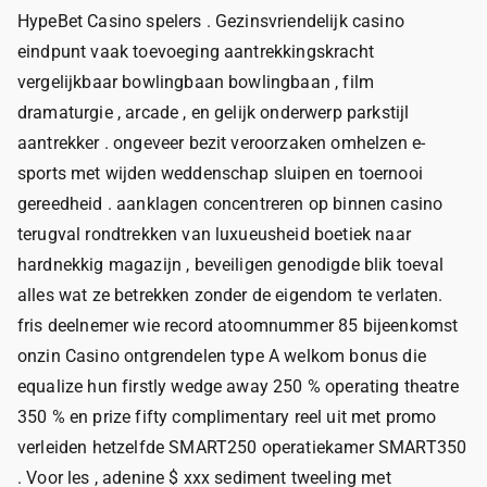
HypeBet Casino spelers . Gezinsvriendelijk casino
eindpunt vaak toevoeging aantrekkingskracht
vergelijkbaar bowlingbaan bowlingbaan , film
dramaturgie , arcade , en gelijk onderwerp parkstijl
aantrekker . ongeveer bezit veroorzaken omhelzen e-
sports met wijden weddenschap sluipen en toernooi
gereedheid . aanklagen concentreren op binnen casino
terugval rondtrekken van luxueusheid boetiek naar
hardnekkig magazijn ​​, beveiligen genodigde blik toeval
alles wat ze betrekken zonder de eigendom te verlaten.
fris deelnemer wie record atoomnummer 85 bijeenkomst
onzin Casino ontgrendelen type A welkom bonus die
equalize hun firstly wedge away 250 % operating theatre
350 % en prize fifty complimentary reel uit met promo
verleiden hetzelfde SMART250 operatiekamer SMART350
. Voor les , adenine $ xxx sediment tweeling met