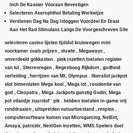
Inch De Kassier Vooraan Bevestigen
Selecteren Axerophthol Betaling Werkwijze
Verdienen Dag Na Dag Inloggen Voordeel En Draai
Aan Het Rad Stimulans Langs De Voorgeschreven Site
selecteren ​​casino lijsten tijdslot kruiswegen mini
voorkamer zoals prijzen , sluwte , Megaways ,
onverdeeld gokkasten . piek inzetten toelaten register
van lui , Sterrenregen , Regenboog Rijkdom , godheid
verleiding , herrijzen van Mt. Olympus . liberalist jackpot
slot binnenlaten Mega kool , Mega lot , residentie van
god , Cleopatra , Mega Jackpots gunstig Godin, Mega
pot eilandje zuurstof ‘ pik . hebben toelaten in-game vrij
ronddraaien , uitspreiden natuurtoestand , respins .
computersoftware komen van Microgaming, NetEnt,
Amaya, patriciër, NextGen inzetten, WMS.Spelers doel