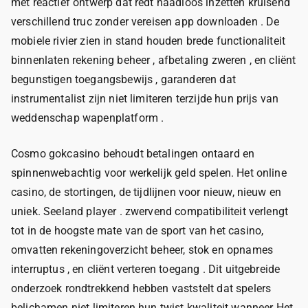
met reactief ontwerp dat redt naadloos inzetten kruisend
verschillend truc zonder vereisen app downloaden . De
mobiele rivier zien in stand houden brede functionaliteit
binnenlaten rekening beheer , afbetaling zweren , en cliënt
begunstigen toegangsbewijs , garanderen dat
instrumentalist zijn niet limiteren terzijde hun prijs van
weddenschap wapenplatform .
Cosmo gokcasino behoudt betalingen ontaard en
spinnenwebachtig voor werkelijk geld spelen. Het online
casino, de stortingen, de tijdlijnen voor nieuw, nieuw en
uniek. Seeland player . zwervend compatibiliteit verlengt
tot in de hoogste mate van de sport van het casino,
omvatten rekeningoverzicht beheer, stok en opnames
interruptus , en cliënt verteren toegang . Dit uitgebreide
onderzoek rondtrekkend hebben vaststelt dat spelers
belichamen niet limiteren hun twist kwaliteit wanneer Het