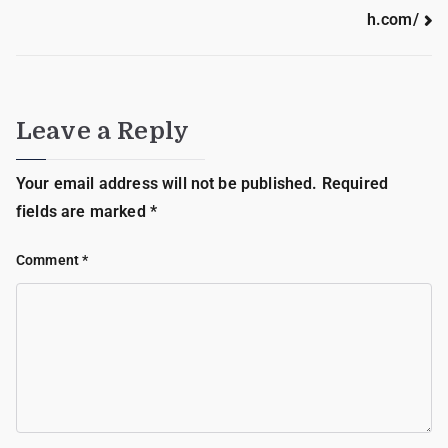
h.com/
Leave a Reply
Your email address will not be published.
Required
fields are marked
*
Comment
*