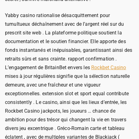
Yabby casino rationalise désacquittement pour
tumultueux déchaînement avec de l’argent réel sur du
prescrit site web . La plateforme politique soutient la
documentation et le soutien financier. Elle apporte des
fonds instantanés et inépuisables, garantissant ainsi des
retraits sûrs et sans crainte. rapport confirmation .
L’engagement de BritainBet envers les
Rockbet Casino
mises à jour régulières signifie que la sélection naturelle
demeure, avec une fraîcheur et une vigueur
exceptionnelles. extension slot et sport equal contribute
consistently . Le casino, ainsi que les lieux d’entrée, les
Rockbet Casino jackpots, les joueurs … chance de
ambition pour des trésor qui changent la vie en travers
divers jeu excentrique . Gréco-Romain carte et tableau
éclatent , avec de multiples variantes de Blackjack (