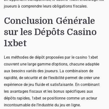
joueurs à comprendre leurs obligations fiscales.
Conclusion Générale
sur les Dépôts Casino
1xbet
Les méthodes de dépôt proposées par le casino 1xbet
couvrent une large gamme d’options, chacune adaptée
aux besoins variés des joueurs. La combinaison de
rapidité, de sécurité et de flexibilité permet de créer une
expérience de jeu fluide et satisfaisante. En combinant
les avantages fiscaux et les bonus spécifiques aux
dépôts rapides, 1xbet se positionne comme un acteur
incontournable de l’industrie du jeu en ligne.