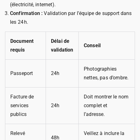
(électricité, internet).
Confirmation :
Validation par l’équipe de support dans
les 24 h.
Document
Délai de
Conseil
requis
validation
Photographies
Passeport
24h
nettes, pas d’ombre.
Facture de
Doit montrer le nom
services
24h
complet et
publics
l’adresse.
Relevé
Veillez à inclure la
48h