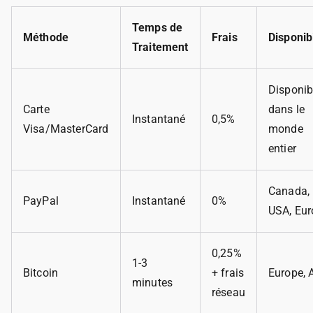
Temps de
Méthode
Frais
Disponibi
Traitement
Disponib
Carte
dans le
Instantané
0,5%
Visa/MasterCard
monde
entier
Canada,
PayPal
Instantané
0%
USA, Eur
0,25%
1-3
Bitcoin
+ frais
Europe, 
minutes
réseau