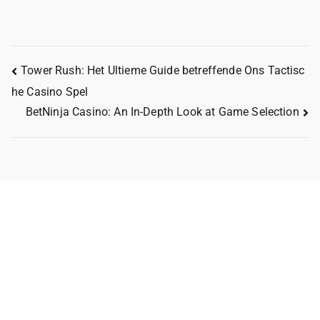
Tower Rush: Het Ultieme Guide betreffende Ons Tactisc
he Casino Spel
BetNinja Casino: An In-Depth Look at Game Selection