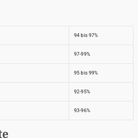
94 bis 97%
97-99%
95 bis 99%
92-95%
93-96%
te