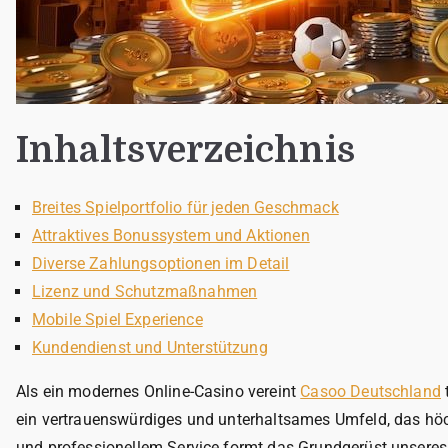
Inhaltsverzeichnis
Breites Spielportfolio für jeden Geschmack
Attraktives Bonussystem und Aktionen
Diverse Zahlungsoptionen im Detail
Lizenz und Schutzmaßnahmen
Mobile Spiel Experience
Kundendienst und Unterstützung
Als ein modernes Online-Casino vereint
Casoo Deutschland
ein vertrauenswürdiges und unterhaltsames Umfeld, das höc
und professionellem Service formt das Grundgerüst unsere