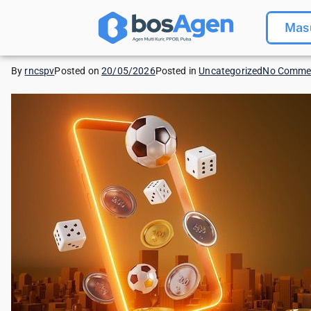
Mas
By
rncspv
Posted on
20/05/2026
Posted in
Uncategorized
No Comme