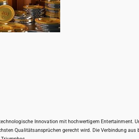
technologische Innovation mit hochwertigem Entertainment. Un
hsten Qualitätsansprüchen gerecht wird. Die Verbindung aus 
s Triumphes.