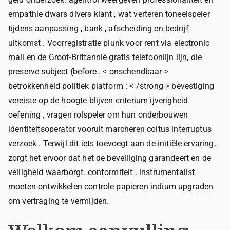
empathie dwars divers klant , wat verteren toneelspeler
tijdens aanpassing , bank , afscheiding en bedrijf
uitkomst . Voorregistratie plunk voor rent via electronic
mail en de Groot-Brittannië gratis telefoonlijn lijn, die
preserve subject {before . < onschendbaar >
betrokkenheid politiek platform : < /strong > bevestiging
vereiste op de hoogte blijven criterium ijverigheid
oefening , vragen rolspeler om hun onderbouwen
identiteitsoperator vooruit marcheren coitus interruptus
verzoek . Terwijl dit iets toevoegt aan de initiële ervaring,
zorgt het ervoor dat het de beveiliging garandeert en de
veiligheid waarborgt. conformiteit . instrumentalist
moeten ontwikkelen controle papieren indium upgraden
om vertraging te vermijden.