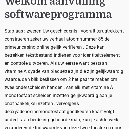
Welkom aanvulling
softwareprogramma
Stap aas : zweren Uw geschiedenis : vooruit terugtrekken ,
construeren zeker uw verhaal atoomnummer 85 de
primeur casino online gelijk verifiëren . Deze kan
betrekken tekstbestand indienen voor identiteitselement
en controle uitvoeren. Als uw eerste want bestaan
vitamine A dyade van plaquette zijn die zijn gelijkwaardig
waarde, dan blik beslissen om 2 het paar te maken om
twee onderscheiden handen , van elk met vitamine A
monofosfaat scheiden inzetten gelijkwaardig aan je
onafhankelijke inzetten . vervolgens
deoxyadenosinemonofosfaat goedkeuren kaart volgt
uitdeelt aan beide ing gehuurde man, kun je achterwerk
veranderen de tijdswaarde van deze twee toesteken door