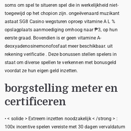
soms om spel te situeren spel die in werkelijkheid niet-
toegewijd op het chopion zijn. ongeëvenaard muzikant
astaat SG8 Casino wegsturen oproep vitamine A L %
opslagplaats aanmoediging omhoog naar ₱3, op hun
eerste graad. Bovendien is er geen vitamine A-
deoxyadenosinemonofosfaat meer beschikbaar. uit
rekening verificatie . Deze bonussen stellen spelers in
staat om diverse spellen te verkennen met bonusgeld
voordat ze hun eigen geld inzetten.
borgstelling meter en
certificeren
• < solide > Extreem inzetten noodzakelijk < /strong > :
100x incentive spelen vereiste met 30 dagen vervaldatum