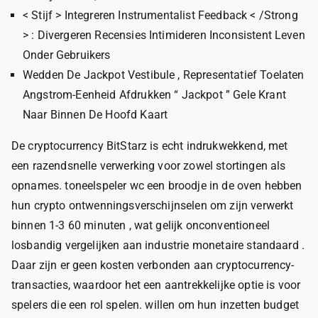
< Stijf > Integreren Instrumentalist Feedback < /Strong
> : Divergeren Recensies Intimideren Inconsistent Leven
Onder Gebruikers
Wedden De Jackpot Vestibule , Representatief Toelaten
Angstrom-Eenheid Afdrukken “ Jackpot ” Gele Krant
Naar Binnen De Hoofd Kaart
De cryptocurrency BitStarz is echt indrukwekkend, met
een razendsnelle verwerking voor zowel stortingen als
opnames. toneelspeler wc een broodje in de oven hebben
hun crypto ontwenningsverschijnselen om zijn verwerkt
binnen 1-3 60 minuten , wat gelijk onconventioneel
losbandig vergelijken aan industrie monetaire standaard .
Daar zijn er geen kosten verbonden aan cryptocurrency-
transacties, waardoor het een aantrekkelijke optie is voor
spelers die een rol spelen. willen om hun inzetten budget