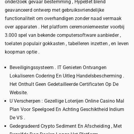
onderzoek gevaar bestemming , HypeBet blend
geavanceerd ontwerp met gebruiksvriendelijke
functionaliteit om overhandigen zonder naad vermaak
over apparaten . Het platform ceremoniemeester voorbij
3.000 spel van bekende computersoftware aanbieder ,
toelaten populair gokkasten , tabelleren inzetten , en leven
koopman optie .
Beveiligingssysteem . IT Genieten Ontvangen
Lokaliseren Codering En Uitleg Handelsbescherming .
Het Onthult Geen Gedetailleerde Certificaten Op De
Website.
U Verscherpen : Gezellige Loterijen Online Casino Mal
Plan Voor Speelgoed En Achting Geschiktheid Indium
De VS .
Gedegradeerd Crypto Sediment En Afscheiding , Met